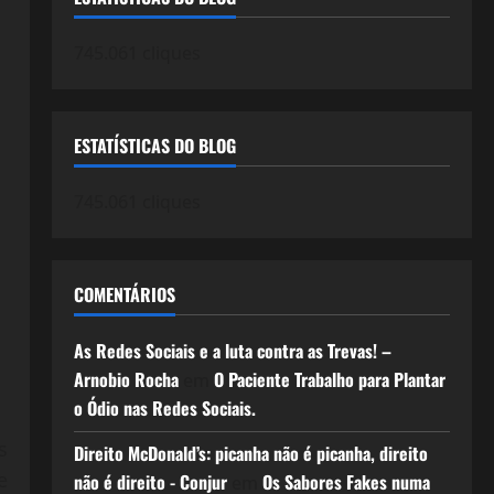
745.061 cliques
ESTATÍSTICAS DO BLOG
745.061 cliques
COMENTÁRIOS
As Redes Sociais e a luta contra as Trevas! –
Arnobio Rocha
O Paciente Trabalho para Plantar
em
o Ódio nas Redes Sociais.
s
Direito McDonald’s: picanha não é picanha, direito
e
não é direito - Conjur
Os Sabores Fakes numa
em