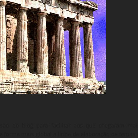
isão do blog para facilitar aos que chegaram mai
 forma mais global a linha de elaboração de temas 