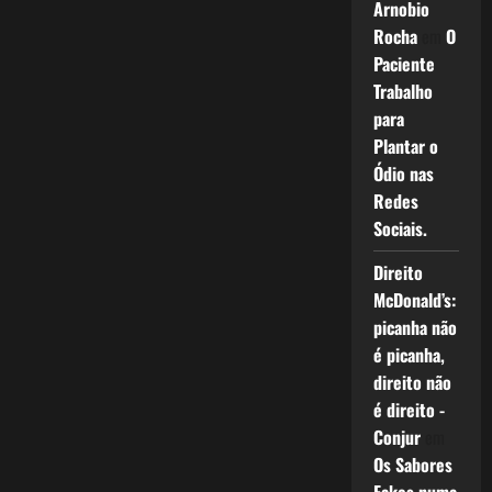
Arnobio
Rocha
em
O
Paciente
Trabalho
para
Plantar o
Ódio nas
Redes
Sociais.
Direito
McDonald’s:
picanha não
é picanha,
direito não
é direito -
Conjur
em
Os Sabores