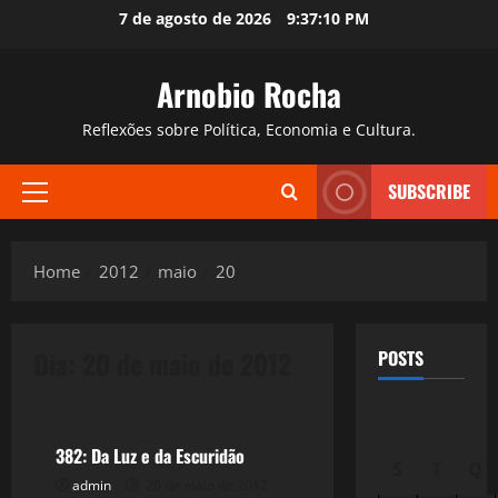
Skip
7 de agosto de 2026
9:37:11 PM
to
content
Arnobio Rocha
Reflexões sobre Política, Economia e Cultura.
SUBSCRIBE
Primary
Menu
Home
2012
maio
20
Dia:
20 de maio de 2012
POSTS
Reflexões
382: Da Luz e da Escuridão
S
T
Q
admin
20 de maio de 2012