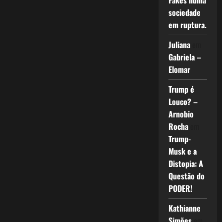
Fakes numa
sociedade
em ruptura.
Juliana
em
Gabriela –
Elomar
Trump é
Louco? –
Arnobio
Rocha
em
Trump-
Musk e a
Distopia: A
Questão do
PODER!
Kathianne
Simões
em