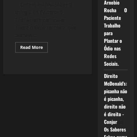
Arnobio
Ontem escrevi sobre a
Rocha
em
O
trilogia do Poderoso
Paciente
Chefão, em particular
Trabalho
sobre o filme terceiro, que
para
teimava...
Plantar o
Read
Read More
Ódio nas
more
Redes
about
395:
Sociais.
Ainda
sobre
o
Direito
Poderoso
Chefão
McDonald’s:
picanha não
é picanha,
direito não
é direito -
Conjur
em
Os Sabores