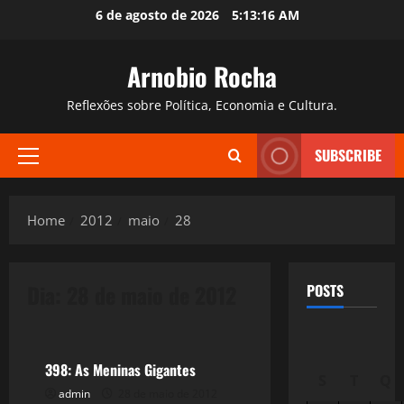
Skip
6 de agosto de 2026
5:13:17 AM
to
content
Arnobio Rocha
Reflexões sobre Política, Economia e Cultura.
SUBSCRIBE
Primary
Menu
Home
2012
maio
28
Dia:
28 de maio de 2012
POSTS
Reflexões
398: As Meninas Gigantes
S
T
Q
admin
28 de maio de 2012