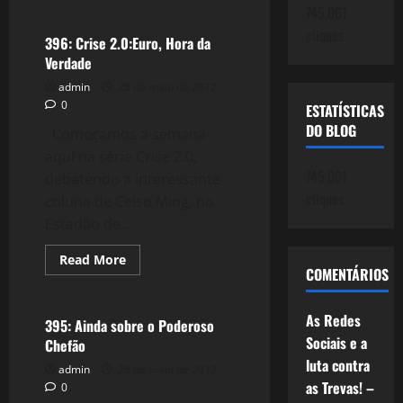
about
745.061
397:
Pequenas
cliques
Mensagens
396: Crise 2.0:Euro, Hora da
Verdade
admin
28 de maio de 2012
0
ESTATÍSTICAS
DO BLOG
Começamos a semana
aqui na série Crise 2.0,
745.061
debatendo a interessante
cliques
coluna de Celso Ming, no
Estadão de...
Read
Read More
more
COMENTÁRIOS
Filmes&Músicas
about
396:
Crise
As Redes
2.0:Euro,
395: Ainda sobre o Poderoso
Hora
Sociais e a
Chefão
da
Verdade
luta contra
admin
28 de maio de 2012
as Trevas! –
0