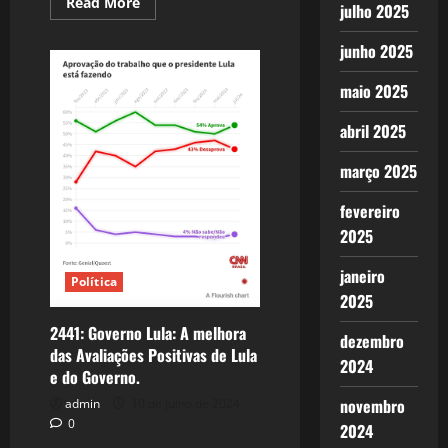
Read
Read More
julho 2025
more
about
2442:
junho 2025
O
Risco
Ramagem
maio 2025
assombra
a
família
abril 2025
Bolsonaro
março 2025
fevereiro
2025
janeiro
Política
2025
2441: Governo Lula: A melhora
dezembro
das Avaliações Positivas de Lula
2024
e do Governo.
novembro
admin
10 de julho de 2024
0
2024