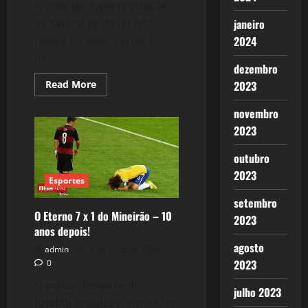
A crise de superprodução
de capital se dá no pico,
janeiro
nunca no vale, a crise é
2024
de...
dezembro
Read
Read More
2023
more
about
novembro
2440:
A
2023
crise
de
2005-
outubro
2008
PARIU
2023
a
Esportes
Extrema-
direita!
setembro
O Eterno 7 x 1 do Mineirão – 10
2023
anos depois!
agosto
admin
8 de julho de 2024
2023
0
O maior desastre do
julho 2023
futebol brasileiro em todos