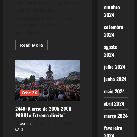
O primeiro ano do governo
outubro
Lula foi de muitas
2024
conquistas e de melhorias
no caótico quadro
setembro
econômico,...
2024
Read
Read More
agosto
more
about
2024
2441:
Governo
julho 2024
Lula:
A
melhora
junho 2024
das
Avaliações
Positivas
maio 2024
de
Crise 2.0
Lula
e
abril 2024
do
2440: A crise de 2005-2008
Governo.
PARIU a Extrema-direita!
março 2024
admin
9 de julho de 2024
fevereiro
0
2024