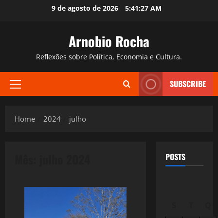
Skip
9 de agosto de 2026
5:41:28 AM
to
content
Arnobio Rocha
Reflexões sobre Política, Economia e Cultura.
SUBSCRIBE
Primary
Menu
Home
2024
julho
Mês:
julho 2024
POSTS
S
T
Q