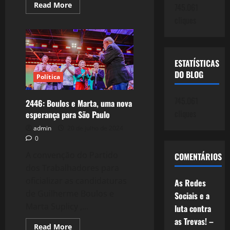
Read
Read More
745.061
more
about
cliques
5.5
–
Id,
Ego,
Superego
–
ESTATÍSTICAS
Todos
DO BLOG
vencidos
Política
pelo
tempo!
745.061
2446: Boulos e Marta, uma nova
cliques
esperança para São Paulo
admin
20 de julho de 2024
0
A convenção do Partido
COMENTÁRIOS
dos Trabalhadores para
oficializar as candidaturas
As Redes
de Guilherme Boulos e
Sociais e a
Marta Suplicy ,...
luta contra
as Trevas! –
Read
Read More