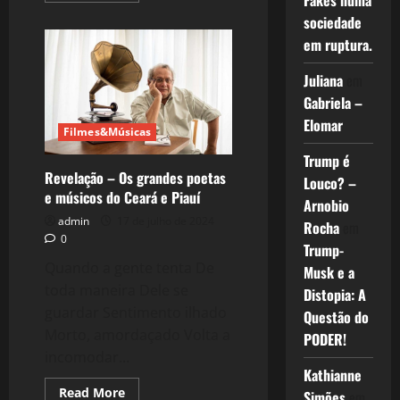
Fakes numa
about
sociedade
2445:
A
em ruptura.
licença
poética
do
Juliana
em
Apagão
Cibernético
Gabriela –
Global
Elomar
Filmes&Músicas
Trump é
Revelação – Os grandes poetas
Louco? –
e músicos do Ceará e Piauí
Arnobio
admin
17 de julho de 2024
Rocha
em
0
Trump-
Quando a gente tenta De
Musk e a
toda maneira Dele se
Distopia: A
guardar Sentimento ilhado
Questão do
Morto, amordaçado Volta a
PODER!
incomodar...
Kathianne
Read
Read More
Simões
em