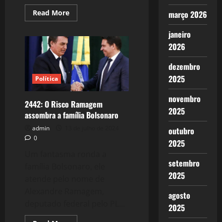
Read
Read More
março 2026
more
about
2443:
janeiro
A
2026
Gravação
de
Ramagem
dezembro
da
reunião
2025
Política
de
Bolsonaro,
Heleno
novembro
com
2442: O Risco Ramagem
as
2025
assombra a família Bolsonaro
advogadas
de
admin
13 de julho de 2024
outubro
Flávio
Bolsonaro.
0
2025
Um fantasma ronda a
setembro
família Bolsonaro, ele
2025
atende pelo nome de
Alexandre Ramagem,
agosto
deputado federal pelo PL...
2025