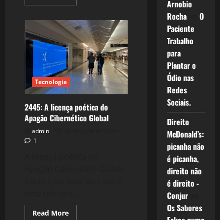
Arnobio
more
about
Rocha
em
O
2446:
Boulos
Paciente
e
Marta,
Trabalho
uma
nova
para
esperança
Plantar o
para
São
Ódio nas
Paulo
Tecnologia
Redes
Sociais.
2445: A licença poética do
Apagão Cibernético Global
Direito
admin
20 de julho de 2024
McDonald’s:
1
picanha não
A licença poética do
é picanha,
Apagão Cibernético Global
direito não
é que o símbolo do caos é
é direito -
uma tela azul....
Conjur
em
Os Sabores
Read
Read More
more