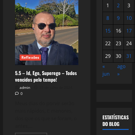
1
2
3
8
9
10
15
16
17
22
23
24
29
30
31
Reflexões
«
ago
5.5 – Id, Ego, Superego – Todos
jun
»
vencidos pelo tempo!
admin
31 de julho de 2024
0
Meus dias do porvir serão
mais rápidos, E menores,
ESTATÍSTICAS
dos que os que se foram, o
DO BLOG
antes,...