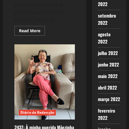
2022
passada escrevi que a
grande vencedora das
setembro
eleições francesas...
2022
Read
Read More
agosto
more
about
2022
2438:
França:
A
julho 2022
Vitória
da
Democracia
junho 2022
contra
o
Fascismo
maio 2022
abril 2022
março 2022
fevereiro
Diário de Redenção
2022
2437: À minha querida Mãezinha