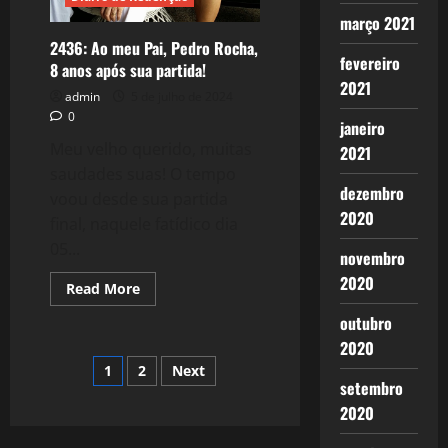
março 2021
2436: Ao meu Pai, Pedro Rocha,
fevereiro
8 anos após sua partida!
2021
admin
5 de julho de 2024
0
janeiro
Meu velho querido, muitas
2021
saudades suas! O tempo
dezembro
voou desde sua partida
2020
final, naquele fatídico dia
05...
novembro
2020
Read
Read More
more
about
outubro
2436:
Ao
2020
meu
Paginação
1
2
Next
Pai,
Pedro
setembro
Rocha,
de
2020
8
anos
após