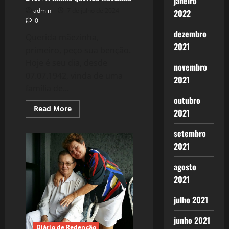
janeiro
admin
7 de julho de 2024
2022
0
dezembro
Querida mãezinha,
2021
primeiro, peço sua benção.
Hoje é seu dia, desde
novembro
07.07.1942, vinda de uma
2021
família de...
outubro
Read
Read More
2021
more
about
2437:
setembro
À
minha
2021
querida
Mãezinha
agosto
2021
julho 2021
junho 2021
Diário de Redenção