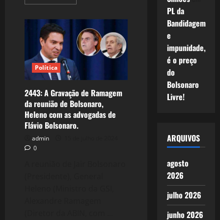
more
about
PL da
Revelação
Bandidagem
–
Os
e
grandes
poetas
impunidade,
e
músicos
é o preço
do
Política
Ceará
do
e
Bolsonaro
Piauí
2443: A Gravação de Ramagem
Livre!
da reunião de Bolsonaro,
Heleno com as advogadas de
Flávio Bolsonaro.
ARQUIVOS
admin
15 de julho de 2024
0
agosto
A reunião de Jair Bolsonaro
2026
(Presidente), General
Heleno (Ministro da GSI,
julho 2026
Alexandre Ramagem
(Diretor da ABIN, com ...
junho 2026