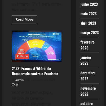
junho 2023
os tempos, 7 x 1 para ótima
Alemanha no...
maio 2023
Read
Read More
more
abril 2023
about
O
março 2023
Eterno
7
x
fevereiro
1
do
2023
Mineirão
–
10
Política
janeiro
anos
depois!
2023
2438: França: A Vitória da
dezembro
Democracia contra o Fascismo
2022
admin
7 de julho de 2024
0
novembro
Vitória da Democracia,
2022
Vitória da Centro-
outubro
esquerda. Na semana