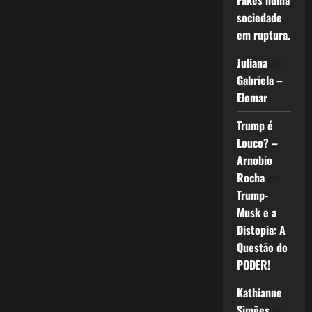
Fakes numa
sociedade
em ruptura.
Juliana
em
Gabriela –
Elomar
Trump é
Louco? –
Arnobio
Rocha
em
Trump-
Musk e a
Distopia: A
Questão do
PODER!
Kathianne
Simões
em