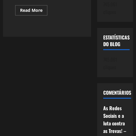
745.061
Read
Read More
cliques
more
about
2441:
Governo
Lula:
A
ESTATÍSTICAS
melhora
DO BLOG
das
Avaliações
Positivas
de
745.061
Lula
e
cliques
do
Governo.
COMENTÁRIOS
As Redes
Sociais e a
luta contra
as Trevas! –