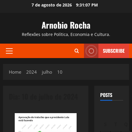
Skip
7 de agosto de 2026
9:31:08 PM
to
content
Arnobio Rocha
Reflexões sobre Política, Economia e Cultura.
SUBSCRIBE
Primary
Menu
Home
2024
julho
10
Dia:
10 de julho de 2024
POSTS
S
T
Q