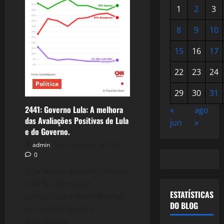
1
2
3
8
9
10
15
16
17
22
23
24
Política
29
30
31
2441: Governo Lula: A melhora
«
ago
das Avaliações Positivas de Lula
jun
»
e do Governo.
admin
10 de julho de 2024
0
O primeiro ano do governo
Lula foi de muitas
ESTATÍSTICAS
conquistas e de melhorias
DO BLOG
no caótico quadro
econômico,...