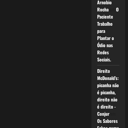
Arnobio
Rocha
em
O
Paciente
Trabalho
para
Plantar o
Ódio nas
Redes
Sociais.
Direito
McDonald’s:
picanha não
é picanha,
direito não
é direito -
Conjur
em
Os Sabores