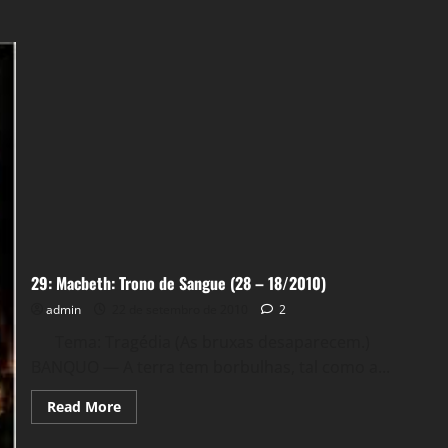
29: Macbeth: Trono de Sangue (28 – 18/2010)
admin
22 de setembro de 2010
2
Tema: Tragédia (As bruxas desaparecem.)
BANQUO — A terra tem borbulhas, tal como a...
Read
Read More
more
about
29: