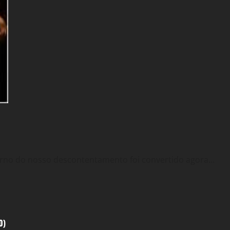
Macbeth:
Trono
de
Sangue
(28
–
18/2010)
erno do nosso descontentamento foi convertido agora...
0)