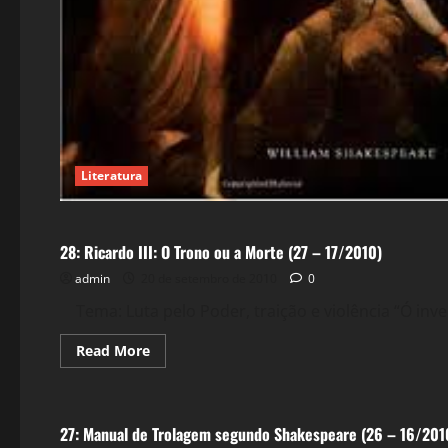
Literatura
Literatura
28: Ricardo III: O Trono ou a Morte (27 – 17/2010)
admin
20 de setembro de 2010
0
Tema: Luta pelo Poder, traição e violência “Ó inv
Read
Read More
more
about
Política
28:
Ricardo
III:
27: Manual de Trolagem segundo Shakespeare (26 – 16/201
O
Trono