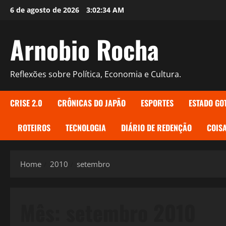
Skip
6 de agosto de 2026
3:02:35 AM
to
content
Arnobio Rocha
Reflexões sobre Política, Economia e Cultura.
CRISE 2.0
CRÔNICAS DO JAPÃO
ESPORTES
ESTADO GO
ROTEIROS
TECNOLOGIA
DIÁRIO DE REDENÇÃO
COISA
Home
2010
setembro
Mês:
setembro 2010