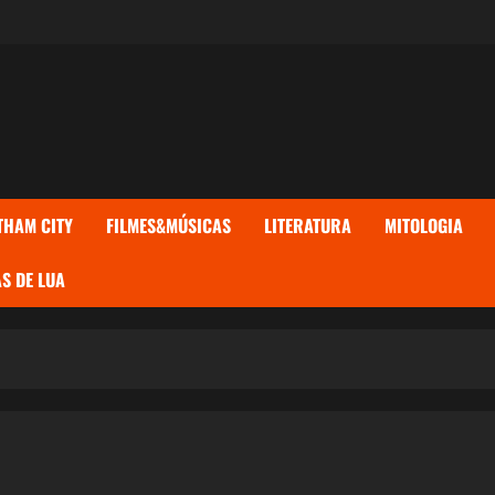
THAM CITY
FILMES&MÚSICAS
LITERATURA
MITOLOGIA
S DE LUA