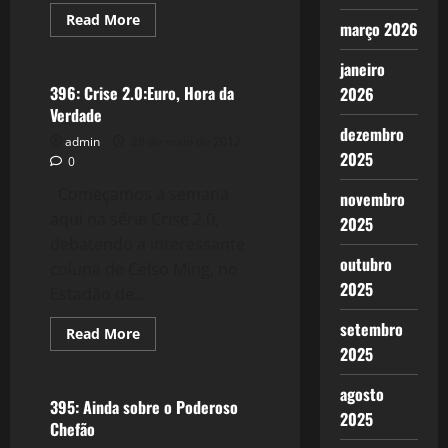
Read
Read More
março 2026
more
Crise 2.0
about
397:
janeiro
Pequenas
Mensagens
396: Crise 2.0:Euro, Hora da
2026
Verdade
dezembro
admin
28 de maio de 2012
2025
0
Começamos a semana
novembro
aqui na série Crise 2.0,
2025
debatendo a interessante
outubro
coluna de Celso Ming, no
2025
Estadão de...
setembro
Read
Read More
more
2025
Filmes&Músicas
about
396:
Crise
agosto
2.0:Euro,
395: Ainda sobre o Poderoso
Hora
2025
Chefão
da
Verdade