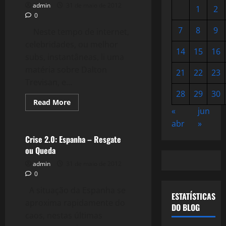
admin
31 de maio de 2012
1
2
0
7
8
9
Neste tempo de internet,
celebridades, ou melhor
14
15
16
subs, instantâneas, li uma
matéria sobre Dalton
21
22
23
Trevisan, e...
28
29
30
Read
Read More
more
«
jun
Crise 2.0
about
404:
abr
»
Dalton
Trevisan:
Crise 2.0: Espanha – Resgate
A
ou Queda
Fuga
dos
admin
31 de maio de 2012
Holofotes
0
A situação da Espanha se
ESTATÍSTICAS
aproxima rapidamente do
DO BLOG
caos, nestas últimas