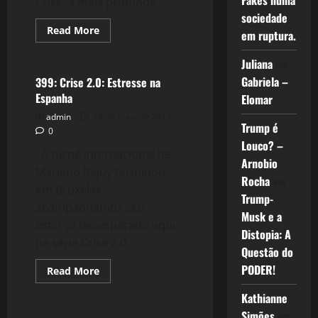
Fakes numa
Crise, a mais profunda...
sociedade
Read
Read More
em ruptura.
more
Crise 2.0
about
400:
Juliana
em
Crise
2.0:
Gabriela –
399: Crise 2.0: Estresse na
Quem
Espanha
Elomar
paga
a
admin
29 de maio de 2012
conta?
Trump é
0
Louco? –
A turnê internacional de
Arnobio
Mariano Rajoy terminou
Rocha
em
em Bruxelas,
Trump-
acompanhamos seu
Musk e a
esforço desesperado aqui
Distopia: A
na série Crise 2.0,...
Questão do
PODER!
Read
Read More
more
Reflexões
about
Kathianne
399:
Crise
Simões
em