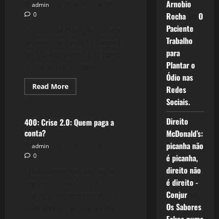
Arnobio
Imagens
admin
30 de maio de 2012
no
0
Rocha
em
O
Blog
Paciente
“O olho da inteligência um
Trabalho
argueiro o turva”. (Hamlet –
para
W. Shakespeare) Por tantas
Plantar o
vezes escrevi sobre...
Ódio nas
Read
Read More
Redes
more
Crise 2.0
about
Sociais.
401:
A
"loucura"
Direito
400: Crise 2.0: Quem paga a
dos
conta?
McDonald’s:
grandes
picanha não
admin
30 de maio de 2012
0
é picanha,
direito não
Relatamos muitas vezes
é direito -
aqui na série Crise 2.0,
Conjur
em
sobre o sofrimento dos
Os Sabores
trabalhadores diante da