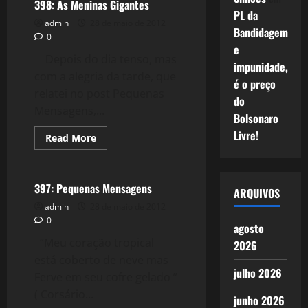
2.0:
398: As Meninas Gigantes
Estresse
PL da
na
admin
28 de maio de 2012
Espanha
Bandidagem
0
e
Depois do dia tenso, mas
impunidade,
com a alegria da tarde, que
é o preço
relatei no post Pequenas
do
Mensagens,...
Bolsonaro
Livre!
Read
Read More
more
Reflexões
about
398:
As
Meninas
397: Pequenas Mensagens
ARQUIVOS
Gigantes
admin
28 de maio de 2012
0
agosto
“Meu coração tropical
2026
está coberto de neve mas
julho 2026
Ferve em seu cofre gelado ”
( Corsário...
junho 2026