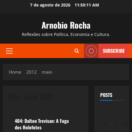
Skip
7 de agosto de 2026
11:50:12 AM
to
content
Arnobio Rocha
Reflexões sobre Política, Economia e Cultura.
SUBSCRIBE
Primary
Menu
Home
2012
maio
Mês:
maio 2012
POSTS
Literatura
404: Dalton Trevisan: A Fuga
S
T
Q
dos Holofotes