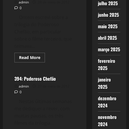
admin
28 de maio de 2012
julho 2025
0
junho 2025
Ontem escrevi sobre a
trilogia do Poderoso
maio 2025
Chefão, em particular
abril 2025
sobre o filme terceiro, que
teimava...
março 2025
Read
Read More
fevereiro
more
Filmes&Músicas
about
2025
395:
Ainda
sobre
394: Poderoso Chefão
janeiro
o
Poderoso
2025
admin
27 de maio de 2012
Chefão
0
dezembro
Nestas últimas semanas
2024
me dediquei a rever, com
muitas pausas, os três
novembro
filmes da trilogia...
2024