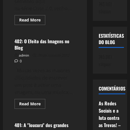
semanas aqui
745.061
na série Crise 2.0, venho...
cliques
Read
Read More
more
Literatura
about
Crise
ESTATÍSTICAS
2.0:
Espanha
402: O Efeito das Imagens no
DO BLOG
–
Blog
Resgate
ou
admin
30 de maio de 2012
Queda
745.061
0
cliques
Muitas vezes as maiores
dificuldades de escrever
um post é achar uma
COMENTÁRIOS
imagem, ou uma música,...
As Redes
Read
Read More
more
Sociais e a
Política
about
402:
luta contra
O
Efeito
401: A "loucura" dos grandes
as Trevas! –
das