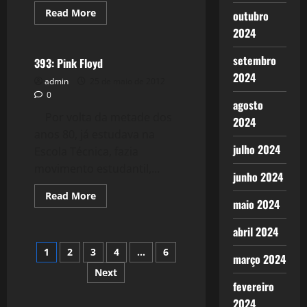
Read
Read More
outubro
more
Filmes&Músicas
about
2024
394:
Poderoso
setembro
Chefão
393: Pink Floyd
2024
admin
25 de maio de 2012
0
agosto
Por volta da metade dos
2024
anos 80, já estudava na
julho 2024
Escola Técnica, fazia
movimento estudantil,...
junho 2024
Read
Read More
maio 2024
more
about
393:
abril 2024
Pink
Floyd
Paginação
1
2
3
4
…
6
março 2024
Next
de
fevereiro
2024