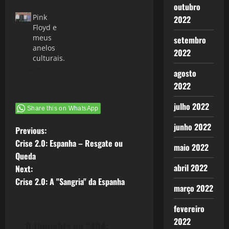
outubro
Pink
2022
Floyd e
meus
setembro
anelos
2022
culturais.
25 de março
agosto
de 2022
2022
julho 2022
Share this on WhatsApp
junho 2022
P
Previous:
Crise 2.0: Espanha – Resgate ou
maio 2022
o
Queda
abril 2022
Next:
s
Crise 2.0: A "Sangria" da Espanha
março 2022
t
fevereiro
n
2022
0 thoughts on “
404: