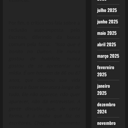
julho 2025
junho 2025
Por fim, o crítico nos fala sobre a
reclusão auto-imposta pelo
maio 2025
Escritos, diferindo da busca
abril 2025
comum pela fama:
“Isso que é
bonito no Dalton. Ele nunca
março 2025
gostou de holofote, nunca
gostou de se apresentar na
fevereiro
mídia. É um homem de 86 ou 87
2025
anos, que dedicou sua vida
janeiro
inteira a fazer literatura longe de
2025
tudo. Ele não aparece, não quer
aparecer, não dá entrevistas. A
dezembro
gente discutiu que, de certa
2024
forma, é a mídia que faz os
novembro
escritores. Chegou o momento