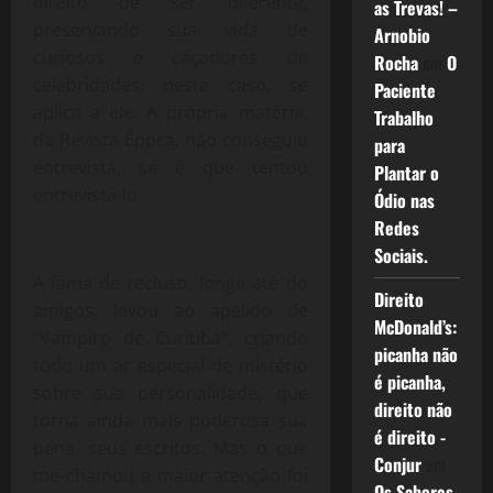
direito de ser diferente,
as Trevas! –
preservando sua vida de
Arnobio
curiosos e caçadores de
Rocha
em
O
celebridades, neste caso, se
Paciente
aplica a ele. A própria matéria,
Trabalho
da Revista Época, não conseguiu
para
entrevista, se é que tentou
Plantar o
entrevistá-lo.
Ódio nas
Redes
Sociais.
A fama de recluso, longe até do
Direito
amigos, levou ao apelido de
McDonald’s:
“Vampiro de Curitiba”, criando
picanha não
todo um ar especial de mistério
é picanha,
sobre sua personalidade, que
direito não
torna ainda mais poderosa sua
é direito -
pena, seus escritos. Mas o que
Conjur
em
me chamou a maior atenção foi
Os Sabores