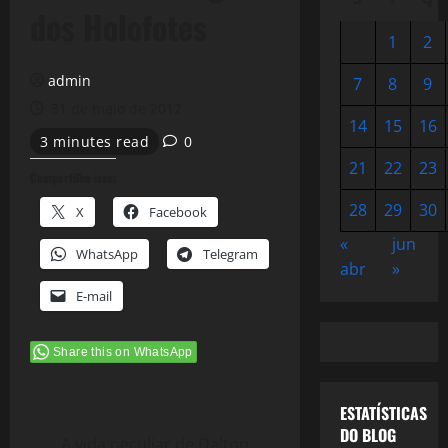
dos Holofotes
1
2
admin
7
8
9
31 de maio de 2012
14
15
16
3 minutes read
0
21
22
23
Compartilhe isso:
28
29
30
X
Facebook
«
jun
WhatsApp
Telegram
abr
»
E-mail
Share this on WhatsApp
ESTATÍSTICAS
DO BLOG
A vida peculiar de Dalton