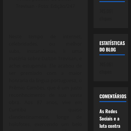
Trevisan - Foto: Edição/247
745.061
cliques
Neste tempo de internet,
ESTATÍSTICAS
celebridades, ou melhor
DO BLOG
subs, instantâneas, li uma
matéria sobre Dalton Trevisan, e
745.061
achei estupenda. Ele acabou de
cliques
ser premiado com a maior
honraria da língua portuguesa, o
Prêmio Camões, que é um justo
reconhecimento de sua vasta
COMENTÁRIOS
obra. Aos 87 anos, vive em
Curitiba quase
As Redes
clandestinamente, longe de
Sociais e a
holofotes, exercendo um belo
luta contra