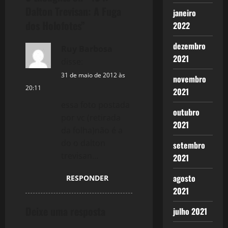
a
Dalton Trevisan: A Fuga
janeiro
dos Holofotes
”
2022
v
dezembro
Ruy Barbosa
i
2021
disse:
g
31 de maio de 2012 às
novembro
20:11
2021
a
essa foto postada
outubro
t
por vc (retirada
2021
da folha)não é a
i
do o dalton
setembro
trevisan…
o
2021
n
agosto
RESPONDER
2021
Deixe uma resposta
julho 2021