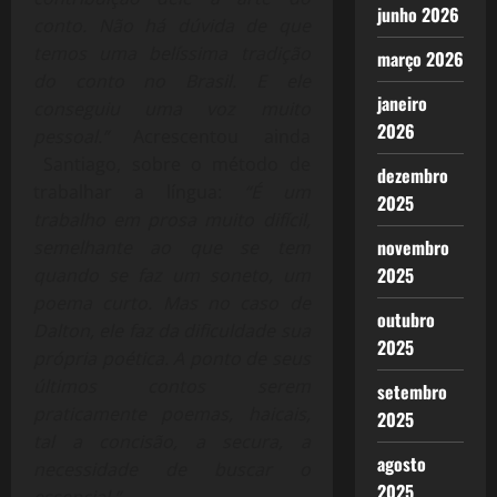
junho 2026
conto. Não há dúvida de que
temos uma belíssima tradição
março 2026
do conto no Brasil. E ele
janeiro
conseguiu uma voz muito
2026
pessoal.”
Acrescentou ainda
Santiago, sobre o método de
dezembro
trabalhar a língua:
“É um
2025
trabalho em prosa muito difícil,
novembro
semelhante ao que se tem
2025
quando se faz um soneto, um
poema curto. Mas no caso de
outubro
Dalton, ele faz da dificuldade sua
2025
própria poética. A ponto de seus
últimos contos serem
setembro
praticamente poemas, haicais,
2025
tal a concisão, a secura, a
agosto
necessidade de buscar o
2025
essencial.”