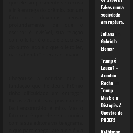
que ele simplesmente se recusa
Fakes numa
a ir à entrega do prêmio, por um
sociedade
fato que devemos pensar
em ruptura.
profundamente, de que o
escritor é invisível, sua relação
Juliana
em
com o leitor é o que ele escreve,
Gabriela –
do outro lado é o que o leito ler,
Elomar
não cabendo “interação” maior.
Trump é
Louco? –
Arnobio
Chegou-se a noticiar que a
Rocha
em
fundação que lhe deu o Prêmio
Trump-
tinha dificuldade em entregar-
Musk e a
lhe os 270 mil reais, pois não era
Distopia: A
fácil encontrá-lo, é mito. Mas o
Questão do
fato real é que ele se comunica
PODER!
com a sua editora via telegrama,
e que para chegar até a ele é via
Kathianne