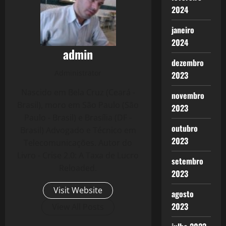
2024
janeiro
2024
admin
dezembro
Administrator
2023
Nascido em Bela Cruz (Ceará -
novembro
Brasil), moro em São Paulo (São
2023
Paulo - Brasil) e Brasília (DF -
outubro
Brasil) Advogado e Técnico em
2023
Telecomunicações. Autor do
Livro - Crise 2.0: A Taxa de Lucro
setembro
Reloaded.
2023
Visit Website
agosto
2023
View All Posts