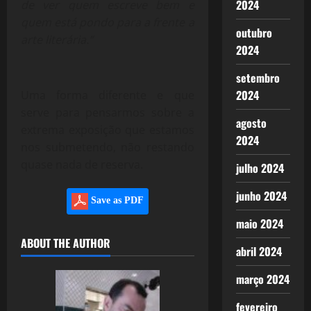
2024
de ver quem escreve bem e
quem está pondo para a frente a
outubro
arte literária.”
2024
setembro
2024
Uma forma diferente e que
serve para pensarmos sobre a
agosto
extrema exposição que estamos
2024
nos submetendo, não restando
quase nada de reserva.
julho 2024
junho 2024
Save as PDF
maio 2024
ABOUT THE AUTHOR
abril 2024
março 2024
fevereiro