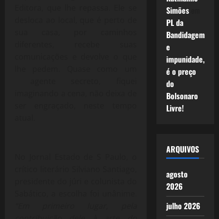
Editora, que lhe repassa. Ele se
Simões
em
desloca ao local, que é perto de
PL da
sua casa, por caminhos
Bandidagem
diferentes, recebe suas
e
comunicações e devolve o que
impunidade,
lhe pedem. Quase como um
é o preço
agente secreto, fiquei
do
imaginando a cena, não deixa de
Bolsonaro
ser engraçado, neste tempo
Livre!
atual.
ARQUIVOS
No Jornal Estado de S Paulo, o
crítico literário Silviano Santiago,
agosto
presidente do júri e colunista do
2026
Sabático, a escolha foi unânime.
julho 2026
“Em primeiro lugar, pela
contribuição dele à arte do