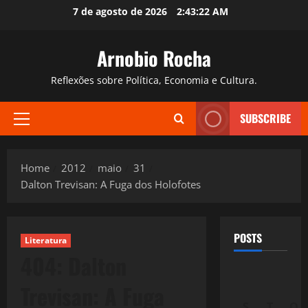
Skip
7 de agosto de 2026
2:43:23 AM
to
content
Arnobio Rocha
Reflexões sobre Política, Economia e Cultura.
SUBSCRIBE
Primary
Menu
Home
2012
maio
31
Dalton Trevisan: A Fuga dos Holofotes
POSTS
Literatura
404: Dalton
Trevisan: A Fuga
S
T
Q