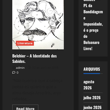
da
PL da
Saudade.
Bandidagem
e
impunidade,
é o preço
do
Bolsonaro
Literatura
Livre!
Belchior – A Identidade dos
Sabidos.
admin
12 de abril de 2019
ARQUIVOS
0
“Não quero o que a cabeça
agosto
pensa eu quero o que a
2026
alma deseja Arco-íris, anjo
julho 2026
rebelde,...
junho 2026
Read
Read More