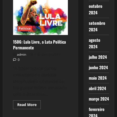
O
Grande
outubro
Impasse
da
2024
Vida
setembro
Política
2024
agosto
1506: Lula Livre, a Luta Política
2024
Permanente
admin
7 de abril de 2019
julho 2024
0
junho 2024
“A fraternidade durou
exatamente o mesmo
maio 2024
tempo que o interesse da
burguesia esteve irmanado
abril 2024
com o interesse...
março 2024
Read
Read More
more
fevereiro
about
2024
1506: