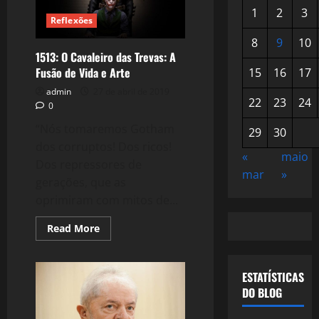
1
2
3
Reflexões
8
9
10
1513: O Cavaleiro das Trevas: A
Fusão de Vida e Arte
15
16
17
admin
27 de abril de 2019
22
23
24
0
“Nós tomaremos Gotham
29
30
dos corruptos! Dos ricos!
«
maio
Dos repressores de
mar
»
gerações, que as
oprimiram com mitos de...
Read
Read More
more
about
1513:
O
ESTATÍSTICAS
Cavaleiro
das
DO BLOG
Trevas:
A
Fusão