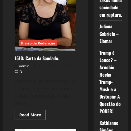
Fakes numa
sociedade
em ruptura.
Juliana
em
Gabriela –
Elomar
Diário de Redenção
Trump é
1510: Carta da Saudade.
Louco? –
admin
18 de abril de 2019
Arnobio
3
Rocha
em
Querida e amada Letícia, Eu
Trump-
te amo, hoje, assim como
Musk e a
todos os seus dias e pelo
Distopia: A
resto...
Questão do
PODER!
Read
Read More
more
Kathianne
about
1510:
Simões
em
Carta