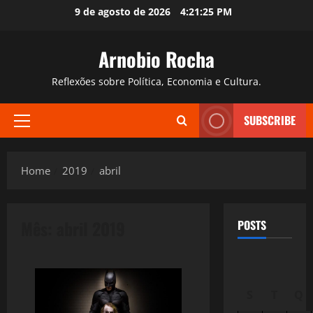
Skip
9 de agosto de 2026
4:21:26 PM
to
content
Arnobio Rocha
Reflexões sobre Política, Economia e Cultura.
SUBSCRIBE
Primary
Menu
Home
2019
abril
Mês:
abril 2019
POSTS
S
T
Q