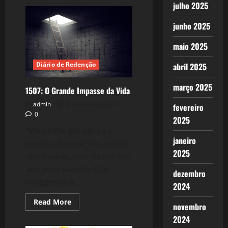
1508:
julho 2025
A
Libertação
pelo
junho 2025
Saber
maio 2025
Diário de Redenção
abril 2025
março 2025
1507: O Grande Impasse da Vida
admin
9 de abril de 2019
fevereiro
0
2025
“Vai-se-me em névoa o
janeiro
mundo. Emanações subtis
2025
que exalais, vem tornar-me
aos anos juvenis. Que
dezembro
imagens que...
2024
Read
Read More
novembro
more
about
2024
1507: