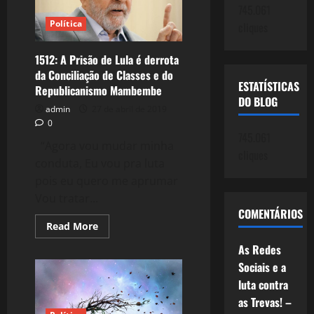
de
745.061
Vida
Política
cliques
e
Arte
1512: A Prisão de Lula é derrota
da Conciliação de Classes e do
ESTATÍSTICAS
Republicanismo Mambembe
DO BLOG
admin
27 de abril de 2019
0
745.061
“Agora vou mudar minha
cliques
conduta, Eu vou pra luta
pois eu quero me aprumar
Vou tratar...
COMENTÁRIOS
Read
Read More
more
about
As Redes
1512:
A
Sociais e a
Prisão
luta contra
de
Lula
as Trevas! –
é
derrota