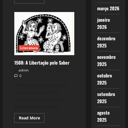
more
about
março 2026
Belchior
–
A
janeiro
Identidade
2026
dos
Sabidos.
dezembro
2025
Literatura
novembro
1508: A Libertação pelo Saber
2025
admin
11 de abril de 2019
outubro
0
2025
“São treis sorte são treis
sina na istrada dêsse
setembro
cristão são treis irirmã
2025
granfina e de punhal...
agosto
Read
Read More
2025
more
about