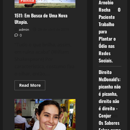
Política
Arnobio
da
Conciliação
Rocha
em
O
de
1511: Em Busca de Uma Nova
Paciente
Classes
e
Utopia.
Trabalho
do
Republicanismo
admin
26 de abril de 2019
para
Mambembe
0
Plantar o
“Tudo o que brilha, assim,
Ódio nas
em ruína acaba” (William
Redes
Shakespeare) Por
Sociais.
característica, costumo fixa
Direito
o olhar, então,...
McDonald’s:
Read
Read More
picanha não
more
é picanha,
about
1511:
direito não
Em
Busca
é direito -
de
Uma
Conjur
em
Nova
Utopia.
Os Sabores