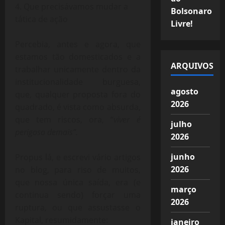
4. Que precisávamos mudar a
Bolsonaro
tática de ação
Livre!
Percebia, antes e agora, que
estamos tão domesticados e a
ARQUIVOS
trabalhar unicamente dentro da
institucionalidade burguesa,
agosto
que, qualquer proposta fora do
2026
quadrado, é vista como absurda,
que tem riscos, ora, “
viver é
julho
perigoso demais”.
2026
junho
Propus lá, e escrevi vário artigos
2026
no blog, para riso de muitos,
que nossa única saída, era (e
março
continua sendo) forçar uma
2026
ruptura, ou que assustasse o
Kapital, resumidamente:
janeiro