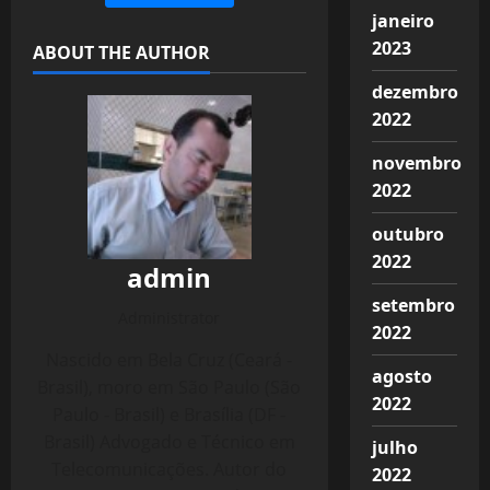
janeiro
2023
ABOUT THE AUTHOR
dezembro
2022
novembro
2022
outubro
2022
admin
setembro
Administrator
2022
Nascido em Bela Cruz (Ceará -
agosto
Brasil), moro em São Paulo (São
2022
Paulo - Brasil) e Brasília (DF -
Brasil) Advogado e Técnico em
julho
Telecomunicações. Autor do
2022