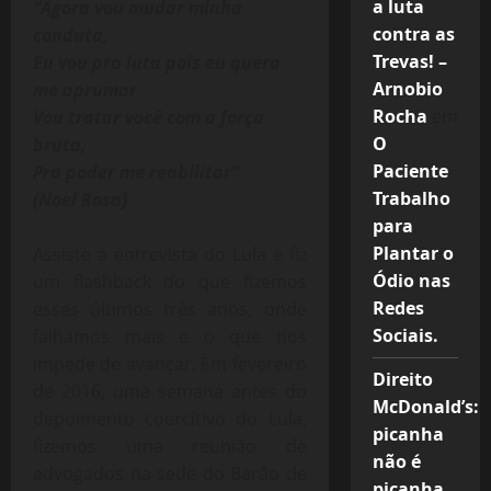
a luta
“Agora vou mudar minha
contra as
conduta,
Trevas! –
Eu vou pra luta pois eu quero
Arnobio
me aprumar
Rocha
em
Vou tratar você com a força
O
bruta,
Paciente
Pra poder me reabilitar”
Trabalho
(Noel Rosa)
para
Plantar o
Assiste a entrevista do Lula e fiz
Ódio nas
um flashback do que fizemos
Redes
esses últimos três anos, onde
Sociais.
falhamos mais e o que nos
impede de avançar. Em fevereiro
Direito
de 2016,
uma semana antes do
McDonald’s:
depoimento coercitivo do Lula,
picanha
fizemos uma reunião de
não é
advogados na sede do Barão de
picanha,