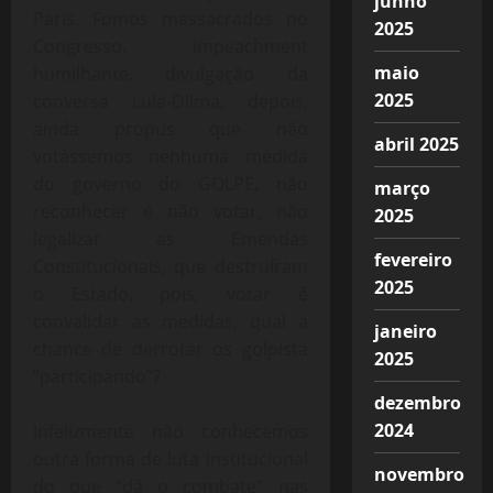
junho
Paris.
Fomos massacrados no
2025
Congresso, impeachment
maio
humilhante, divulgação da
2025
conversa Lula-Dilma, depois,
ainda propus que não
abril 2025
votássemos nenhuma medida
do governo do GOLPE, não
março
reconhecer é não votar, não
2025
legalizar as Emendas
fevereiro
Constitucionais, que destruíram
2025
o Estado, pois, votar é
convalidar as medidas, qual a
janeiro
chance de derrotar os golpista
2025
“participando”?
dezembro
2024
Infelizmente não conhecemos
outra forma de luta institucional
novembro
do que “dá o combate” nas