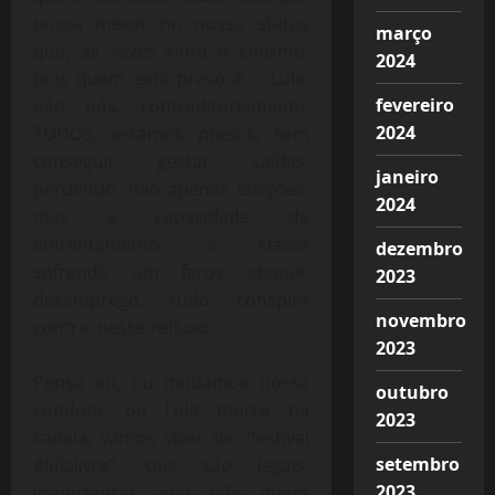
possa mexer no nosso status
março
quo, às vezes sinto o cinismo,
2024
pois quem está preso é o Lula,
fevereiro
não nós, contraditoriamente,
2024
TODOS, estamos presos, sem
conseguir gestar saídas,
janeiro
perdendo, não apenas eleições,
2024
mas a capacidade de
enfrentamento, a classe
dezembro
sofrendo um feroz ataque,
2023
desemprego, tudo conspira
novembro
contra, nesse refluxo.
2023
Penso eu, ou mudamos nossa
outubro
conduta, ou Lula morre na
2023
cadeia, vamos viver de “festival
setembro
#lulalivre”, que são legais,
2023
importantes, mas não dizem