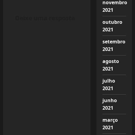
novembro
n
2021
Deixe uma resposta
a
outubro
2021
v
setembro
i
2021
g
agosto
2021
a
julho
t
2021
i
junho
2021
o
março
n
2021