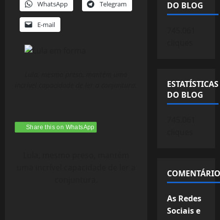
WhatsApp
Telegram
DO BLOG
E-mail
745.061
cliques
Lula, mesmo preso, mantém uma
ESTATÍSTICAS
incrível capacidade de ler a conjuntura.
DO BLOG
745.061
Share this on WhatsApp
cliques
Lula, mesmo preso, mantém
uma incrível capacidade de ler a
COMENTÁRIO
conjuntura.
As Redes
Sociais e