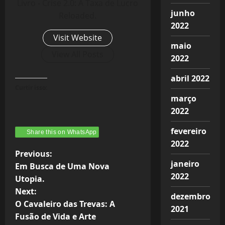
Livro - Crise 2.0: A Taxa de Lucro
junho
Reloaded.
2022
Visit Website
maio
View All Posts
2022
abril 2022
Curtir isso:
março
2022
fevereiro
Share this on WhatsApp
2022
P
Previous:
janeiro
Em Busca de Uma Nova
o
2022
Utopia.
Next:
s
dezembro
O Cavaleiro das Trevas: A
2021
t
Fusão de Vida e Arte