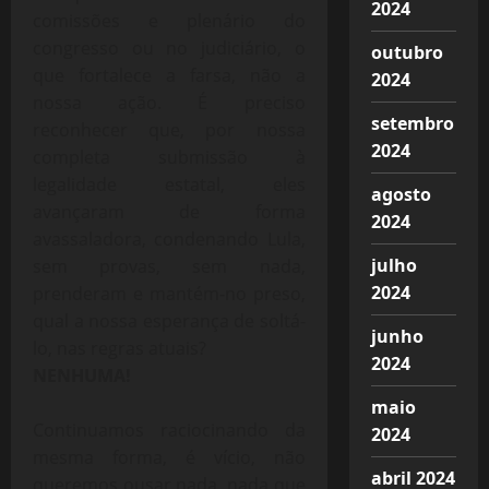
2024
comissões e plenário do
congresso ou no judiciário, o
outubro
que fortalece a farsa, não a
2024
nossa ação. É preciso
setembro
reconhecer que, por
nossa
2024
completa submissão à
legalidade estatal, eles
agosto
avançaram de forma
2024
avassaladora, condenando Lula,
julho
sem provas, sem nada,
2024
prenderam e mantém-no preso,
qual a nossa esperança de soltá-
junho
lo, nas regras atuais?
2024
NENHUMA!
maio
Continuamos raciocinando da
2024
mesma forma, é vício, não
abril 2024
queremos ousar nada, nada que