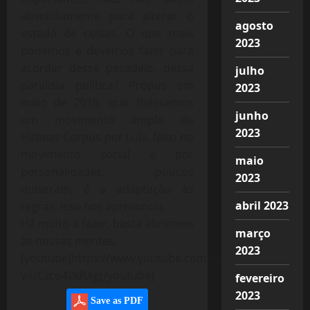
absolutamente para alterar o
agosto
estado de coisas. O que mais
2023
podemos e devemos fazer para
acordar desse pesadelo, dessa
julho
paralisia política? Propus em
2023
maio de 2018, que fizéssemos
junho
um movimento amplo de
2023
Habeas Corpus por Lula, feito no
movimento social e por
maio
personalidades, poucos
2023
quiseram, é a adaptação às
abril 2023
regras, isso nos aprisionou.
Há muito a fazer, basta abrirmos
março
às nossas mentes.
2023
[youtube]https://www.youtube.com/watch?
v=zCzco42kRAg[/youtube]
fevereiro
2023
Save as PDF