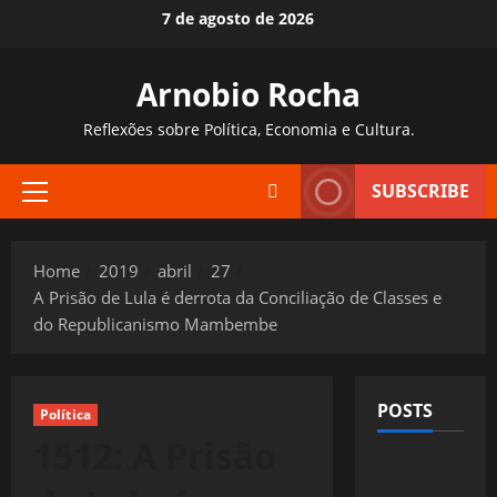
Skip
7 de agosto de 2026
to
content
Arnobio Rocha
Reflexões sobre Política, Economia e Cultura.
SUBSCRIBE
Primary
Menu
Home
2019
abril
27
A Prisão de Lula é derrota da Conciliação de Classes e
do Republicanismo Mambembe
POSTS
Política
1512: A Prisão