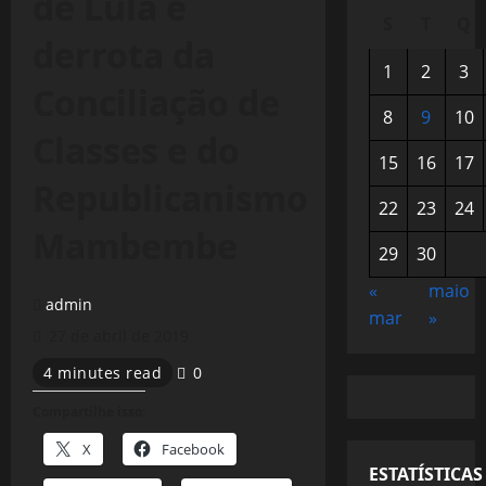
de Lula é
S
T
Q
derrota da
1
2
3
Conciliação de
8
9
10
Classes e do
15
16
17
Republicanismo
22
23
24
Mambembe
29
30
«
maio
admin
mar
»
27 de abril de 2019
4 minutes read
0
Compartilhe isso:
X
Facebook
ESTATÍSTICAS