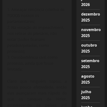
2026
1. Ameaçar renúncia coletiva de
dezembro
TODOS nossos os
2025
parlamentares;
2. Na votação do impeachment,
novembro
nos retirar do plenário, não
2025
votar (todos ficariam
outubro
pelados/peladas, como
2025
protesto);
3. Desobediência civil, como
setembro
protesto, ainda que fosse
2025
limitada;
agosto
Claro que ninguém topou, a
2025
nossa pouca efetividade, então
julho
eles avançaram mais rápido do
2025
que os tanques de Hitler,
atravessando os países até