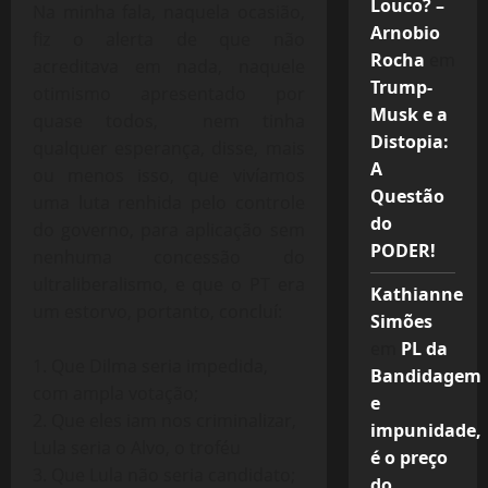
Louco? –
Na minha fala, naquela ocasião,
Arnobio
fiz o alerta de que não
Rocha
em
acreditava em nada, naquele
Trump-
otimismo apresentado por
Musk e a
quase todos, nem tinha
Distopia:
qualquer esperança, disse, mais
A
ou menos isso, que vivíamos
Questão
uma luta renhida pelo controle
do
do governo, para aplicação sem
PODER!
nenhuma concessão do
ultraliberalismo, e que o PT era
Kathianne
um estorvo, portanto, concluí:
Simões
em
PL da
1. Que Dilma seria impedida,
Bandidagem
com ampla votação;
e
2. Que eles iam nos criminalizar,
impunidade,
Lula seria o Alvo, o troféu
é o preço
3. Que Lula não seria candidato;
do