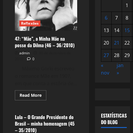
1
6
7
8
Reflexões
13
14
15
47: “Mãe”, a Minha Mãe na
20
21
22
posse da Dilma (46 – 36/2010)
admin
30 de dezembro de
27
28
29
2010
0
«
jan
Máximo Gorki escreveu
nov
»
o romance Mãe em 1907,
em que conta a estória de...
Read
Read More
more
Política
about
47:
“Mãe”,
ESTATÍSTICAS
a
Lula – O Grande Presidente do
Minha
DO BLOG
Brasil – minha homenagem (45
Mãe
na
– 35/2010)
posse