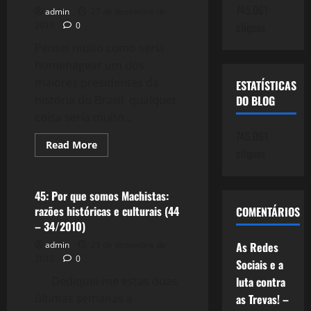
da
745.061
admin
27 de dezembro de
Dilma
cliques
2010
0
(46
–
Pensei muito como seria
36/2010)
homenagear um dos
maiores presidentes da
ESTATÍSTICAS
história do Brasil, qualquer
DO BLOG
coisa seria muito...
745.061
Read
Read More
cliques
more
Reflexões
about
Lula
–
O
45: Por que somos Machistas:
Grande
razões históricas e culturais (44
COMENTÁRIOS
Presidente
do
– 34/2010)
Brasil
–
admin
21 de dezembro de
As Redes
minha
2010
0
homenagem
Sociais e a
(45
Dediquei-me estas duas
–
luta contra
35/2010)
últimas semanas a
as Trevas! –