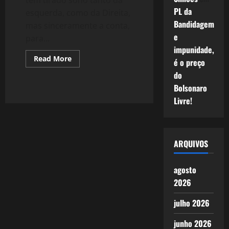
PL da
esquerda, como da Direita,
Bandidagem
mas sinceramente a conta,
e
para...
impunidade,
Read
Read More
é o preço
more
about
do
42:
#WikiLeaks
Bolsonaro
:
Livre!
As
dúvidas
que
Ficam
(41
–
ARQUIVOS
31/2010)
agosto
2026
julho 2026
junho 2026