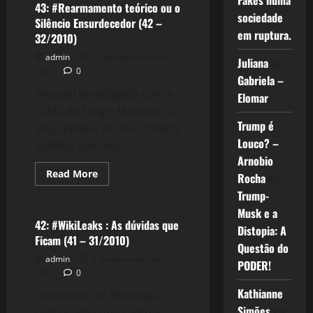
Fakes numa
A
43: #Rearmamento teórico ou o
poesia
sociedade
Silêncio Ensurdecedor (42 –
do
em ruptura.
sertão
32/2010)
(43
–
admin
11 de dezembro de
Juliana
em
33/2010)
2010
0
Gabriela –
Pessoal empolgado com a
Elomar
saída do Diogo Mainardi da
Trump é
Veja, pensei só uma Direita
Louco? –
BURRA, que teve...
Arnobio
Read
Read More
Rocha
em
more
Tecnologia
about
Trump-
43:
Musk e a
#Rearmamento
teórico
42: #WikiLeaks : As dúvidas que
Distopia: A
ou
Ficam (41 – 31/2010)
o
Questão do
Silêncio
admin
6 de dezembro de
Ensurdecedor
PODER!
(42
2010
0
–
32/2010)
Kathianne
Fenômeno da Wikileaks
Simões
em
tem tirado sono tanto da