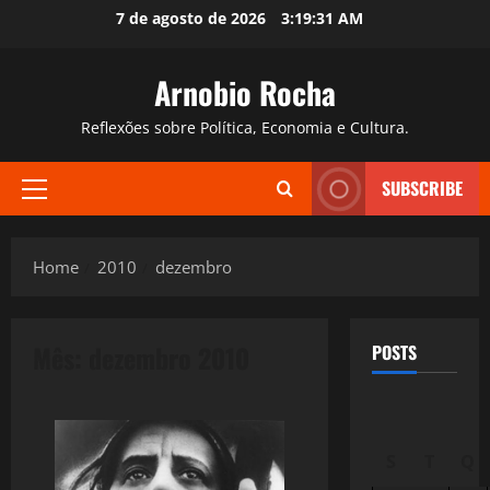
Skip
7 de agosto de 2026
3:19:32 AM
to
content
Arnobio Rocha
Reflexões sobre Política, Economia e Cultura.
SUBSCRIBE
Primary
Menu
Home
2010
dezembro
Mês:
dezembro 2010
POSTS
S
T
Q