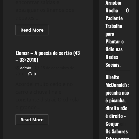
encontrar saídas e
Arnobio
apaziguar os ânimos dos
Rocha
em
O
debates...
Paciente
Trabalho
Read
Read More
para
more
Filmes&Músicas
about
Plantar o
45:
Por
Ódio nas
que
Elomar – A poesia do sertão (43
somos
Redes
– 33/2010)
Machistas:
Sociais.
razões
admin
15 de dezembro de
históricas
e
2010
0
Direito
culturais
(44
Acordei muito cedo e no
McDonald’s:
–
34/2010)
carro a chuva fina e
picanha não
constante distrai, O cd rola
é picanha,
o grande...
direito não
é direito -
Read
Read More
Conjur
em
more
Política
about
Os Sabores
Elomar
–