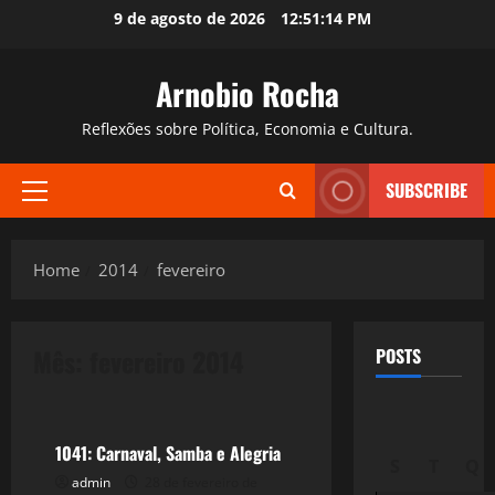
Skip
9 de agosto de 2026
12:51:15 PM
to
content
Arnobio Rocha
Reflexões sobre Política, Economia e Cultura.
SUBSCRIBE
Primary
Menu
Home
2014
fevereiro
Mês:
fevereiro 2014
POSTS
Filmes&Músicas
1041: Carnaval, Samba e Alegria
S
T
Q
admin
28 de fevereiro de