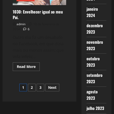
janeiro
1030: Envelhecer igual ao meu
2024
Pai.
admin
18 de fevereiro de
dezembro
2014
6
2023
Outro dia fiz um desabafo
novembro
no Facebook, em que dizia
2023
mais ou menos assim: que
vida infeliz...
outubro
2023
Read
Read More
more
about
setembro
1030:
Envelhecer
2023
igual
Paginação
1
2
3
Next
ao
agosto
meu
Pai.
de
2023
posts
julho 2023