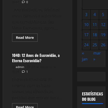
2014
0
Ano passado eu falei dos
3
4
5
meus carnavais e dos sons
que curtia(Músicas dos
10
11
12
Meus Carnavais), agora...
17
18
19
Read
Read More
more
Filmes&Músicas
about
24
25
26
1041:
Carnaval,
«
mar
Samba
1040: 12 Anos de Escravidão, a
e
jan
»
Eterna Escravidão?
Alegria
admin
27 de fevereiro de
2014
1
Entrei cedo na sala do
cinema, com as luzes
acesas vou olhando as
ESTATÍSTICAS
pessoas que entram para...
DO BLOG
Read
Read More