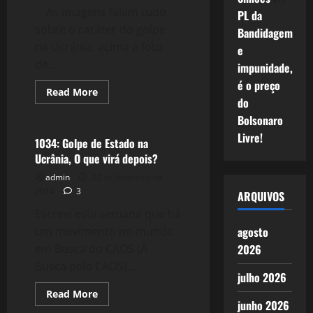
As imagens falam tudo
PL da
sobre o caráter do golpe
Bandidagem
na Ucrânia, acima a foto
e
de...
impunidade,
é o preço
Read
Read More
more
do
Crise 2.0
about
Bolsonaro
1035:
A
Livre!
Luta
1034: Golpe de Estado na
entre
Ucrânia, O que virá depois?
os
Fascistas
admin
22 de fevereiro de
pelo
Poder
2014
3
ARQUIVOS
na
Ucrânia
Escrevi esta semana que há
um movimento no mundo
agosto
em Busca do CAOS (À
2026
Busca pelo CAOS),...
julho 2026
Read
Read More
more
junho 2026
Filmes&Músicas
about