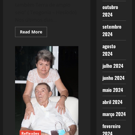
também Terra de amplo
outubro
seio” ( Teogonia – Hesíodo)
2024
Nos últimos dias...
setembro
Read
Read More
2024
more
about
1031:
agosto
À
Busca
2024
pelo
CAOS
julho 2024
junho 2024
maio 2024
abril 2024
março 2024
fevereiro
2024
Reflexões