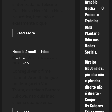
Arnobio
sintonizada no Telecine
Rocha
em
O
Cult, Noivo Neurótico Noiva
Paciente
Neurótica, bem, não é
Trabalho
exatamente o que...
para
Plantar o
Read
Read More
more
Filmes&Músicas
Ódio nas
about
1038:
Redes
O
Fim
Hannah Arendt – Filme
Sociais.
de
um
admin
25 de fevereiro de
Ciclo.
Direito
2014
5
McDonald’s:
Consegui ver o filme
picanha não
Hannah Arendt, dirigido
é picanha,
por Margareth Von
direito não
Trotta, estrelado Barbara
é direito -
Sukowa, não quis ir ao
Conjur
em
cinema quando em...
Os Sabores