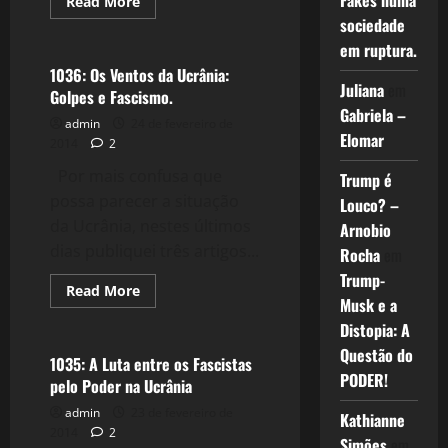
Fakes numa
Read
Read More
more
sociedade
Crise 2.0
about
Hannah
em ruptura.
Arendt
–
1036: Os Ventos da Ucrânia:
Filme
Juliana
em
Golpes e Fascismo.
Gabriela –
admin
24 de fevereiro de
Elomar
2014
2
Por mais confusa que
Trump é
possa parecer a situação
Louco? –
da Ucrânia, nestes últimos
Arnobio
dias publiquei três artigos...
Rocha
em
Trump-
Read
Read More
Musk e a
more
Crise 2.0
about
Distopia: A
1036:
Os
Questão do
Ventos
1035: A Luta entre os Fascistas
da
PODER!
pelo Poder na Ucrânia
Ucrânia:
Golpes
admin
23 de fevereiro de
e
Kathianne
Fascismo.
2014
2
Simões
em