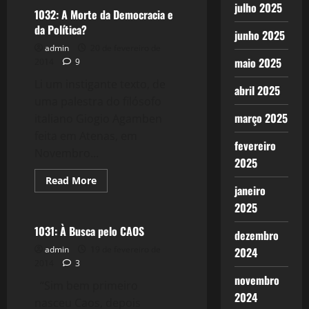
julho 2025
1032: A Morte da Democracia e
da Política?
junho 2025
admin
20 de fevereiro de
maio 2025
2014
9
Li um instigante texto, de
abril 2025
uma palestra do filósofo
março 2025
italiano Giogio Agamben
feita em Atenas, em
fevereiro
Novembro...
2025
Read
Read More
janeiro
more
Crise 2.0
about
2025
1032:
A
Morte
1031: À Busca pelo CAOS
dezembro
da
Democracia
admin
19 de fevereiro de
2024
e
2014
3
da
Política?
novembro
“Sim bem primeiro
2024
nasceu Caos, depois