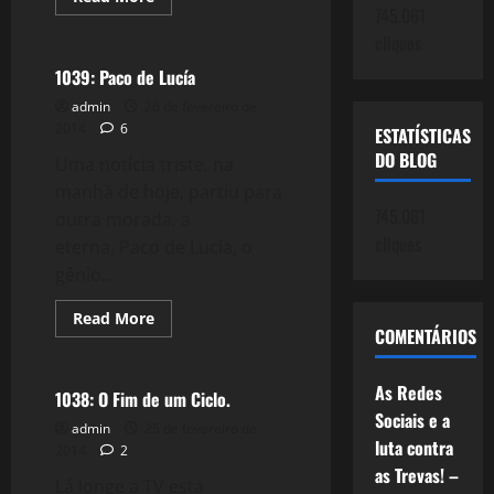
more
745.061
Filmes&Músicas
about
cliques
1040:
12
Anos
1039: Paco de Lucía
de
Escravidão,
admin
26 de fevereiro de
a
2014
6
ESTATÍSTICAS
Eterna
Escravidão?
DO BLOG
Uma notícia triste, na
manhã de hoje, partiu para
745.061
outra morada, a
cliques
eterna, Paco de Lucía, o
gênio...
Read
Read More
more
COMENTÁRIOS
Reflexões
about
1039:
Paco
As Redes
de
1038: O Fim de um Ciclo.
Lucía
Sociais e a
admin
25 de fevereiro de
luta contra
2014
2
as Trevas! –
Lá longe a TV está