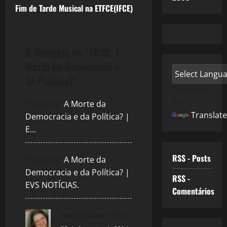
Fim de Tarde Musical na ETFCE(IFCE)
s
t
9 thoughts on “
1032: A
n
Morte da Democracia e
a
da Política?
”
Powered
v
by
Pingback:
A Morte da
Translate
Democracia e da Política? |
i
E...
g
RSS - Posts
a
Pingback:
A Morte da
Democracia e da Política? |
RSS -
t
EVS NOTÍCIAS.
Comentários
i
marinildac
disse: