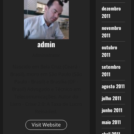
dezembro
2011
novembro
2011
admin
outubro
2011
Administrator
setembro
Nascido em Bela Cruz (Ceará -
2011
Brasil), moro em São Paulo (São
Paulo - Brasil) e Brasília (DF -
agosto 2011
Brasil) Advogado e Técnico em
Telecomunicações. Autor do
julho 2011
Livro - Crise 2.0: A Taxa de Lucro
junho 2011
Reloaded.
maio 2011
Visit Website