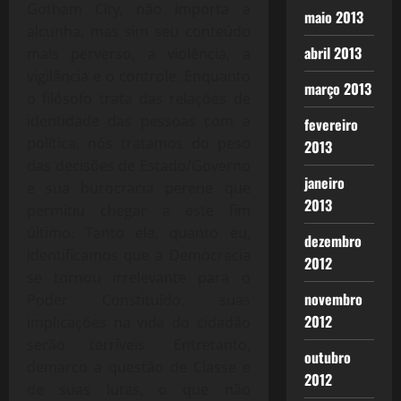
Gotham City, não importa a
maio 2013
alcunha, mas sim seu conteúdo
abril 2013
mais perverso, a violência, a
vigilância e o controle. Enquanto
março 2013
o filósofo trata das relações de
identidade das pessoas com a
fevereiro
política, nós tratamos do peso
2013
das decisões de Estado/Governo
janeiro
e sua burocracia perene que
2013
permitiu chegar a este fim
último. Tanto ele, quanto eu,
dezembro
identificamos que a Democracia
2012
se tornou irrelevante para o
novembro
Poder Constituído, suas
2012
implicações na vida do cidadão
serão terríveis. Entretanto,
outubro
demarco a questão de Classe e
2012
de suas lutas, o que não