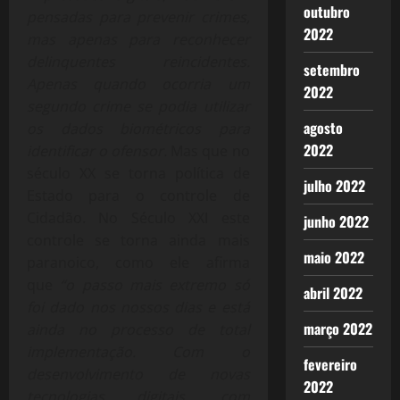
outubro
pensadas para prevenir crimes,
2022
mas apenas para reconhecer
delinquentes reincidentes.
setembro
Apenas quando ocorria um
2022
segundo crime se podia utilizar
agosto
os dados biométricos para
2022
identificar o ofensor.
Mas que no
século XX se torna política de
julho 2022
Estado para o controle de
Cidadão. No Século XXI este
junho 2022
controle se torna ainda mais
maio 2022
paranoico, como ele afirma
que
“o passo mais extremo só
abril 2022
foi dado nos nossos dias e está
março 2022
ainda no processo de total
implementação. Com o
fevereiro
desenvolvimento de novas
2022
tecnologias digitais, com