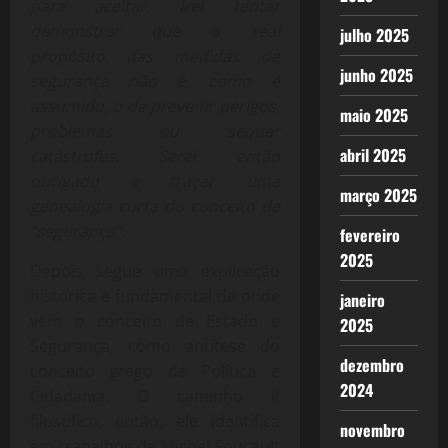
para aceitar. Irei tentar
demonstrar que o real
julho 2025
propósito das medidas de
junho 2025
segurança não é, como é
assumido, o de prevenir perigos,
maio 2025
problemas ou sequer
abril 2025
catástrofes. Serei então
obrigado a traçar uma
março 2025
genealogia curta do conceito de
“segurança”
.
fevereiro
2025
Depois segue uma explicação
histórica e fundamental de onde
janeiro
vem o conceito de Estado e
2025
Segurança, como antítese do
dezembro
conceito grego de Política e
2024
Cidadania. O caminho é
filosófico, então, ele identifica
novembro
em trabalhos de Michel Foucault