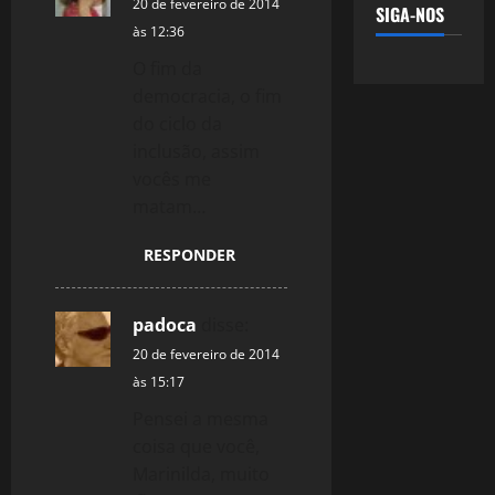
o
20 de fevereiro de 2014
SIGA-NOS
às 12:36
n
O fim da
democracia, o fim
do ciclo da
inclusão, assim
vocês me
matam…
RESPONDER
padoca
disse:
20 de fevereiro de 2014
às 15:17
Pensei a mesma
coisa que você,
Marinilda, muito