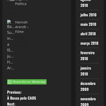
Política
2010
13 de junho
de 2016
julho 2010
Hannah
maio 2010
Arendt –
Filme
abril 2010
25 de
fevereiro
março 2010
de 2014
fevereiro
2010
janeiro
2010
Share this on WhatsApp
dezembro
2009
P
Previous:
À Busca pelo CAOS
novembro
o
Next:
2009