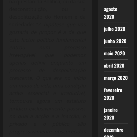
na questão da Política, ou da sua
agosto
desconstituição, ou a
2020
despolitização do Homem e da
sociedade: “
A hipótese que vos
julho 2020
gostaria de propor é a de que
este factor político fundamental
junho 2020
entrou num processo
maio 2020
irrevogável que podemos
apenas definir enquanto um
abril 2020
processo de despolitização
março 2020
crescente. O que era no início
um modo de vida, uma condição
fevereiro
activa essencial e irredutível,
2020
tornou-se agora um estatuto
jurídico exclusivamente passivo,
janeiro
no qual a acção e a inacção, o
2020
privado e o público, são
dezembro
progressivamente obscurecidos