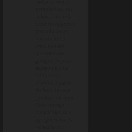
‘fim’ pra pouca
perspectiva… rss.
Já havia lido esse
texto do Agamben
pescado de um
post do tuíter,
creio que até
guardei-o no
google+. Fico na
espera de uma
reflexão do
Arnóbio a partir
do foco de seus
escritos por aqui.
Caso consiga
pensar algo que
agregue valor às
reflexões do