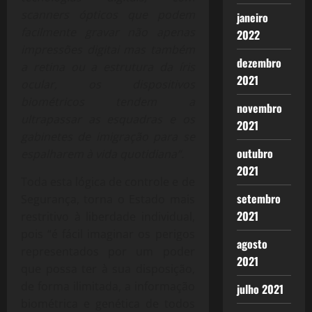
scanners ópticos que podem
janeiro
facilmente gravar não apenas
2022
impressões digitai mas também
dezembro
a retina ou a estrutura da íris
2021
ocular, os dispositivos
biométricos tendem a
novembro
ultrapassar as esquadras e os
2021
gabinetes de imigração para se
outubro
espalharem à vida quotidiana”.
2021
Toda esta lógica de controle e de
setembro
Segurança, torna o Estado mais
2021
restritivo à liberdade individual,
pois “é fácil imaginar os perigos
agosto
representados por um poder
2021
que possa ter à sua disposição,
de forma ilimitada, a informação
julho 2021
biométrica e genética de todos