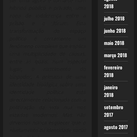
ser uma ágora e torna-se num
2018
híbrido público e privado, uma
zona de indiferença entre a
julho 2018
prisão e o fórum. Esta
junho 2018
transformação do espaço
político é certamente um
maio 2018
fenómeno complexo que implica
uma multiplicidade de causas,
março 2018
entre as quais, num especial
fevereiro
lugar, o nascimento do
2018
biopoder. A primazia de uma
identidade biológica sobre uma
janeiro
identidade política está
2018
directamente relacionada com a
setembro
politização da vida nua nos
2017
estados modernos. Mas não
devemos nunca esquecer que o
agosto 2017
nivelamento da identidade social