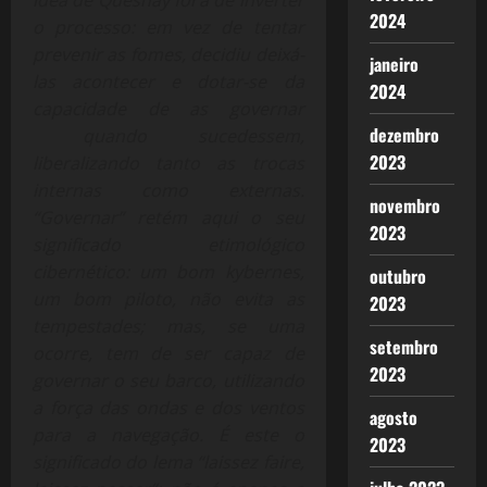
idea de Quesnay foi a de inverter
2024
o processo: em vez de tentar
prevenir as fomes, decidiu deixá-
janeiro
las acontecer e dotar-se da
2024
capacidade de as governar
dezembro
quando sucedessem,
2023
liberalizando tanto as trocas
internas como externas.
novembro
“Governar” retém aqui o seu
2023
significado etimológico
cibernético: um bom kybernes,
outubro
um bom piloto, não evita as
2023
tempestades; mas, se uma
setembro
ocorre, tem de ser capaz de
2023
governar o seu barco, utilizando
a força das ondas e dos ventos
agosto
para a navegação. É este o
2023
significado do lema “laissez faire,