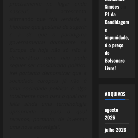
precisamente no lugar onde
Simões
em
nasceu”.
Ele acrescenta
PL da
afirmando que
“Na verdade, a
Bandidagem
hipótese que gostaria de sugerir
e
é a de que o paradigma
impunidade,
governamental dominante na
é o preço
Europa de hoje não só não é
do
democrático como não pode
Bolsonaro
sequer ser considerado político.
Livre!
Irei portanto demonstrar que a
sociedade europeia já não é
uma sociedade política: é algo
ARQUIVOS
totalmente novo para o qual nos
falta ainda uma terminologia
agosto
apropriada e para o qual
2026
teremos, portanto, de inventar
uma nova estratégia”.
julho 2026