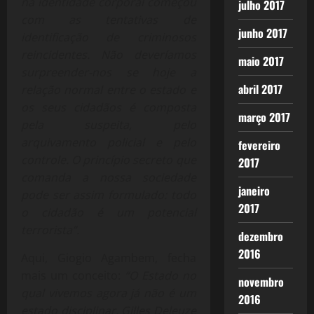
na identidade corporal começou
julho 2017
com as tentativas de
junho 2017
identificação de criminosos
reincidentes. Não deveríamos
maio 2017
surpreender-nos se hoje a
abril 2017
relação normal entre o estado e
os seus cidadãos é composta
março 2017
pela suspeita, pelo
arquivamento policial e pelo
fevereiro
controle. O princípio secreto que
2017
comanda a nossa sociedade
janeiro
pode ser assim formulado: todo
2017
o cidadão é um potencial
terrorista”.
dezembro
2016
Aqui, Giogio Agambem, fecha
mais um conceito:
“O Estado no
novembro
qual vivemos agora já não é um
2016
estado disciplinar. Gilles Deleuze