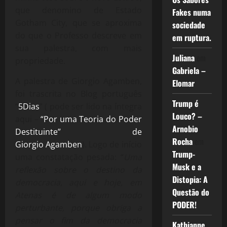
que denomino de Estado
Fakes numa
Gotham City, que se aproxima
sociedade
do que o Professo descreve em
em ruptura.
sua palestra, com mais
Juliana
em
propriedade.
Gabriela –
A palestra de Giorgio Agamben,
Elomar
foi trascrita no Blog português
Trump é
“
5Dias
” ( pode ser lido na íntegra
Louco? –
aqui –
“Por uma Teoria do Poder
Arnobio
Destituinte” de
Rocha
em
Giorgio Agamben
). Logo de início
Trump-
uma constatação pesada: “
Uma
Musk e a
reflexão sobre o destino da
Distopia: A
democracia, aqui e hoje, em
Questão do
Atenas é de algum modo
PODER!
perturbante, porque obriga a
pensar o fim da democracia
Kathianne