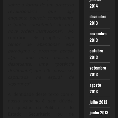
sobre a forma de um processo
2014
revolucionário que age
dezembro
enquanto pouvoir constituante,
2013
o “poder constituinte” de uma
nova ordem institucional”.
Ao
novembro
contrário, ele propões “
que
2013
temos de abandonar este
outubro
paradigma e procurar pensar
2013
algo como uma puissance
destituante, uma “potência
setembro
destituinte”, que não possa ser
2013
capturada na espiral de
segurança”.
agosto
2013
A identidade deste texto com o
nosso trabalho é, sem dúvida,
julho 2013
na questão da Política e do
junho 2013
Estado, Securitário, ou de