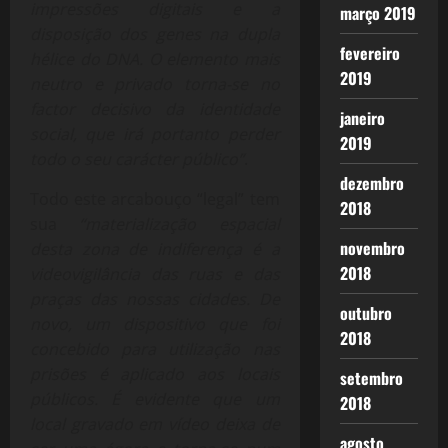
impressões digitais e a
março 2019
disposição dos genes na dupla
fevereiro
hélice do DNA. O elemento mais
2019
neutro e privado torna-se no
factor decisivo da identidade
janeiro
social, que irá portanto perder
2019
todo o seu carácter público”
.
dezembro
Todo este arcabouço “legal” tem
2018
sua
“materialização espacial
novembro
desta zona de indiferença é a
2018
videovigilância das ruas e das
praças das nossas cidades. De
outubro
novo, um dispositivo que foi
2018
concebido para utilização nas
prisões é aplicado aos locais
setembro
públicos. É evidente que um
2018
local gravado em vídeo deixa de
agosto