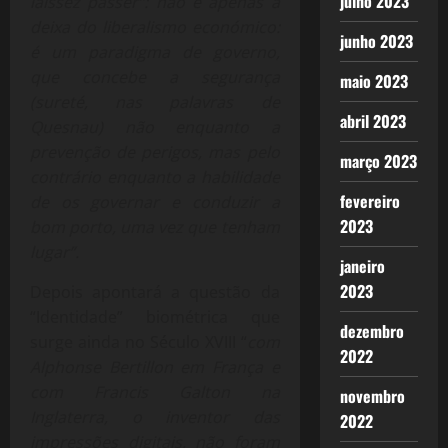
julho 2023
laissez passer“: não é apenas a
deixa do liberalismo económico:
junho 2023
é um paradigma de governo,
que concebe a segurança
maio 2023
(sureté, nas palavras de
abril 2023
Quesnau) não enquanto a
prevenção de perigos, mas pelo
março 2023
contrário enquanto a habilidade
fevereiro
de os governar e conduzir a
2023
bom porto, uma vez que tenham
lugar”.
janeiro
2023
Depois apontará a questão da
“Identidade” biométrica que
dezembro
surge ainda no Século XVIII “
com
2022
Alphonse Bertillon em França e
com Francis Galton na
novembro
Inglaterra, o inventor das
2022
impressões digitais, não foram