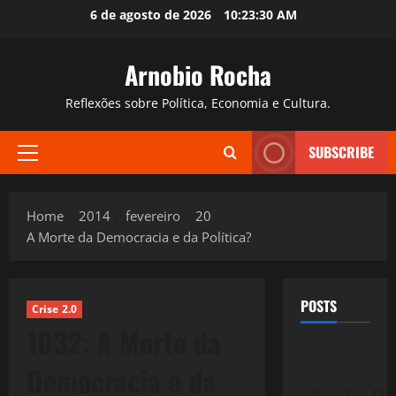
Skip
6 de agosto de 2026
10:23:31 AM
to
content
Arnobio Rocha
Reflexões sobre Política, Economia e Cultura.
SUBSCRIBE
Primary
Menu
Home
2014
fevereiro
20
A Morte da Democracia e da Política?
POSTS
Crise 2.0
1032: A Morte da
Democracia e da
S
T
Q