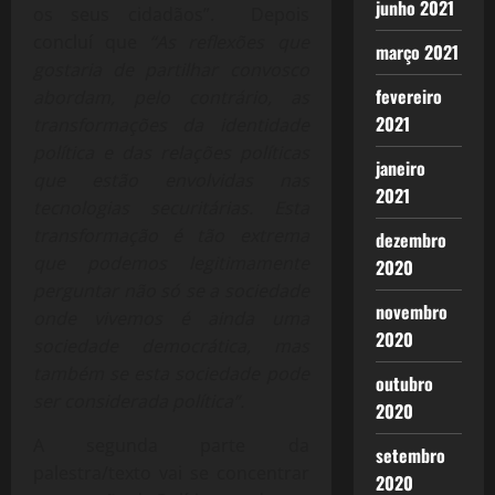
junho 2021
os seus cidadãos”. Depois
concluí que
“As reflexões que
março 2021
gostaria de partilhar convosco
fevereiro
abordam, pelo contrário, as
2021
transformações da identidade
política e das relações políticas
janeiro
que estão envolvidas nas
2021
tecnologias securitárias. Esta
transformação é tão extrema
dezembro
que podemos legitimamente
2020
perguntar não só se a sociedade
novembro
onde vivemos é ainda uma
2020
sociedade democrática, mas
também se esta sociedade pode
outubro
ser considerada política”.
2020
A segunda parte da
setembro
palestra/texto vai se concentrar
2020