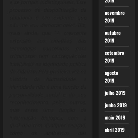
2019
e se tornam indistinguíveis. Este
processo de despolitização da
novembro
cidadania é tão evidente que
2019
não me vou demorar nele”.
Diz,
outubro
mais ainda, que “
A crescente
2019
extensão aos cidadãos das
tecnologias concebidas para
setembro
criminosos tem consequências
2019
inevitáveis na identidade política
do cidadão. Pela primeira vez na
agosto
história da humanidade, a
2019
identidade não é uma função da
julho 2019
personalidade social e do seu
reconhecimento pelos outros,
junho 2019
mas antes uma função da
maio 2019
informação biológica, com a
qual não tem qualquer relação,
abril 2019
como os arabescos das