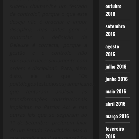
outubro
sugeriu chamar-lhe um “estado
2016
de controlo”, porque o que este
deseja não é ordenar e impor
setembro
disciplina, mas antes gerir e
2016
controlar. A definição de
Deleuze é correcta, porque a
agosto
gestão e o controle não
2016
coincidem necessariamente com
julho 2016
ordem e disciplina”.
Para, além
disto, ele diz que “
Os
junho 2016
politólogos
(estudiosos)
americanos,
maio 2016
que tentaram analisar as
transformações constitucionais
abril 2016
implícitas no Patriot Act e nas
outras leis que se seguiram ao
março 2016
11 de Setembro, preferem falar
fevereiro
de um Estado Securitário. Mas o
2016
que significa aqui segurança? Foi