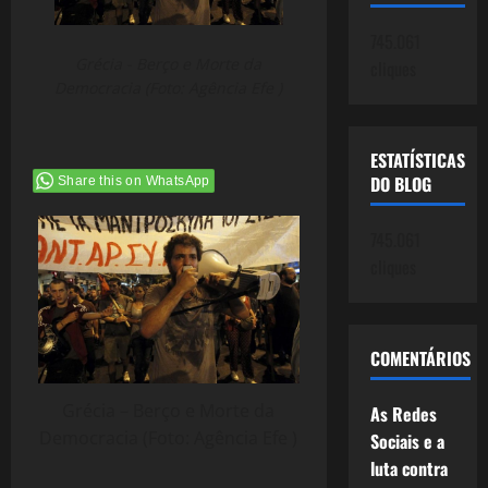
745.061
Grécia - Berço e Morte da
cliques
Democracia (Foto: Agência Efe )
ESTATÍSTICAS
DO BLOG
Share this on WhatsApp
745.061
cliques
COMENTÁRIOS
Grécia – Berço e Morte da
As Redes
Democracia (Foto: Agência Efe )
Sociais e a
luta contra