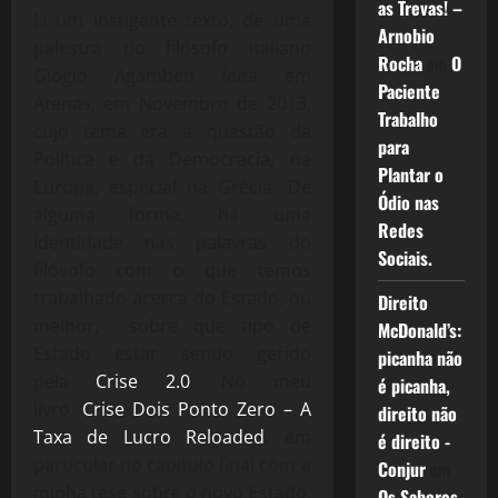
as Trevas! –
Li um instigante texto, de uma
Arnobio
palestra do filósofo italiano
Rocha
em
O
Giogio Agamben feita em
Paciente
Atenas, em Novembro de 2013,
Trabalho
cujo tema era a questão da
para
Política e da Democracia, na
Plantar o
Europa, especial na Grécia. De
Ódio nas
alguma forma, há uma
Redes
identidade nas palavras do
Sociais.
filósofo com o que temos
trabalhado acerca do Estado, ou
Direito
melhor, sobre que tipo de
McDonald’s:
Estado estar sendo gerido
picanha não
pela
Crise 2.0
. No meu
é picanha,
livro,
Crise Dois Ponto Zero – A
direito não
Taxa de Lucro Reloaded
, em
é direito -
particular no capítulo final com a
Conjur
em
minha tese sobre o novo Estado,
Os Sabores