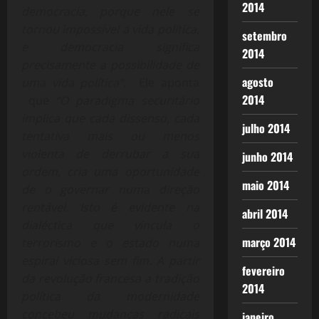
2014
democracia, porque nele se
tornou impossível a vida política,
setembro
e democracia significa
2014
precisamente a possibilidade de
agosto
uma vida política”.
Ele aponta
2014
que
“O paradigma securitário
implica que cada dissenso, cada
julho 2014
tentativa mais ou menos
violenta de derrubar a sua
junho 2014
ordem, cria uma oportunidade
maio 2014
de o governar numa direção
rentável. Isto é evidente na
abril 2014
dialéctica que vincula o
março 2014
terrorismo e o estado numa
espiral viciosa sem fim. A partir
fevereiro
da revolução francesa a tradição
2014
política da modernidade
concebeu mudanças radicais
janeiro