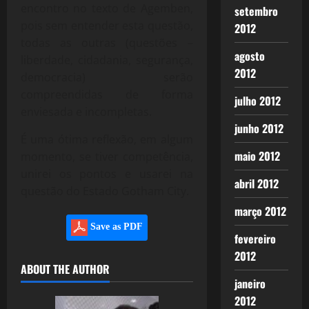
encontro no texto de Agemben,
setembro
pois sem entender esta questão,
2012
todas as outras (questões –
agosto
liberdade, cidadania, segurança,
2012
democracia) serão
compreendidas de forma
julho 2012
enviesada e incompletas.
junho 2012
É uma ótima reflexão, em algum
maio 2012
momento, se tiver competência,
unirei os pontos e usarei na
abril 2012
questão do Estado Gotham City.
março 2012
Save as PDF
fevereiro
2012
ABOUT THE AUTHOR
janeiro
2012