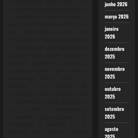
A provocação segue com mais
junho 2026
uma afirmação categórica sobre
março 2026
o processo de União da Europa,
que não foi baseada em Política
janeiro
ou Democracia, mas em
2026
“Segurança”. Nas suas palavras
–
“Gostaria de começar com um
dezembro
conceito que, desde setembro
2025
de 2001, parece ter substituído
novembro
qualquer outra noção política:
2025
segurança. Como sabem, a
fórmula “por razões de
outubro
segurança” opera hoje em todos
2025
os domínios, da vida quotidiana
setembro
aos conflitos internacionais,
2025
enquanto palavra-chave de
imposição de medidas que as
agosto
pessoas não teriam motivos
2025