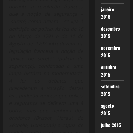
durante a revolução francesa
janeiro
que a noção de segurança –
2016
sureté, como diziam – se liga à
dezembro
definição de polícia. As leis de 16
2015
de Março de 1791 e de 11 de
Agosto de 1792 introduzem na
novembro
legislação francesa a noção de
2015
“police de sureté” (policia de
segurança), condenada a uma
outubro
longa história na modernidade.
2015
A ler os debates que
setembro
precederam a votação destas
2015
leis, poderão verificar que polícia
e segurança se definem uma à
agosto
outra, mas que nenhum dos
2015
oradores (Brissot, Heraut de
julho 2015
Séchelle, Gensonné) é capaz de
definir polícia ou segurança