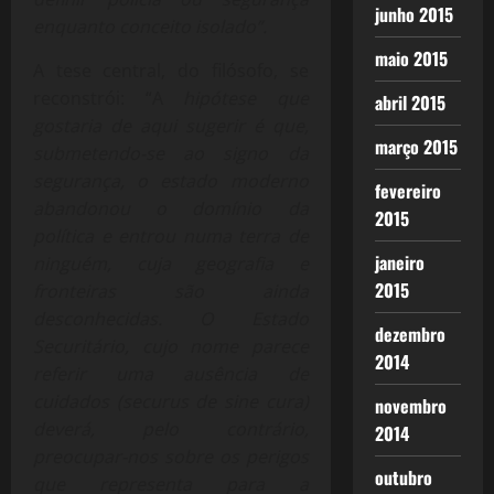
junho 2015
enquanto conceito isolado”.
maio 2015
A tese central, do filósofo, se
reconstrói: “A
hipótese que
abril 2015
gostaria de aqui sugerir é que,
março 2015
submetendo-se ao signo da
segurança, o estado moderno
fevereiro
abandonou o domínio da
2015
política e entrou numa terra de
janeiro
ninguém, cuja geografia e
2015
fronteiras são ainda
desconhecidas. O Estado
dezembro
Securitário, cujo nome parece
2014
referir uma ausência de
cuidados (securus de sine cura)
novembro
deverá, pelo contrário,
2014
preocupar-nos sobre os perigos
outubro
que representa para a