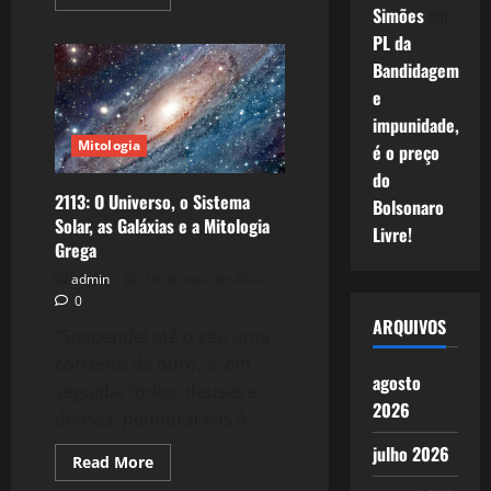
more
Simões
em
about
2122:
PL da
Crise
Bandidagem
2.0:
A
e
Taxa
de
impunidade,
Lucro
Reloaded
Mitologia
é o preço
–
10
do
anos
2113: O Universo, o Sistema
Bolsonaro
depois.
Solar, as Galáxias e a Mitologia
Livre!
Grega
admin
29 de maio de 2022
0
ARQUIVOS
“Suspendei até o céu uma
corrente de ouro, e, em
agosto
seguida, todos, deuses e
2026
deusas, pendurai-vos à...
julho 2026
Read
Read More
more