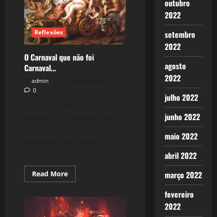
outubro
Força
em
2022
Ação.
Reflexões
setembro
2022
O Carnaval que não foi
agosto
Carnaval…
2022
admin
1 de março de 2022
0
julho 2022
Quase no fim do “carnaval”
junho 2022
que não foi carnaval, mas
funcionou como sendo
maio 2022
carnaval, pois havia
bailes,...
abril 2022
Read
Read More
março 2022
more
about
fevereiro
O
Carnaval
2022
que
não