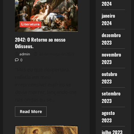
2024
janeiro
2024
Literatura
dezembro
2042: O Retorno ao nosso
2023
Odisseus.
novembro
admin
26 de março de 2022
0
2023
“Mas eu que despertara,
outubro
refletia em meu
2023
irrepreensível espírito se
devia morrer, lançando-me
setembro
nas ondas ou se...
2023
Read
Read More
agosto
more
2023
about
2042:
O
julho 2023
Retorno