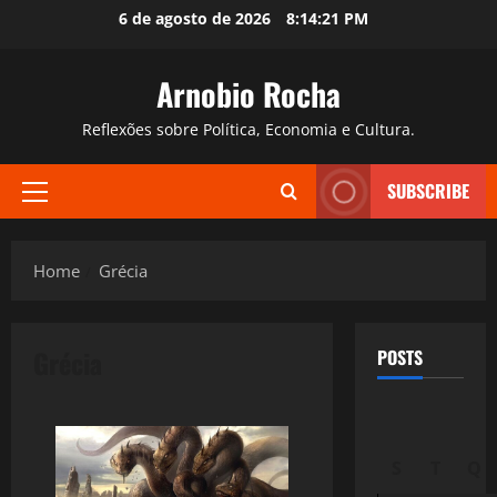
Skip
6 de agosto de 2026
8:14:22 PM
to
content
Arnobio Rocha
Reflexões sobre Política, Economia e Cultura.
SUBSCRIBE
Primary
Menu
Home
Grécia
Grécia
POSTS
S
T
Q