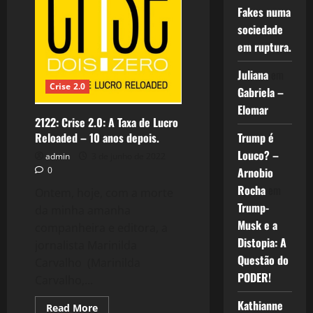
Fakes numa
sociedade
em ruptura.
Juliana
em
Crise 2.0
Gabriela –
Elomar
2122: Crise 2.0: A Taxa de Lucro
Trump é
Reloaded – 10 anos depois.
Louco? –
admin
3 de junho de 2022
Arnobio
0
Rocha
em
Ontem, hoje, com a morte
Trump-
da minha amanha
Musk e a
companheira e editora, a
Distopia: A
jornalista Marinilda
Questão do
Carvalho (Marinilda
PODER!
Carvalho,...
Kathianne
Read
Read More