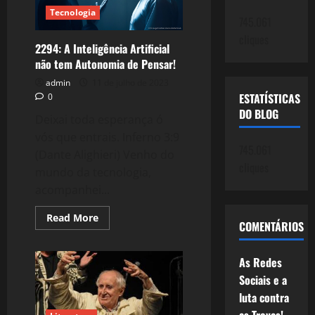
Lerna
Tecnologia
multiplicadas
745.061
pelas
Rede
cliques
Sociais
2294: A Inteligência Artificial
não tem Autonomia de Pensar!
admin
11 de julho de 2023
ESTATÍSTICAS
0
DO BLOG
Deixai toda esperança ó
vós que entrais. Inferno 3:9
745.061
(Dante Alighieri) Venho do
cliques
mundo da tecnologia,
acompanhei...
Read
Read More
COMENTÁRIOS
more
about
2294:
A
As Redes
Inteligência
Artificial
Sociais e a
não
luta contra
tem
Autonomia