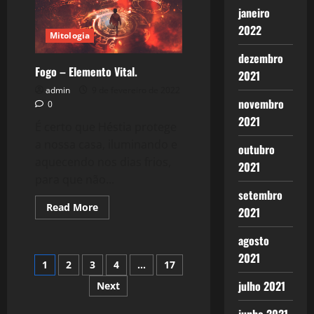
foi
janeiro
Carnaval…
2022
Mitologia
dezembro
Fogo – Elemento Vital.
2021
admin
9 de fevereiro de 2022
novembro
0
2021
É certo que Héstia protege
a nossa casa, iluminando e
outubro
aquecendo nos dias frios,
2021
para que não...
setembro
Read
Read More
2021
more
about
Fogo
agosto
–
Elemento
2021
Paginação
1
2
3
4
…
17
Vital.
julho 2021
Next
de