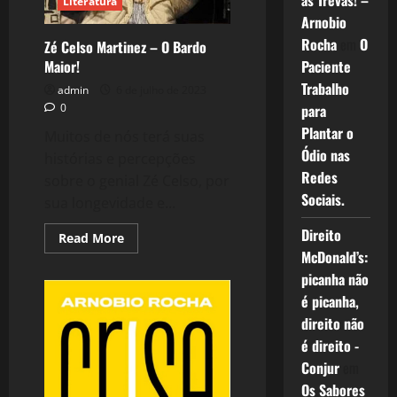
as Trevas! –
de
Literatura
Pensar!
Arnobio
Rocha
em
O
Zé Celso Martinez – O Bardo
Maior!
Paciente
Trabalho
admin
6 de julho de 2023
0
para
Plantar o
Muitos de nós terá suas
Ódio nas
histórias e percepções
Redes
sobre o genial Zé Celso, por
Sociais.
sua longevidade e...
Direito
Read
Read More
more
McDonald’s:
about
Zé
picanha não
Celso
Martinez
é picanha,
–
direito não
O
Bardo
é direito -
Maior!
Conjur
em
Os Sabores