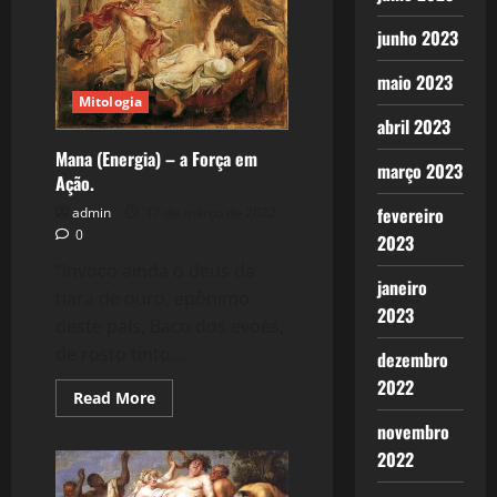
ao
nosso
junho 2023
Odisseus.
maio 2023
Mitologia
abril 2023
Mana (Energia) – a Força em
março 2023
Ação.
fevereiro
admin
17 de março de 2022
0
2023
“Invoco ainda o deus da
janeiro
tiara de ouro, epônimo
2023
deste país, Baco dos evoés,
de rosto tinto...
dezembro
2022
Read
Read More
more
about
novembro
Mana
2022
(Energia)
–
a