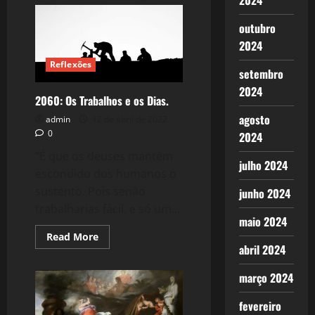
2024
2064:
Dos
Insights
outubro
para
viver.
2024
Reflexões
setembro
2024
2060: Os Trabalhos e os Dias.
agosto
admin
12 de abril de 2022
0
2024
“É que os deuses mantêm
julho 2024
escondido dos humanos o
sustento. Pois senão
junho 2024
trabalharias fácil, e só um...
maio 2024
Read
Read More
more
abril 2024
about
2060:
Os
março 2024
Trabalhos
e
fevereiro
os
Dias.