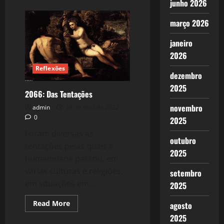
about
junho 2026
2113:
O
Universo,
março 2026
o
Sistema
janeiro
Solar,
as
2026
Galáxias
e
Reflexões
a
dezembro
Mitologia
Grega
2025
2066: Das Tentações
novembro
admin
18 de abril de 2022
0
2025
Foram diversas as
outubro
tentações pelas quais a
2025
humanidade passou, em
várias culturas e religiões,
setembro
em situações em...
2025
Read
Read More
agosto
more
about
2025
2066: