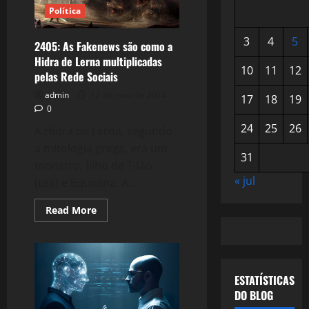
Política
3
4
5
2405: As Fakenews são como a
Hidra de Lerna multiplicadas
10
11
12
pelas Rede Sociais
admin
12 de maio de 2024
17
18
19
0
24
25
26
A Hidra de Lerna, segundo
a mitologia grega, era um
31
monstro, filho de Tifão
« jul
(titã) e Equidina. A...
Read
Read More
more
about
2405:
As
Fakenews
são
como
ESTATÍSTICAS
a
DO BLOG
Hidra
de