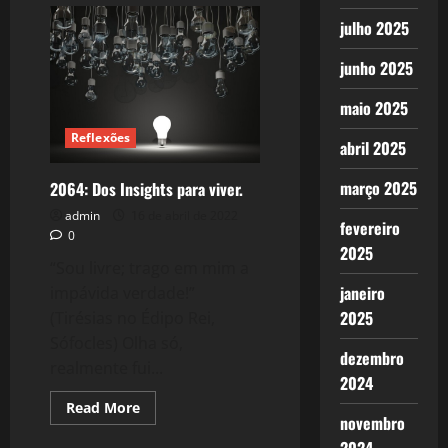
Das
julho 2025
Tentações
junho 2025
maio 2025
Reflexões
abril 2025
março 2025
2064: Dos Insights para viver.
admin
16 de abril de 2022
fevereiro
0
2025
“Sou livre; trago em mim a
janeiro
impávida verdade!”
2025
(Tirésias no Édipo Rei,
Sófocles) Olha só,
dezembro
realmente fui...
2024
Read
Read More
novembro
more
about