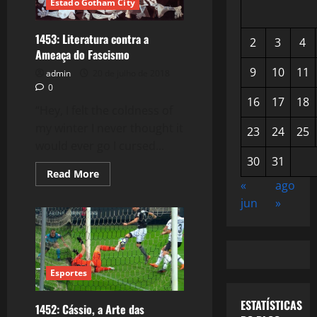
Estado Gotham City
1453: Literatura contra a
2
3
4
Ameaça do Fascismo
9
10
11
admin
20 de julho de 2018
0
16
17
18
“Hey, I felt the coldness of
my winter I never thought it
23
24
25
would ever go I cursed...
30
31
Read
Read More
more
«
ago
about
jun
»
1453:
Literatura
contra
a
Ameaça
do
Fascismo
Esportes
ESTATÍSTICAS
1452: Cássio, a Arte das