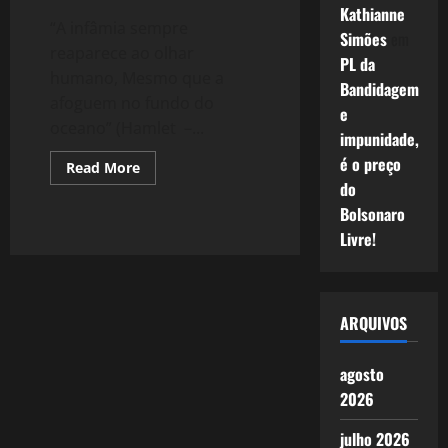
Kathianne
“A infâmia sempre
Simões
em
reaparece ao olhar
PL da
humano, Mesmo que a
Bandidagem
afoguem no fundo do
e
oceano” (Hamlet –...
impunidade,
é o preço
Read
Read More
more
do
about
1449:
Bolsonaro
Angústias
de
Livre!
um
Tempo
Sombrio
ARQUIVOS
agosto
2026
julho 2026