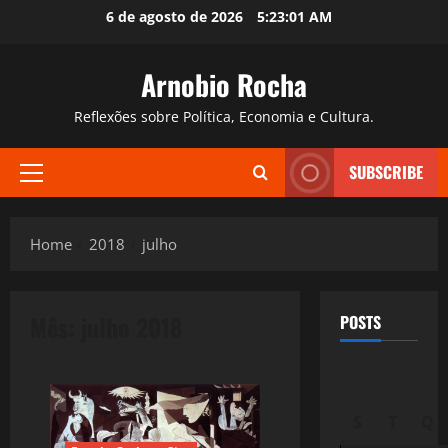
Skip
6 de agosto de 2026
5:23:02 AM
to
content
Arnobio Rocha
Reflexões sobre Política, Economia e Cultura.
SUBSCRIBE
Primary
Menu
Home
2018
julho
Mês:
julho 2018
POSTS
S
T
Q