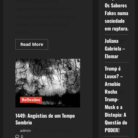
“Hermes, tua mais
Os Sabores
agradável tarefa é ser o
Fakes numa
companheiro do homem;
sociedade
ouves a quem estimas”.
em ruptura.
(Ilíada –...
Juliana
em
Read
Read More
Gabriela –
more
about
Elomar
1450:
Segredos
Trump é
Louco? –
Arnobio
Rocha
em
Trump-
Reflexões
Musk e a
Distopia: A
1449: Angústias de um Tempo
Sombrio
Questão do
PODER!
admin
7 de julho de 2018
0