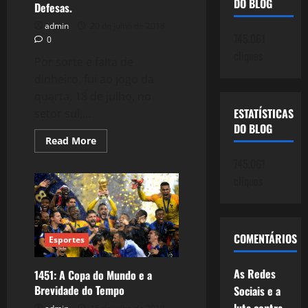
DO BLOG
Defesas.
admin
20 de julho de 2018
745.061
0
cliques
Por sorte e falta de
dinheiro, fui ao jogo da
quarta, 18 de julho, no
ESTATÍSTICAS
setor sul,...
DO BLOG
Read
Read More
more
about
745.061
1452:
Cássio,
cliques
a
Arte
das
Defesas.
COMENTÁRIOS
Esportes
As Redes
1451: A Copa do Mundo e a
Brevidade do Tempo
Sociais e a