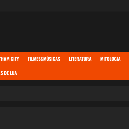
THAM CITY
FILMES&MÚSICAS
LITERATURA
MITOLOGIA
S DE LUA