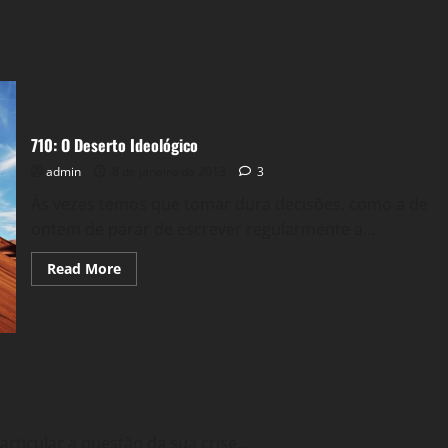
710: O Deserto Ideológico
admin
8 de janeiro de 2013
3
Às vezes temos que tomar dura decisões, como a de
ontem de parar de escrever regularmente a...
Read
Read More
more
about
710:
O
Deserto
Ideológico
cular a questão da sua crise,...