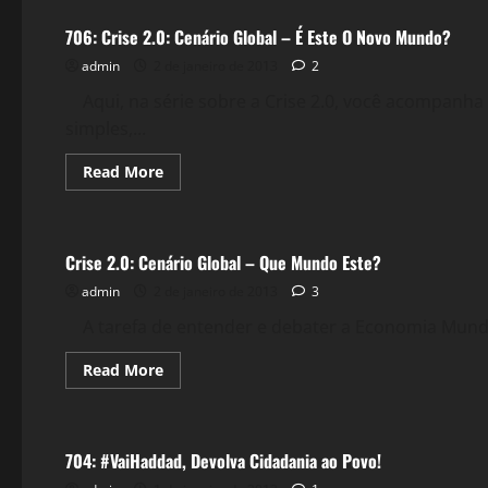
Blog
e
706: Crise 2.0: Cenário Global – É Este O Novo Mundo?
Perspectivas
admin
2 de janeiro de 2013
2
Aqui, na série sobre a Crise 2.0, você acompanh
simples,...
Read
Read More
more
about
Crise 2.0
706:
Crise
2.0:
Crise 2.0: Cenário Global – Que Mundo Este?
Cenário
Global
admin
2 de janeiro de 2013
–
3
É
Este
A tarefa de entender e debater a Economia Mundial
O
Novo
Mundo?
Read
Read More
more
about
Política
Crise
2.0:
Cenário
704: #VaiHaddad, Devolva Cidadania ao Povo!
Global
–