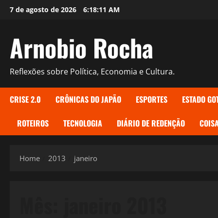
Skip
7 de agosto de 2026
6:18:12 AM
to
content
Arnobio Rocha
Reflexões sobre Política, Economia e Cultura.
CRISE 2.0
CRÔNICAS DO JAPÃO
ESPORTES
ESTADO GO
ROTEIROS
TECNOLOGIA
DIÁRIO DE REDENÇÃO
COISA
Home
2013
janeiro
Mês:
janeiro 2013