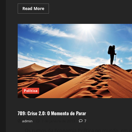
Read
Read More
more
about
711:
Zerar
Os
Traumas
Política
Crise 2.0
709: Crise 2.0: O Momento de Parar
admin
7 de janeiro de 2013
7
Os rumos da Economia Política no mundo, em parti