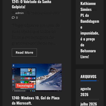
1241: O Valetudo da Sanha
Kathianne
Golpista!
Simões
em
admin
18 de agosto de 2015
PL da
0
Bandidagem
“Hegel observa em uma de
e
suas obras que todos os
impunidade,
fatos e personagens de
é o preço
grande importância na...
do
Bolsonaro
Read
Read More
more
Livre!
about
1241:
O
Valetudo
da
Sanha
ARQUIVOS
Golpista!
Tecnologia
agosto
2026
1240: Windows 10, Gol de Placa
da Microsoft.
julho 2026