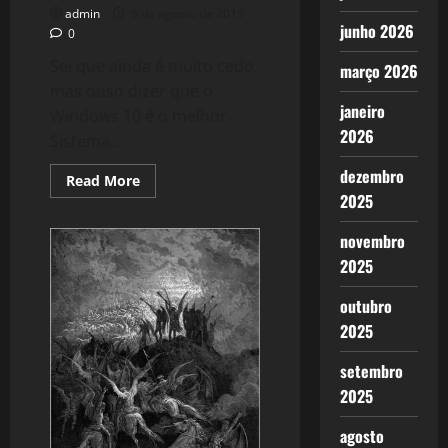
admin
5 de agosto de 2015
junho 2026
0
Sei que ainda é muito cedo,
março 2026
mas ouso dizer que o
janeiro
Windows 10 é o melhor
2026
Sistema...
dezembro
Read
Read More
more
2025
about
1240:
Windows
novembro
10,
Gol
2025
de
Placa
outubro
da
Microsoft.
2025
setembro
2025
agosto