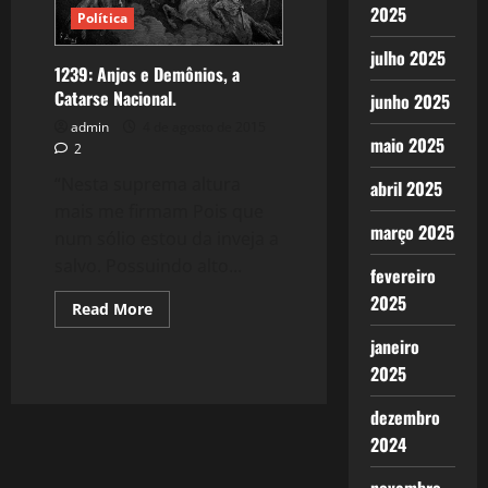
2025
Política
julho 2025
1239: Anjos e Demônios, a
Catarse Nacional.
junho 2025
admin
4 de agosto de 2015
maio 2025
2
“Nesta suprema altura
abril 2025
mais me firmam Pois que
março 2025
num sólio estou da inveja a
salvo. Possuindo alto...
fevereiro
2025
Read
Read More
more
about
janeiro
1239:
Anjos
2025
e
Demônios,
dezembro
a
Catarse
2024
Nacional.