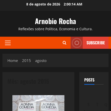
Skip
8 de agosto de 2026
2:00:15 AM
to
content
Arnobio Rocha
Reflexões sobre Política, Economia e Cultura.
SUBSCRIBE
Primary
Menu
Home
2015
agosto
Mês:
agosto 2015
POSTS
S
T
Q