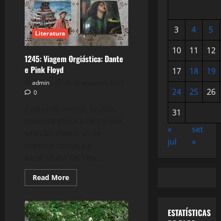
3
4
5
Literatura
10
11
12
1245: Viagem Orgiástica: Dante
e Pink Floyd
17
18
19
admin
28 de agosto de 2015
24
25
26
0
Estava no metrô, lotado,
31
ouvindo música no celular,
«
set
seleção aleatória, de
jul
»
repente começa a
tocar Shine On You...
Read
Read More
more
about
1245:
Viagem
ESTATÍSTICAS
Orgiástica:
Dante