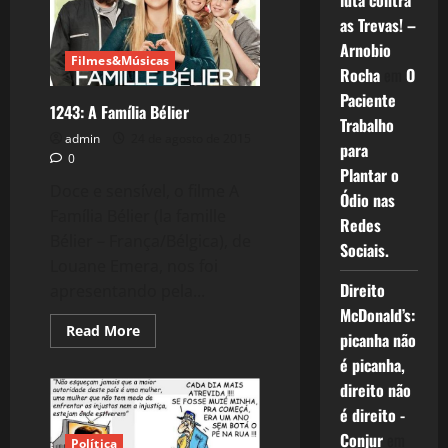
luta contra
as Trevas! –
Arnobio
Filmes&Músicas
Rocha
em
O
Paciente
1243: A Família Bélier
Trabalho
admin
24 de agosto de 2015
para
0
Plantar o
Doce e sensível, o filme A
Ódio nas
Família Bélier (la famille
Redes
Bélier – França/Bélgica), de
Sociais.
Louane Emera, nos foi
Direito
apresentando pela...
McDonald’s:
Read
Read More
picanha não
more
about
é picanha,
1243:
A
direito não
Família
é direito -
Bélier
Conjur
em
Política