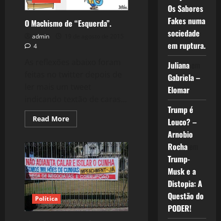
Os Sabores
Fakes numa
O Machismo de “Esquerda”.
sociedade
admin
19 de agosto de 2015
em ruptura.
4
As reflexões abaixo foram
Juliana
em
feitas no twitter depois de
Gabriela –
ler mais um tweet
Elomar
indicando textão de caras...
Trump é
Read
Read More
Louco? –
more
about
Arnobio
O
Rocha
em
Machismo
de
Trump-
“Esquerda”.
Musk e a
Distopia: A
Questão do
Política
PODER!