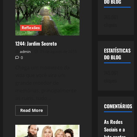
DO BLOG
e
Pink
Floyd
745.061
cliques
Reflexões
1244: Jardim Secreto
ESTATÍSTICAS
admin
25 de agosto de 2015
DO BLOG
0
Chega um momento da
745.061
vida que você vira um
cliques
grande moedor de
memórias, principalmente
as ruins, tudo...
COMENTÁRIOS
Read
Read More
more
about
As Redes
1244:
Jardim
Sociais e a
Secreto