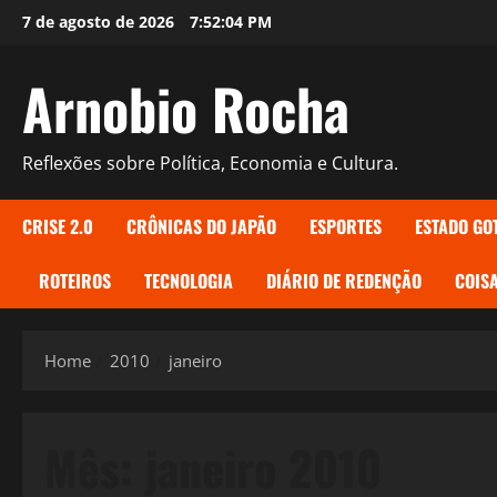
Skip
7 de agosto de 2026
7:52:05 PM
to
content
Arnobio Rocha
Reflexões sobre Política, Economia e Cultura.
CRISE 2.0
CRÔNICAS DO JAPÃO
ESPORTES
ESTADO GO
ROTEIROS
TECNOLOGIA
DIÁRIO DE REDENÇÃO
COISA
Home
2010
janeiro
Mês:
janeiro 2010