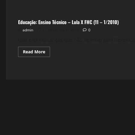
Política
Educação: Ensino Técnico – Lula X FHC (11 – 1/2010)
admin
10 de janeiro de 2010
0
Lula e as mudanças que não se enxergam Devemos 
Read
Read More
more
about
Educação:
Ensino
Técnico
–
Lula
X
FHC
(11
–
1/2010)