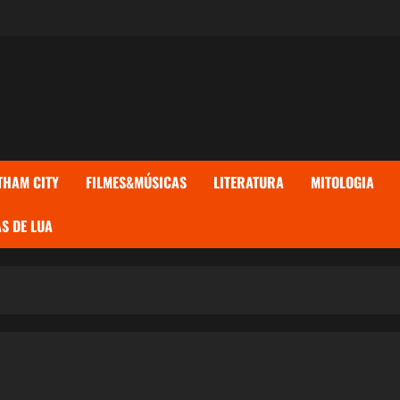
THAM CITY
FILMES&MÚSICAS
LITERATURA
MITOLOGIA
S DE LUA