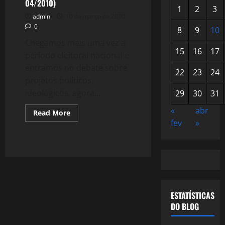
04/2010)
1
2
3
admin
10 de março de 2010
0
8
9
10
Chegamos mais uma vez a
15
16
17
período eleitoral nacional e
entramos no debate sobre
22
23
24
projetos políticos,
ideológicos, agora...
29
30
31
«
abr
Read
Read More
more
fev
»
about
Tecnologia
–
Nokia
e
Samsung
–
Exemplos
para
o
ESTATÍSTICAS
Brasil
(14
DO BLOG
–
04/2010)