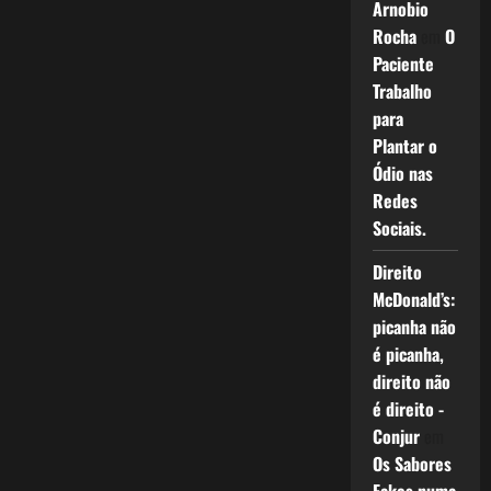
Arnobio
Rocha
em
O
Paciente
Trabalho
para
Plantar o
Ódio nas
Redes
Sociais.
Direito
McDonald’s:
picanha não
é picanha,
direito não
é direito -
Conjur
em
Os Sabores