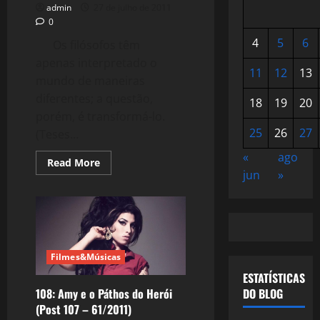
admin
27 de julho de 2011
0
4
5
6
Os filósofos têm
apenas interpretado o
11
12
13
mundo de maneiras
diferentes; a questão,
18
19
20
porém, é transformá-lo.
25
26
27
(Teses...
«
ago
Read
Read More
more
jun
»
about
109:
Crise
de
Projetos
e
o
Caso
Filmes&Músicas
Jobim
(Post
ESTATÍSTICAS
108
108: Amy e o Páthos do Herói
–
DO BLOG
62/2011)
(Post 107 – 61/2011)