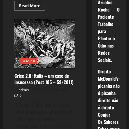
Arnobio
Read
Read More
Rocha
em
O
more
about
Paciente
107:
Bem-
Trabalho
vindo
Companheiro
para
Lula
(Post
Plantar o
106
Ódio nas
–
60/2011)
Redes
Sociais.
Crise 2.0
Direito
Crise 2.0: Itália – um case de
McDonald’s:
insucesso (Post 105 – 59/2011)
picanha não
admin
12 de julho de 2011
é picanha,
0
direito não
“Deixai, ô vós que entrais,
é direito -
toda a esperança” (canto III,
Conjur
em
Infernum – Dante)
Os Sabores
Perspectivas da economia