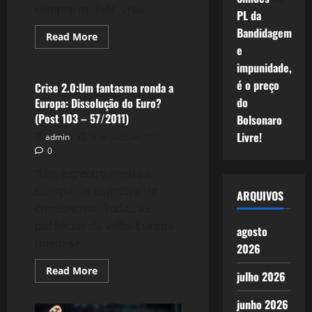
sempre melhor, cria...
PL da
Bandidagem
Read
Read More
more
e
Crise 2.0
about
105:
impunidade,
Meia
é o preço
noite
Crise 2.0:Um fantasma ronda a
em
do
Europa: Dissolução do Euro?
Paris,
ou
(Post 103 – 57/2011)
Bolsonaro
em
nossa
Livre!
admin
6 de julho de 2011
alma!
0
“Um espectro ronda a
Europa – o espectro do
ARQUIVOS
comunismo. Todas as
potências da velha Europa
agosto
unem-se...
2026
Read
Read More
julho 2026
more
about
Crise
junho 2026
2.0:Um