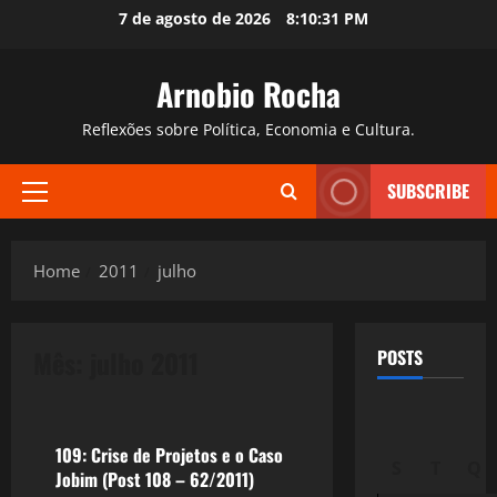
Skip
7 de agosto de 2026
8:10:32 PM
to
content
Arnobio Rocha
Reflexões sobre Política, Economia e Cultura.
SUBSCRIBE
Primary
Menu
Home
2011
julho
Mês:
julho 2011
POSTS
Política
109: Crise de Projetos e o Caso
S
T
Q
Jobim (Post 108 – 62/2011)