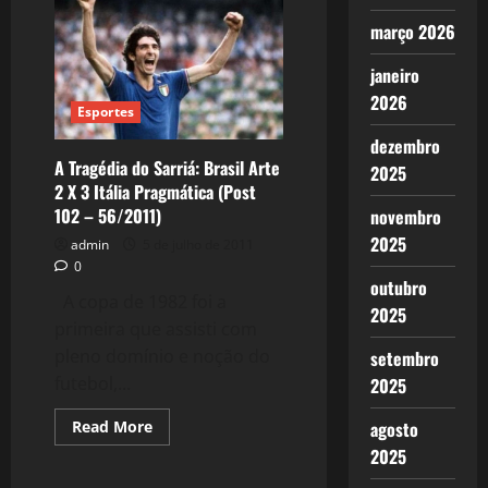
fantasma
ronda
março 2026
a
Europa:
Dissolução
janeiro
do
2026
Euro?
Esportes
(Post
103
dezembro
–
57/2011)
A Tragédia do Sarriá: Brasil Arte
2025
2 X 3 Itália Pragmática (Post
102 – 56/2011)
novembro
2025
admin
5 de julho de 2011
0
outubro
A copa de 1982 foi a
2025
primeira que assisti com
pleno domínio e noção do
setembro
futebol,...
2025
Read
agosto
Read More
more
2025
about
A
Tragédia