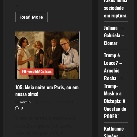
Fakes numa
e...
sociedade
em ruptura.
Read
Read More
more
about
Juliana
em
Crise
2.0:
Gabriela –
Itália
Elomar
–
um
case
Trump é
de
insucesso
Louco? –
(Post
105
Arnobio
Filmes&Músicas
–
59/2011)
Rocha
em
Trump-
105: Meia noite em Paris, ou em
Musk e a
nossa alma!
Distopia: A
admin
11 de julho de 2011
Questão do
0
PODER!
Viver olhando o retrovisor
ou achar que o passado,
Kathianne
não vivido por nós, é
Simões
em