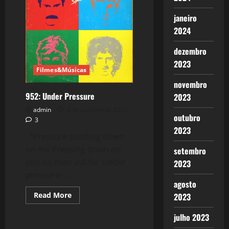
janeiro
2024
dezembro
2023
Filmes&Músicas
novembro
952: Under Pressure
2023
admin
9 de outubro de 2013
outubro
3
2023
“Pressure pushing down
on me Pressing down on
setembro
you no man ask for Under
2023
pressure –...
agosto
Read
Read More
2023
more
about
julho 2023
952:
Under