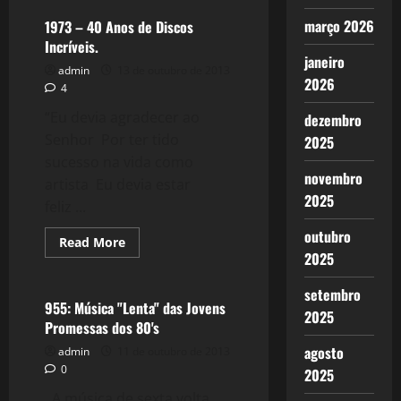
A
Hora
março 2026
1973 – 40 Anos de Discos
Mais
Incríveis.
Escura
janeiro
dos
admin
13 de outubro de 2013
EUA
2026
4
“Eu devia agradecer ao
dezembro
Senhor Por ter tido
2025
sucesso na vida como
novembro
artista Eu devia estar
2025
feliz ...
outubro
Read
Read More
more
2025
Filmes&Músicas
about
1973
–
setembro
40
955: Música "Lenta" das Jovens
2025
Anos
Promessas dos 80's
de
Discos
agosto
admin
11 de outubro de 2013
Incríveis.
0
2025
A música de sexta volta