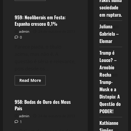
Fakes numa
Crise 2.0
about
sociedade
Oblivion
–
em ruptura.
Música
959: Neoliberais em Festa:
Rendentora
Espanha cresceu 0,1%
Juliana
em
admin
24 de outubro de 2013
Gabriela –
0
Elomar
Parece piada, o título
Trump é
acima, mas não é. A
Louco? –
questão é séria e relevante,
Arnobio
pois desde os...
Rocha
em
Read
Read More
Trump-
more
Reflexões
about
Musk e a
959:
Distopia: A
Neoliberais
em
958: Bodas de Ouro dos Meus
Questão do
Festa:
Pais
Espanha
PODER!
cresceu
admin
24 de outubro de 2013
0,1%
Kathianne
1
Simões
em