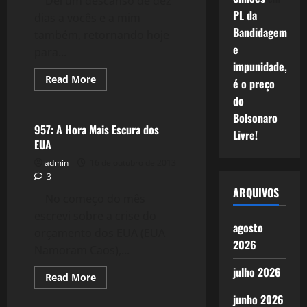
Dei um descanso de dez
PL da
dias a vocês e a mim
Bandidagem
também, retornando hoje
e
para...
impunidade,
Read
Read More
é o preço
more
Crise 2.0
about
do
958:
Bolsonaro
Bodas
de
957: A Hora Mais Escura dos
Livre!
Ouro
EUA
dos
Meus
admin
16 de outubro de 2013
Pais
3
ARQUIVOS
No começo do mês
escrevi sobre a crise do
agosto
orçamento dos EUA (EUA
2026
Namoram Caos),...
julho 2026
Read
Read More
more
Filmes&Músicas
about
junho 2026
957: