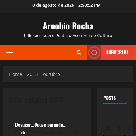
Skip
8 de agosto de 2026
2:58:53 PM
to
content
Arnobio Rocha
Reflexões sobre Política, Economia e Cultura.
SUBSCRIBE
Primary
Menu
Home
2013
outubro
Mês:
outubro 2013
POSTS
Reflexões
Devagar…Quase parando…
S
T
Q
admin
31 de outubro de 2013