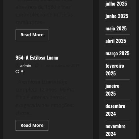
julho 2025
aos anos de 1980 e traz
uma coleção de músicas
junho 2025
românticas...
maio 2025
Read
Read More
more
abril 2025
Reflexões
about
955:
Música
março 2025
"Lenta"
954: A Estilosa Luana
das
fevereiro
Jovens
admin
11 de outubro de 2013
Promessas
5
2025
dos
80's
A estilosa Luana hoje
janeiro
completa 12 anos. Minha
2025
filha é intensa demais,
exagerada nas emoções:
dezembro
chora...
2024
Read
novembro
Read More
more
2024
about
954: