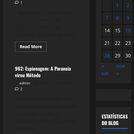
1
1
2
Agora que chegamos ao
7
8
9
dia 31, podemos no
despedir do mês de
14
15
16
Outubro, mas não apenas...
21
22
23
Read
Read More
more
Crise 2.0
about
28
29
30
Devagar…
Quase
«
nov
parando…
962: Espionagem: A Paranoia
set
»
virou Método
admin
28 de outubro de 2013
2
Assisto preocupado com
nossa baixa capacidade de
se revoltar contra a
ESTATÍSTICAS
espionagem ampla, geral e
DO BLOG
irrestrita...