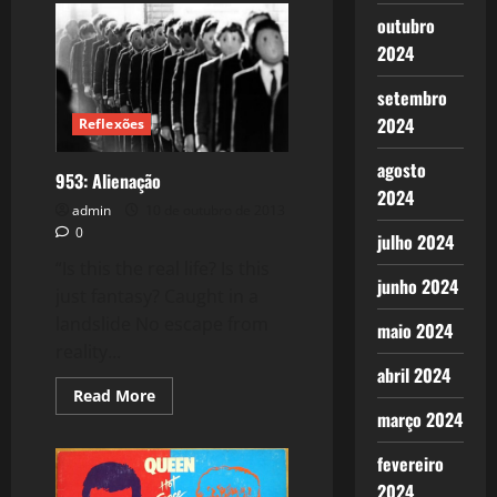
A
outubro
Estilosa
Luana
2024
setembro
2024
Reflexões
agosto
953: Alienação
2024
admin
10 de outubro de 2013
0
julho 2024
“Is this the real life? Is this
junho 2024
just fantasy? Caught in a
landslide No escape from
maio 2024
reality...
abril 2024
Read
Read More
more
março 2024
about
953:
Alienação
fevereiro
2024