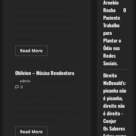
Arnobio
Agora, lá pelos 44 anos,
Rocha
em
O
nos descobrimos como
Paciente
Chato, careta, sem graça
Trabalho
ou sem qualquer charme
para
especial....
Plantar o
Ódio nas
Read
Read More
more
Redes
Filmes&Músicas
about
Sociais.
961:
Perfil:
Chato
Oblivion – Música Rendentora
Direito
e
Básico
admin
25 de outubro de 2013
McDonald’s:
Demais
0
picanha não
E num posto avançado,
é picanha,
acima da terra, Jack Harper
direito não
(Tom Cruise) observa o que
é direito -
restou do planeta...
Conjur
em
Os Sabores
Read
Read More
more