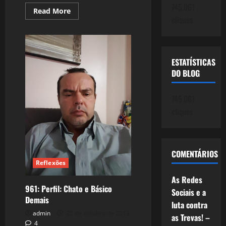
745.061
Read
Read More
more
cliques
about
962:
Espionagem:
A
Paranoia
virou
ESTATÍSTICAS
Método
DO BLOG
745.061
cliques
COMENTÁRIOS
Reflexões
As Redes
961: Perfil: Chato e Básico
Sociais e a
Demais
luta contra
admin
25 de outubro de 2013
as Trevas! –
4