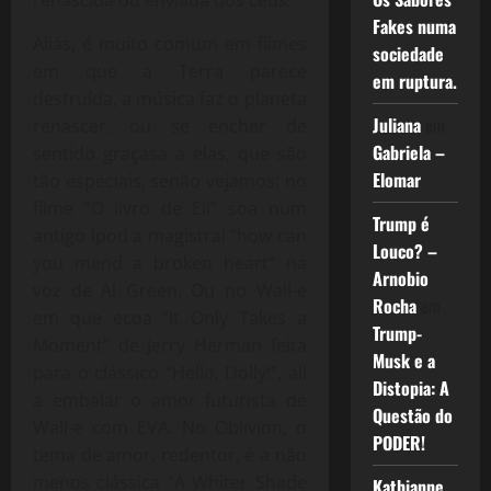
Fakes numa
Aliás, é muito comum em filmes
sociedade
em que a Terra parece
em ruptura.
destruída, a música faz o planeta
Juliana
em
renascer, ou se encher de
Gabriela –
sentido graçasa a elas, que são
Elomar
tão especiais, senão vejamos: no
filme “O livro de Eli” soa num
Trump é
antigo Ipod a magistral “how can
Louco? –
you mend a broken heart” na
Arnobio
voz de Al Green. Ou no Wall-e
Rocha
em
em que ecoa “It Only Takes a
Trump-
Moment” de Jerry Herman feita
Musk e a
para o clássico “Hello, Dolly!”, ali
Distopia: A
a embalar o amor futurista de
Questão do
Wall-e com EVA. No Oblivion, o
PODER!
tema de amor, redentor, é a não
menos clássica “A Whiter Shade
Kathianne