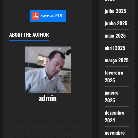
julho 2025
Save as PDF
junho 2025
ABOUT THE AUTHOR
maio 2025
abril 2025
março 2025
fevereiro
2025
janeiro
admin
2025
Administrator
dezembro
2024
Nascido em Bela Cruz (Ceará -
Brasil), moro em São Paulo (São
novembro
Paulo - Brasil) e Brasília (DF -