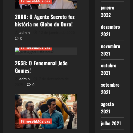
Filmes&Músicas
janeiro
2022
2666: O Agente Secreto fez
história no Globo de Ouro!
dezembro
admin
12 de janeiro de 2026
2021
0
novembro
Filmes&Músicas
2021
2658: O Fenomenal João
outubro
Gomes!
2021
admin
7 de dezembro de
setembro
2025
0
2021
agosto
2021
Filmes&Músicas
julho 2021