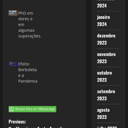
de 2025
2024
PhD em
janeiro
dores e
2024
em
algumas
dezembro
superações.
2023
18 de
novembro de
novembro
2024
2023
Efeito
Borboleta
outubro
e a
2023
Pandemia
22 de março
setembro
de 2021
2023
agosto
Share this on WhatsApp
2023
P
Previous: