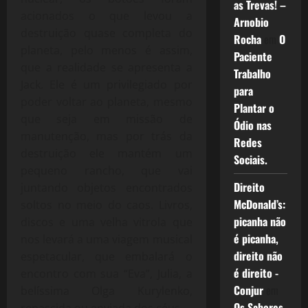
as Trevas! –
acionados o que levou a
Arnobio
destruição quase completa do
Rocha
em
O
planeta, pelo menos é assim,
Paciente
que a realidade se apresenta a
Trabalho
Jack. Ele é um privilegiado por
para
poder voltar ao planeta, mesmo
Plantar o
que seja em missão de
Ódio nas
manutenção, mas por trás da
Redes
destruição ele mantém um
Sociais.
pequeno rancho, que vai
Direito
juntando objetos encontrados
McDonald’s:
soltos no meio do caos. Livros,
picanha não
discos e uma velha vitrola que
é picanha,
nos levará a uma viagem musical
direito não
espetacular, que embalará o
é direito -
encontro com sua “Eva”, Julia, a
Conjur
em
belíssima Olga Kurylenko,
Os Sabores
renascida ou enviada dos céus.