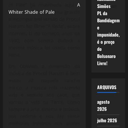
of Pale” (já resenhada aqui
A
Simões
em
Whiter Shade of Pale
) na grande
PL da
e incomparável versão de Procol
Bandidagem
Harum. No filme “A Rede”, sobre
e
internet, lá do começo, anos de
impunidade,
1990, com Sandra Bullock a
é o preço
mesma música foi usada como
do
tema.
Bolsonaro
Livre!
Em Oblivion a dimensão da
música de Procol Harum é bem
maior. Ali, naquele rancho
ARQUIVOS
mítico, a música rola trazendo
vida e sentido aos caos, que
agosto
varreu a vida da Terra. Como
2026
sempre a arte, cinema e música,
nos redime e nos faz sentir
julho 2026
melhores mesmos nos piores