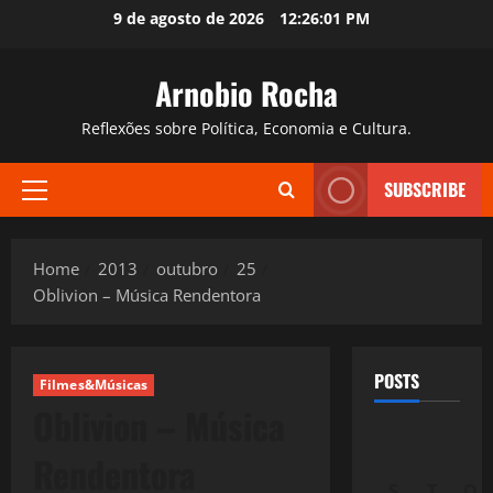
Skip
9 de agosto de 2026
12:26:03 PM
to
content
Arnobio Rocha
Reflexões sobre Política, Economia e Cultura.
SUBSCRIBE
Primary
Menu
Home
2013
outubro
25
Oblivion – Música Rendentora
POSTS
Filmes&Músicas
Oblivion – Música
Rendentora
S
T
Q