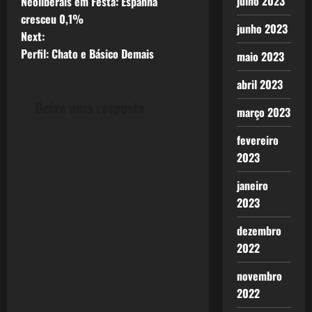
julho 2023
Neoliberais em Festa: Espanha
o
cresceu 0,1%
junho 2023
Next:
s
Perfil: Chato e Básico Demais
maio 2023
t
abril 2023
n
Deixe uma resposta
março 2023
a
fevereiro
v
2023
janeiro
i
2023
g
dezembro
a
2022
t
novembro
2022
i