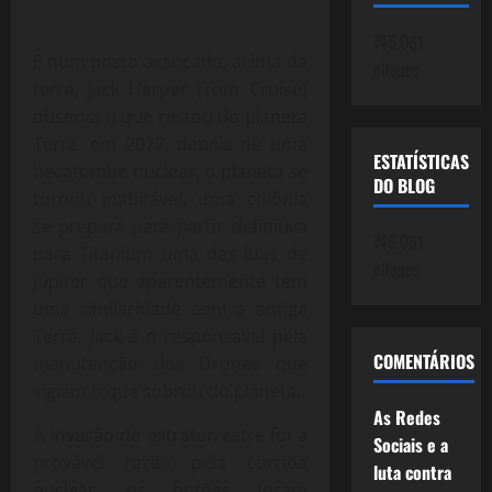
745.061
E num posto avançado, acima da
cliques
terra, Jack Harper (Tom Cruise)
observa o que restou do planeta
Terra, em 2077, depois de uma
ESTATÍSTICAS
hecatombe nuclear, o planeta se
DO BLOG
tornou inabitável, uma colônia
se prepara para partir definitiva
745.061
para Titanium uma das luas de
cliques
Júpiter que aparentemente tem
uma similaridade com a antiga
Terra. Jack é o responsável pela
COMENTÁRIOS
manutenção dos Drones que
vigiam o que sobrou do planeta.
As Redes
A invasão de extraterrestre foi a
Sociais e a
provável razão pela corrida
luta contra
nuclear, os botões foram