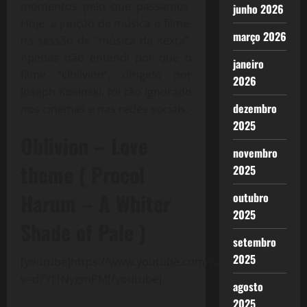
momentos pelo que passamos.
junho 2026
Hoje, a junção de música e filme,
março 2026
na sessão de “música da sexta”.
Apenas não entendi por que o
janeiro
filme “Oblivion”, dirigido por
2026
Joseph Kosinski, foi tão ignorado
dezembro
nos cinemas e nas redes sociais.
2025
Oblivion – Love
novembro
theme ( Procol
2025
Harum – A Whiter
outubro
2025
Shade of Pale )
setembro
2025
[youtube]https://www.youtube.com/watch?
v=d7Yf1NygmPM[/youtube]
agosto
2025