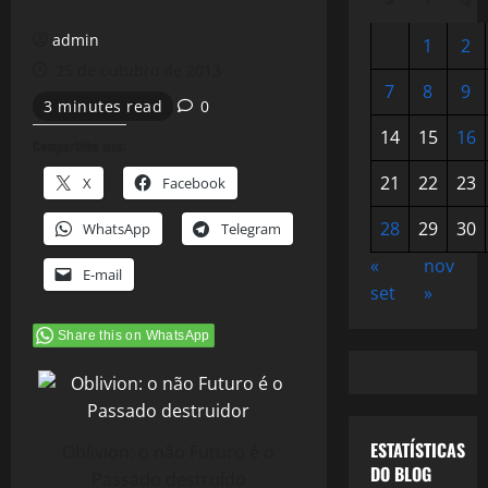
admin
1
2
25 de outubro de 2013
7
8
9
3 minutes read
0
14
15
16
Compartilhe isso:
21
22
23
X
Facebook
28
29
30
WhatsApp
Telegram
«
nov
E-mail
set
»
Share this on WhatsApp
ESTATÍSTICAS
Oblivion: o não Futuro é o
DO BLOG
Passado destruído