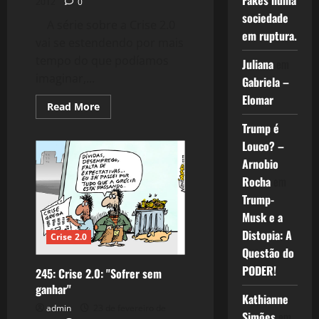
Fakes numa
2012
0
sociedade
A série sobre a Crise 2.0
em ruptura.
vai se estendendo por mais
tempo do que podíamos
Juliana
em
imaginar,...
Gabriela –
Elomar
Read
Read More
more
about
Trump é
246:
Louco? –
Crise
2.0:
Arnobio
Perspectivas
da
Rocha
em
Europa
Trump-
Musk e a
Distopia: A
Crise 2.0
Questão do
PODER!
245: Crise 2.0: "Sofrer sem
ganhar"
Kathianne
admin
23 de fevereiro de
Simões
em