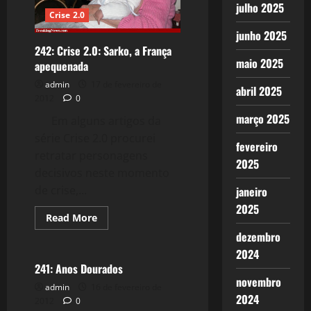
julho 2025
Crise 2.0
junho 2025
242: Crise 2.0: Sarko, a França
maio 2025
apequenada
admin
17 de fevereiro de
abril 2025
2012
0
março 2025
Em alguns artigos da
série Crise 2.0 procurei
fevereiro
retratar personagens
2025
decisivos neste momento
de crise,...
janeiro
2025
Read
Read More
more
Reflexões
dezembro
about
242:
2024
Crise
2.0:
241: Anos Dourados
Sarko,
novembro
a
admin
16 de fevereiro de
França
2024
2012
0
apequenada