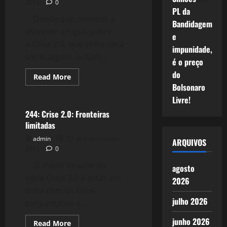
2012
0
PL da
Desde que comecei a
Bandidagem
escrever artigos sobre
e
a Crise 2.0, que virou uma
impunidade,
série, alguns acham...
é o preço
do
Read
Read More
more
Bolsonaro
Crise 2.0
about
245:
Livre!
Crise
2.0:
244: Crise 2.0: Fronteiras
"Sofrer
limitadas
sem
ganhar"
admin
23 de fevereiro de
ARQUIVOS
2012
0
O maior desafio da
agosto
série Crise 2.0 é estar em
2026
linha com os fatos
julho 2026
conjunturais e...
junho 2026
Read
Read More