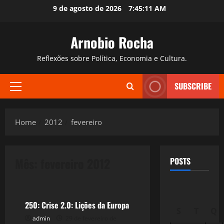
Skip
9 de agosto de 2026
7:45:12 AM
to
content
Arnobio Rocha
Reflexões sobre Política, Economia e Cultura.
SUBSCRIBE
Primary
Menu
Home
2012
fevereiro
Mês:
fevereiro 2012
POSTS
Crise 2.0
250: Crise 2.0: Lições da Europa
S
T
Q
admin
29 de fevereiro de