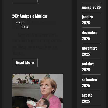
more
Filmes&Músicas
about
março 2026
244:
Crise
2.0:
243: Amigos e Músicas
janeiro
Fronteiras
limitadas
2026
admin
20 de fevereiro de
2012
0
dezembro
Segunda de carnaval,
2025
sem nada para fazer, volto
ao blog para registrar as
novembro
boas...
2025
Read
Read More
outubro
more
2025
about
243:
Amigos
setembro
e
Músicas
2025
agosto
2025