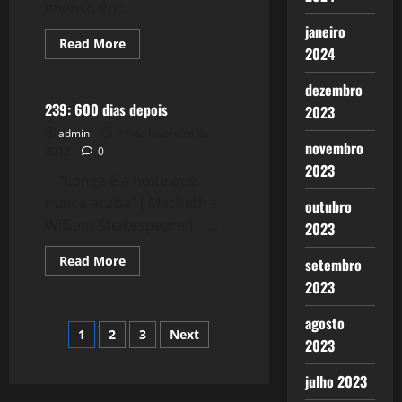
imenso Por...
janeiro
Read
Read More
2024
more
Reflexões
about
240:
dezembro
Crise
2.0:
239: 600 dias depois
2023
O
massacre
admin
14 de fevereiro de
do
novembro
2012
0
povo
grego
2023
“Longa é a noite que
nunca acaba” ( Macbeth –
outubro
William Shakespeare ) ...
2023
Read
Read More
setembro
more
about
2023
239:
600
agosto
dias
Paginação
1
2
3
Next
depois
2023
de
julho 2023