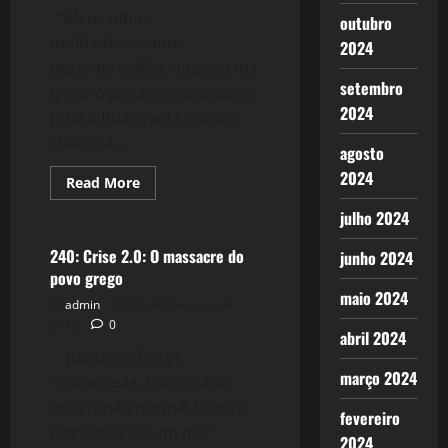
“Meus olhos
outubro
molhadosInsanos,
2024
dezembrosMas quando me
setembro
lembroSão anos dourados”
2024
(Chico Buarque) É duro e
chato se...
agosto
2024
Read
Read More
more
Crise 2.0
about
julho 2024
241:
Anos
Dourados
240: Crise 2.0: O massacre do
junho 2024
povo grego
maio 2024
admin
15 de fevereiro de
2012
0
abril 2024
(Gustave Doré)
março 2024
“Cometeste, Eva, insana,
um crime enorme; Contra
fevereiro
ti provocaste um mal
2024