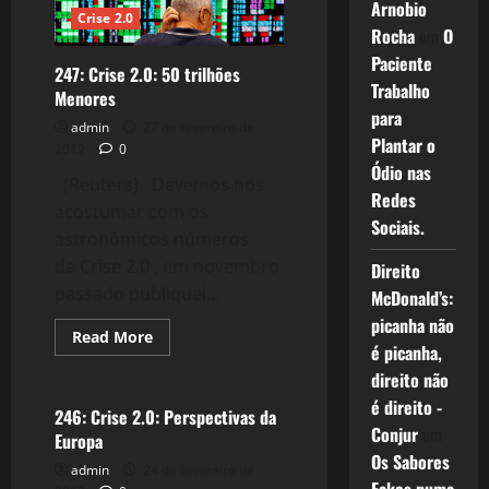
Arnobio
Crise 2.0
Rocha
em
O
Paciente
247: Crise 2.0: 50 trilhões
Trabalho
Menores
para
admin
27 de fevereiro de
Plantar o
2012
0
Ódio nas
(Reuters) Devemos nos
Redes
acostumar com os
Sociais.
astronômicos números
da Crise 2.0 , em novembro
Direito
passado publiquei...
McDonald’s:
picanha não
Read
Read More
é picanha,
more
Crise 2.0
about
direito não
247:
Crise
é direito -
2.0:
246: Crise 2.0: Perspectivas da
50
Conjur
em
Europa
trilhões
Menores
Os Sabores
admin
24 de fevereiro de