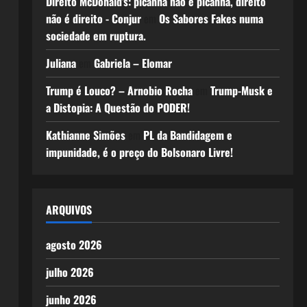
Direito McDonald’s: picanha não é picanha, direito
não é direito - Conjur
em
Os Sabores Fakes numa
sociedade em ruptura.
Juliana
em
Gabriela – Elomar
Trump é Louco? – Arnobio Rocha
em
Trump-Musk e
a Distopia: A Questão do PODER!
Kathianne Simões
em
PL da Bandidagem e
impunidade, é o preço do Bolsonaro Livre!
ARQUIVOS
agosto 2026
julho 2026
junho 2026