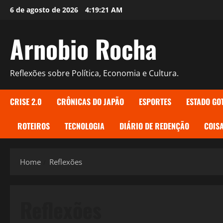
Skip
6 de agosto de 2026
4:19:22 AM
to
content
Arnobio Rocha
Reflexões sobre Política, Economia e Cultura.
CRISE 2.0
CRÔNICAS DO JAPÃO
ESPORTES
ESTADO GO
ROTEIROS
TECNOLOGIA
DIÁRIO DE REDENÇÃO
COISA
Home
Reflexões
Reflexões