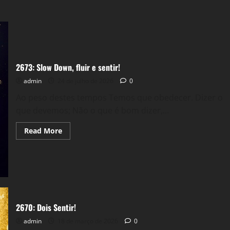
2673: Slow Down, fluir e sentir!
admin
24 de julho de 2026
0
Ao peso destes tempos Temos que obedecer. Dizer o
que devemos; Não o que é bom dizer,...
Read
Read More
more
about
2673:
Slow
Down,
fluir
e
sentir!
2670: Dois Sentir!
admin
18 de março de 2026
0