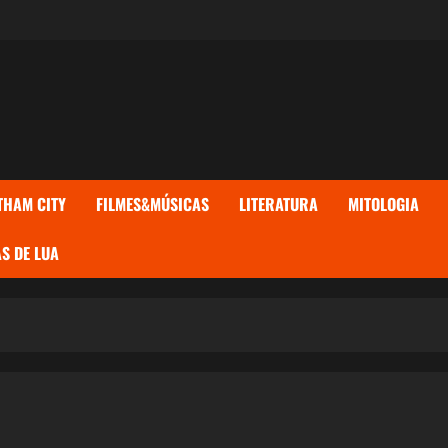
THAM CITY
FILMES&MÚSICAS
LITERATURA
MITOLOGIA
S DE LUA