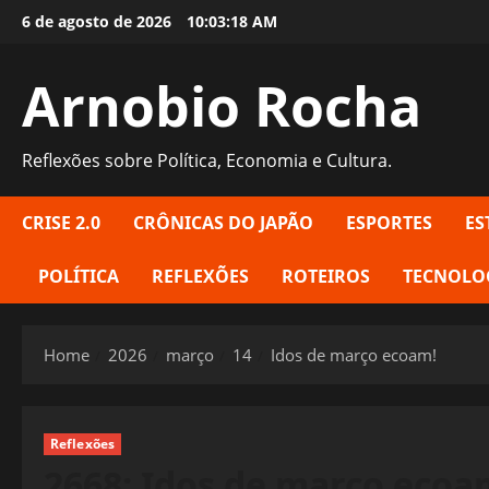
Skip
6 de agosto de 2026
10:03:19 AM
to
content
Arnobio Rocha
Reflexões sobre Política, Economia e Cultura.
CRISE 2.0
CRÔNICAS DO JAPÃO
ESPORTES
ES
POLÍTICA
REFLEXÕES
ROTEIROS
TECNOLO
Home
2026
março
14
Idos de março ecoam!
Reflexões
2668: Idos de março ecoa