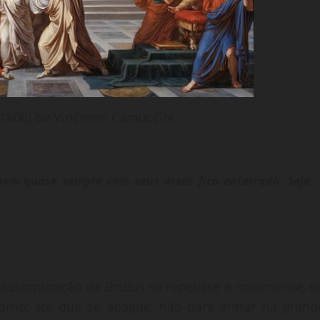
 (1806) de Vincenzo Camuccini
bem quase sempre com seus ossos fica enterrado. Seja
assombração de Brutus se repetisse e novamente, o
orno, até que se apague, não para entrar na grand