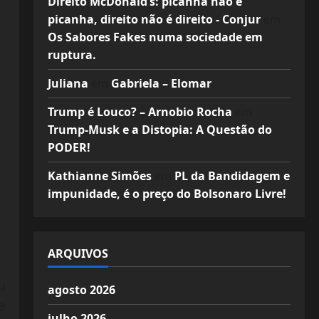
Direito McDonald’s: picanha não é
picanha, direito não é direito - Conjur
em
Os Sabores Fakes numa sociedade em
ruptura.
Juliana
em
Gabriela – Elomar
Trump é Louco? – Arnobio Rocha
em
Trump-Musk e a Distopia: A Questão do
PODER!
Kathianne Simões
em
PL da Bandidagem e
impunidade, é o preço do Bolsonaro Livre!
ARQUIVOS
u
agosto 2026
e
julho 2026