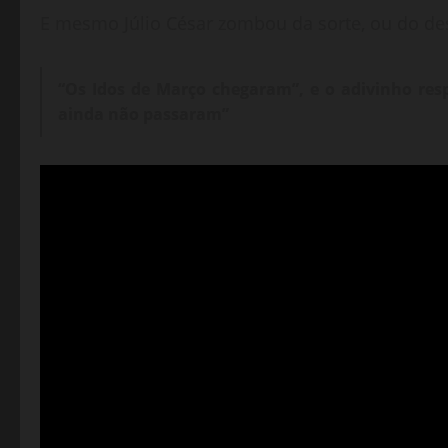
E mesmo Júlio César zombou da sorte, ou do des
“Os Idos de Março chegaram”, e o adivinho res
ainda não passaram”