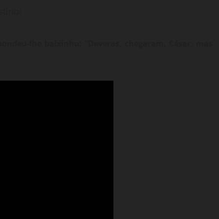
tino:
pondeu-lhe baixinho: “Deveras, chegaram, César, mas