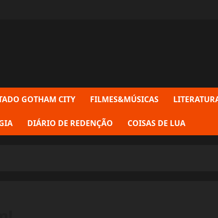
TADO GOTHAM CITY
FILMES&MÚSICAS
LITERATUR
GIA
DIÁRIO DE REDENÇÃO
COISAS DE LUA
m!