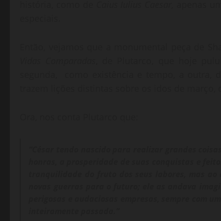
história, como de
Caius Iulius Caesar,
apenas um 
especiais.
Então, vejamos que a monumental peça de Sh
Vidas Comparadas
, de Plutarco, que hoje pu
segunda, como existência e tempo, a outra, 
trazem lições distintas sobre os idos de março,
Ora, nos conta Plutarco que:
“César tendo nascido para realizar grandes coisa
honras, a prosperidade de suas conquistas e feit
tranquilidade do fruto dos seus labores, mas a
novas guerras para o futuro; ele as andava ima
perigosas e audaciosas empresas, sempre com um d
inteiramente passada.”