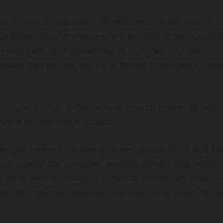
mo heróis, aqueles intermediários entre nós e o
s feitos, eles acontecem como inspiração ou com
s assalta em vãos devaneios de que mesmo sabendo 
nossas
moiras
nos esculpiu, fomos fiados para noss
lo que fomos talhados que nos definem, às veze
vel e do que nos é próprio.
m que mesmo para os grandes, a vida física tem se
 si, ainda que avisados, o presente não lhes basta, 
s anos depois, e segue, para nós outros um pequen
rdinário, quando descobrimos que há grandes feitos