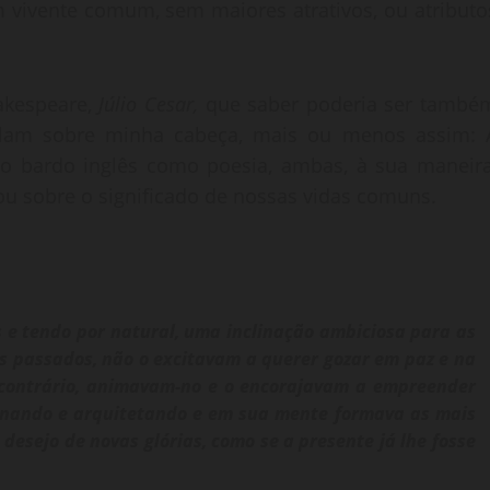
vivente comum, sem maiores atrativos, ou atributo
akespeare,
Júlio Cesar,
que saber poderia ser també
lulam sobre minha cabeça, mais ou menos assim: 
do bardo inglês como poesia, ambas, à sua maneira
 ou sobre o significado de nossas vidas comuns.
s e tendo por natural, uma inclinação ambiciosa para as
os passados, não o excitavam a querer gozar em paz e na
o contrário, animavam-no e o encorajavam a empreender
ginando e arquitetando e em sua mente formava as mais
esejo de novas glórias, como se a presente já lhe fosse