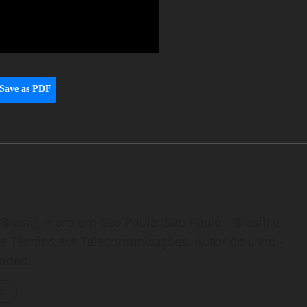
Save as PDF
Brasil), moro em São Paulo (São Paulo - Brasil) e
o e Técnico em Telecomunicações. Autor do Livro -
oaded.
s