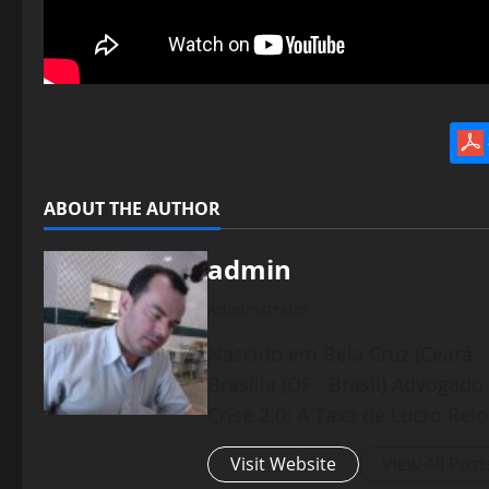
ABOUT THE AUTHOR
admin
Administrator
Nascido em Bela Cruz (Ceará - 
Brasília (DF - Brasil) Advogad
Crise 2.0: A Taxa de Lucro Rel
Visit Website
View All Post