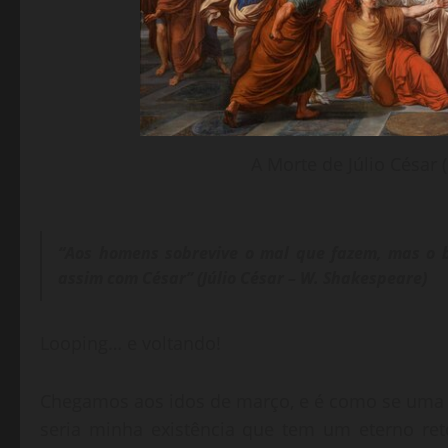
A Morte de Júlio César
“Aos homens sobrevive o mal que fazem, mas o 
assim com César” (Júlio César – W. Shakespeare)
Looping… e voltando!
Chegamos aos idos de março, e é como se uma 
seria minha existência que tem um eterno ret