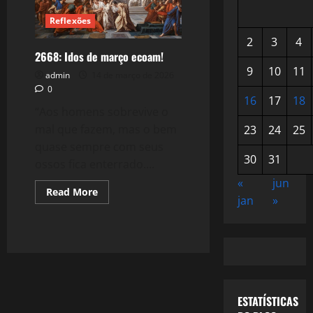
Reflexões
2
3
4
2668: Idos de março ecoam!
9
10
11
admin
14 de março de 2026
0
16
17
18
“Aos homens sobrevive o
mal que fazem, mas o bem
23
24
25
quase sempre com seus
30
31
ossos fica enterrado....
«
jun
Read
Read More
jan
»
more
about
2668:
Idos
de
março
ecoam!
ESTATÍSTICAS