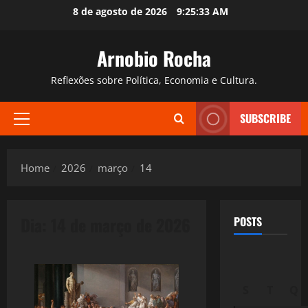
Skip
8 de agosto de 2026
9:25:34 AM
to
content
Arnobio Rocha
Reflexões sobre Política, Economia e Cultura.
SUBSCRIBE
Primary
Menu
Home
2026
março
14
Dia:
14 de março de 2026
POSTS
S
T
Q