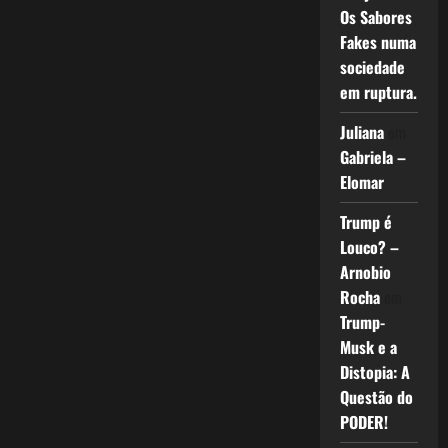
Os Sabores
Fakes numa
sociedade
em ruptura.
Juliana
em
Gabriela –
Elomar
Trump é
Louco? –
Arnobio
Rocha
em
Trump-
Musk e a
Distopia: A
Questão do
PODER!