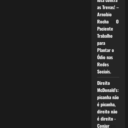
luta contra
as Trevas! –
Arnobio
Rocha
em
O
Paciente
Trabalho
para
Plantar o
Ódio nas
Redes
Sociais.
Direito
McDonald’s:
picanha não
é picanha,
direito não
é direito -
Conjur
em