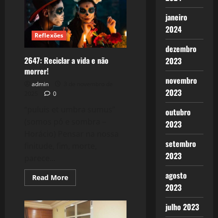
e
todos
aqueles
janeiro
mineiros
2024
que
Milton
Reflexões
Nascimento
dezembro
(carioca)
nos
2647: Reciclar a vida e não
2023
deu!
morrer!
novembro
admin
3 de novembro de
2023
2025
0
“puluis et umbra sumus”
outubro
(somos pó e sombra –
2023
Horácio) Pensar na nossa
setembro
finitude, fim, morte,
2023
parece...
agosto
Read
Read More
more
2023
about
2647:
Reciclar
julho 2023
a
vida