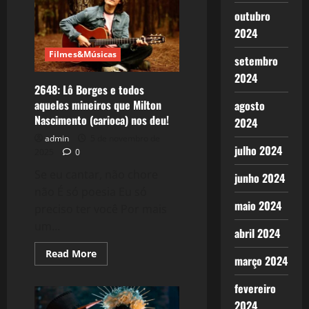
seus
significados.
outubro
O
Ego,
2024
agradeço
a
Filmes&Músicas
IA!
setembro
2024
2648: Lô Borges e todos
aqueles mineiros que Milton
agosto
Nascimento (carioca) nos deu!
2024
admin
5 de novembro de
julho 2024
2025
0
Se eu cantar, não chore
junho 2024
não É só poesia Eu só
maio 2024
preciso ter você Por mais
um...
abril 2024
Read
Read More
março 2024
more
about
2648:
fevereiro
Lô
Borges
2024