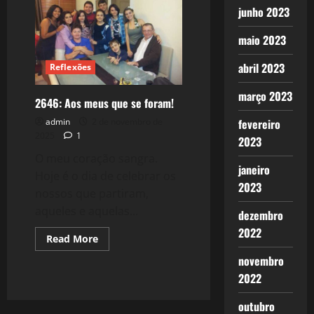
e
junho 2023
não
morrer!
maio 2023
abril 2023
Reflexões
março 2023
2646: Aos meus que se foram!
admin
2 de novembro de
fevereiro
2025
1
2023
O meu coração sangra.
janeiro
Hoje é o dia de celebrar os
2023
nossos que partiram,
aqueles e aquelas...
dezembro
2022
Read
Read More
more
about
novembro
2646:
2022
Aos
meus
que
outubro
se