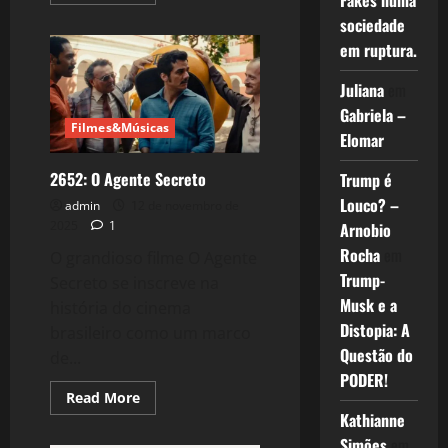
Fakes numa
more
about
sociedade
Geração
Z
em ruptura.
–
Mais
um
Juliana
em
movimento
Gabriela –
contra
a
Filmes&Músicas
Elomar
Democracia
–
Produto
2652: O Agente Secreto
Trump é
das
Big
Louco? –
admin
12 de novembro de
Techs
(EUA)?
2025
1
Arnobio
Rocha
em
O grandioso filme O Agente
Trump-
Secreto se inscreve na
Musk e a
história do cinema
Distopia: A
brasileiro como um marco
Questão do
de...
PODER!
Read
Read More
more
Kathianne
about
2652:
Simões
em