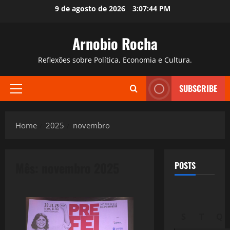
Skip
9 de agosto de 2026
3:07:45 PM
to
content
Arnobio Rocha
Reflexões sobre Política, Economia e Cultura.
SUBSCRIBE
Primary
Menu
Home
2025
novembro
Mês:
novembro 2025
POSTS
S
T
Q