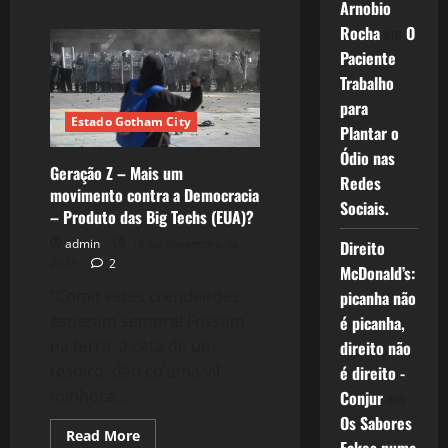
Arnobio
about
2654:
Rocha
em
O
Os
Sete
Paciente
anos
mais
Trabalho
rápidos
para
e
lentos
Estado Gotham City
Plantar o
da
minha
Ódio nas
vida,
Geração Z – Mais um
sem
Redes
Letícia!
movimento contra a Democracia
Sociais.
– Produto das Big Techs (EUA)?
admin
16 de novembro de
Direito
2025
2
McDonald’s:
“Como estes crendeirões
picanha não
esperam sempre! Fossam
é picanha,
na terra, à cata de um
direito não
tesoiro, dão co’uma vil
é direito -
minhoca,...
Conjur
em
Os Sabores
Read
Read More