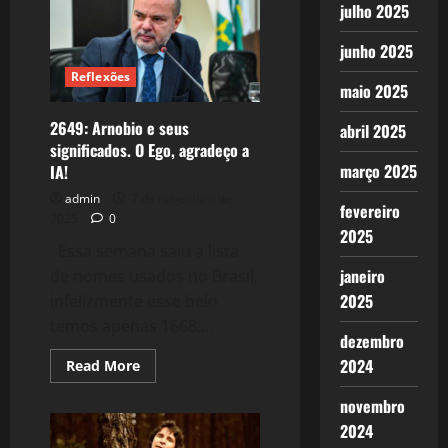
julho 2025
junho 2025
Reflexões
maio 2025
2649: Arnobio e seus
abril 2025
significados. O Ego, agradeço a
março 2025
IA!
admin
7 de novembro de
fevereiro
2025
0
2025
Essa semana saiu a lista
janeiro
de nomes usados no Brasil,
2025
infelizmente esse belo
temos apenas 1668,...
dezembro
2024
Read
Read More
more
about
novembro
2649:
Arnobio
2024
e