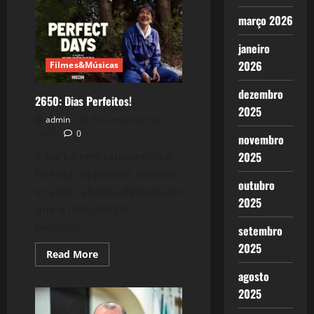
Apesar
de
março 2026
tudo,
siga
em
janeiro
frente,
2026
contra
Filmes&Músicas
tudo
e
dezembro
contra
2650: Dias Perfeitos!
todos!
2025
admin
9 de novembro de
2025
0
novembro
A barba embranquecida e
2025
hirsuta, os poucos cabelos
outubro
e raros cabelos, denunciam
2025
que o meu tempo
passou,...
setembro
2025
Read
Read More
more
about
agosto
2650:
2025
Dias
Perfeitos!