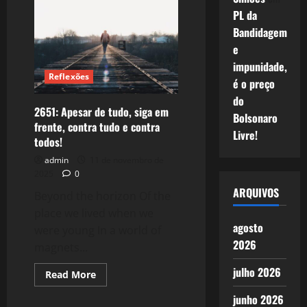
O
Agente
PL da
Secreto
Bandidagem
e
impunidade,
Reflexões
é o preço
do
2651: Apesar de tudo, siga em
Bolsonaro
frente, contra tudo e contra
Livre!
todos!
admin
11 de novembro de
2025
0
ARQUIVOS
Beyond the horizon Of the
place we lived when we
agosto
were young In a world of
2026
magnets...
julho 2026
Read
Read More
more
about
junho 2026
2651: