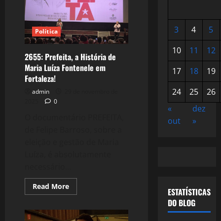
3
4
5
Política
10
11
12
2655: Prefeita, a História de
Maria Luíza Fontenele em
17
18
19
Fortaleza!
24
25
26
admin
29 de novembro de
2025
0
«
dez
O documentário PREFEITA,
out
»
de Felipe Barroso, sobre a
eleição e gestão de Maria
Luíza, é absolutamente
necessário...
Read
Read More
ESTATÍSTICAS
more
about
DO BLOG
2655:
Prefeita,
a