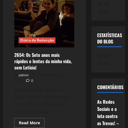
745.061
História
de
cliques
Maria
Luíza
Fontenele
em
Fortaleza!
ESTATÍSTICAS
Diário de Redenção
DO BLOG
2654: Os Sete anos mais
745.061
rápidos e lentos da minha vida,
cliques
sem Letícia!
admin
18 de novembro de
2025
0
COMENTÁRIOS
Minha Letícia, que coisa
foda você ter ido embora
As Redes
tão cedo! Que bom que
Sociais e a
você foi intensa...
luta contra
as Trevas! –
Read
Read More
more