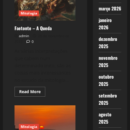
março 2026
Mitologia
janeiro
2026
Faetonte – A Queda
admin
26 de novembro de
dezembro
2012
0
2025
As várias interpretações
novembro
que cabem num
2025
determinado mito, são as
coisas mais interessantes
outubro
no estudo da mitologia...
2025
Read
Read More
setembro
more
about
2025
Faetonte
–
A
agosto
Queda
2025
Mitologia