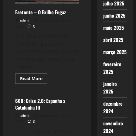
julho 2025
Faetonte – O Brilho Fugaz
junho 2025
admin
26 de novembro de
2012
0
maio 2025
“Hic situs est Phaethon,
abril 2025
currus auriga paterni
Quem si non tenuit, magnis
março 2025
tamen excidit ausis” (Aqui
fevereiro
repousa...
2025
Read
Read More
more
janeiro
Crise 2.0
about
2025
Faetonte
–
O
660: Crise 2.0: Espanha x
dezembro
Brilho
Catalunha III
Fugaz
2024
admin
26 de novembro de
2012
0
novembro
2024
Contados os votos da