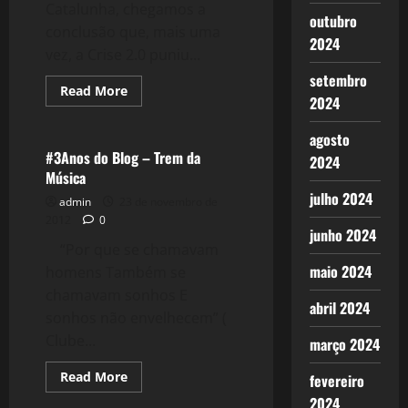
Catalunha, chegamos a
outubro
conclusão que, mais uma
2024
vez, a Crise 2.0 puniu...
setembro
Filmes&Músicas
Read
Read More
2024
more
Tecnologia
about
660:
agosto
Crise
2.0:
#3Anos do Blog – Trem da
2024
Espanha
Música
x
Catalunha
julho 2024
admin
23 de novembro de
III
2012
0
junho 2024
“Por que se chamavam
maio 2024
homens Também se
chamavam sonhos E
abril 2024
sonhos não envelhecem” (
Clube...
março 2024
Read
Read More
fevereiro
more
Tecnologia
2024
about