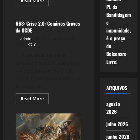
Read
Read More
more
PL da
Crise 2.0
about
664:
Bandidagem
Crise
e
2.0:
663: Crise 2.0: Cenários Graves
Brasil
da OCDE
impunidade,
Está
Em
é o preço
admin
27 de novembro de
Crise?
2012
0
do
Bolsonaro
Hoje, aqui, na série
Livre!
sobre a Crise 2.0, traremos
a apresentação da OCDE
sobre economia mundial, o
balanço de...
ARQUIVOS
Read
Read More
more
agosto
about
2026
663:
Crise
2.0:
julho 2026
Cenários
Graves
da
junho 2026
OCDE