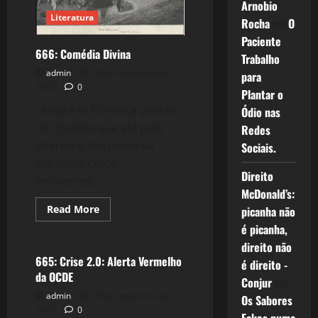
Arnobio
Literatura
Rocha
em
O
Paciente
666: Comédia Divina
Trabalho
admin
28 de novembro de
para
2012
0
Plantar o
“Alegra-te Florença pois és
Ódio nas
tão grande que até pelo
Redes
Inferno o teu nome se
Sociais.
expande! Cinco
Direito
eminentes...
McDonald’s:
Read
Read More
picanha não
more
Crise 2.0
é picanha,
about
666:
direito não
Comédia
Divina
665: Crise 2.0: Alerta Vermelho
é direito -
da OCDE
Conjur
em
admin
28 de novembro de
Os Sabores
2012
0