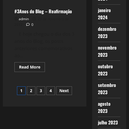
#3Anos
do
janeiro
Blog
#3Anos do Blog – Reafirmação
–
2024
Trem
admin
23 de novembro de
da
2012
0
Música
dezembro
E hoje chegou o dia dos 3
2023
anos do Blog, os posts
novembro
anteriores comemorativos
2023
ao...
outubro
Read
Read More
more
2023
about
#3Anos
do
setembro
Blog
Paginação
1
2
3
4
Next
–
2023
Reafirmação
de
agosto
2023
posts
julho 2023