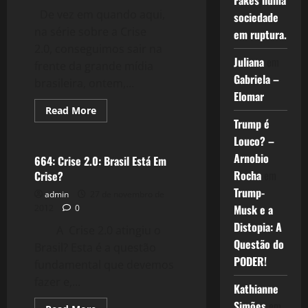
Fakes numa
De vez em quando aqui,
sociedade
na série sobre a Crise
em ruptura.
2.0, conseguimos sair na
Juliana
em
frente da grande mídia
Gabriela –
brasileira, ontem,...
Elomar
Read
Read More
more
Trump é
Crise 2.0
about
665:
Louco? –
Crise
Arnobio
2.0:
664: Crise 2.0: Brasil Está Em
Alerta
Rocha
em
Crise?
Vermelho
da
Trump-
admin
27 de novembro de
OCDE
Musk e a
2012
0
Distopia: A
A Crise 2.0 atingiu o
Questão do
Brasil? Esta é a questão
PODER!
fundamental que devemos
fazer e,...
Kathianne
Simões
em