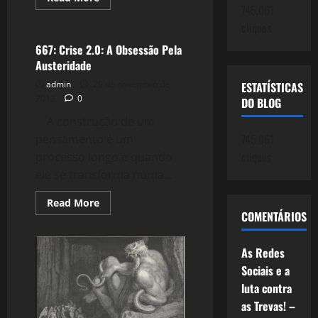
more
745.061
Crise 2.0
about
cliques
668:
Resenha
de
667: Crise 2.0: A Obsessão Pela
Novembro
Austeridade
2012
admin
29 de novembro de
ESTATÍSTICAS
2012
0
DO BLOG
A construção de um
745.061
pensamento é um
cliques
processo longo e quando
ele se transforma numa...
Read
Read More
more
COMENTÁRIOS
about
667:
Crise
As Redes
2.0:
A
Sociais e a
Obsessão
Pela
luta contra
Austeridade
as Trevas! –