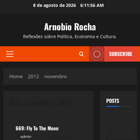
Skip
8 de agosto de 2026
6:11:57 AM
to
content
Arnobio Rocha
Reflexões sobre Política, Economia e Cultura.
SUBSCRIBE
Primary
Menu
Home
2012
novembro
Mês:
novembro 2012
POSTS
Filmes&Músicas
669: Fly To The Moon
S
T
Q
admin
30 de novembro de