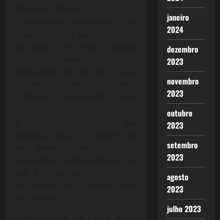
gelo até o pescoço;
janeiro
Ptoloméia (de Ptolomeu, que
2024
convida Simão e seus filhos para
um jantar e os mata) – traidor
dezembro
dos Hóspedes – corpo
2023
mergulhado no gelo até o rosto,
novembro
quando choram as lágrimas
2023
congelam provocando mais
dores;
outubro
Judeca (de Judas, que
2023
entregou Jesus) -traidores de
setembro
seus líderes e mestres – corpo
2023
mergulhado completamente no
gelo e são acossados por lúcifer
agosto
que agita a água, causando mais
2023
sofrimento;
julho 2023
Transportados para hoje, quem