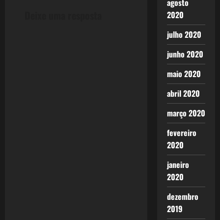
agosto
n
Deixe uma resposta
2020
a
julho 2020
v
junho 2020
i
maio 2020
g
abril 2020
a
março 2020
fevereiro
t
2020
i
janeiro
o
2020
n
dezembro
2019