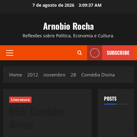
Skip
7 de agosto de 2026
3:09:38 AM
to
content
Arnobio Rocha
Reflexões sobre Política, Economia e Cultura.
SUBSCRIBE
Primary
Menu
Home
2012
novembro
28
Comédia Divina
POSTS
Literatura
666: Comédia
Divina
S
T
Q