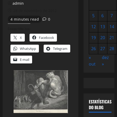
admin
28 de novembro de 2012
5
6
7
4 minutes read
0
12
13
14
Compartilhe isso:
19
20
21
X
Facebook
26
27
28
WhatsApp
Telegram
«
dez
E-mail
out
»
ESTATÍSTICAS
DO BLOG