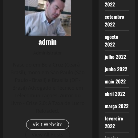
2022
setembro
2022
agosto
admin
2022
Administrator
julho 2022
Nascido em Bela Cruz (Ceará -
junho 2022
Brasil), moro em São Paulo (São
Paulo - Brasil) e Brasília (DF -
maio 2022
Brasil) Advogado e Técnico em
abril 2022
Telecomunicações. Autor do
Livro - Crise 2.0: A Taxa de Lucro
março 2022
Reloaded.
fevereiro
Visit Website
2022
View All Posts