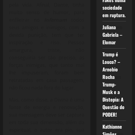
Fakes numa
pela vida. Afinal, Dante, tinha
sociedade
muito senso de humor, para
em ruptura.
enfileirar no
Infernum
todos
Juliana
em
seus amigos e inimigos, com a
Gabriela –
devida punição, tem que ter
Elomar
inspiração e riso. Pessoa
amargura, triste, não
Trump é
conseguiria ser tão preciso, as
Louco? –
forças inimigas, que tanto mal
Arnobio
lhe impuseram, foram bem
Rocha
em
retratadas em casa passagem,
Trump-
não ficou nada fora do lugar.
Musk e a
Distopia: A
Mas, como disse, a Divina é uma
Questão do
fonte de energia e renovação,
PODER!
sua mensagem deve ser captura
em toda sua dimensão, além da
Kathianne
espiritual, o autor era pio, sua
Simões
em