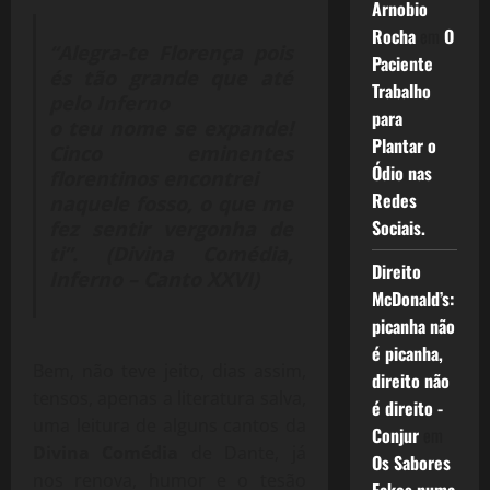
Arnobio
Rocha
em
O
“Alegra-te Florença pois
Paciente
és tão grande que até
Trabalho
pelo Inferno
para
o teu nome se expande!
Plantar o
Cinco eminentes
Ódio nas
florentinos encontrei
Redes
naquele fosso, o que me
Sociais.
fez sentir vergonha de
ti”. (Divina Comédia,
Direito
Inferno – Canto XXVI)
McDonald’s:
picanha não
é picanha,
Bem, não teve jeito, dias assim,
direito não
tensos, apenas a literatura salva,
é direito -
uma leitura de alguns cantos da
Conjur
em
Divina Comédia
de Dante, já
Os Sabores
nos renova, humor e o tesão