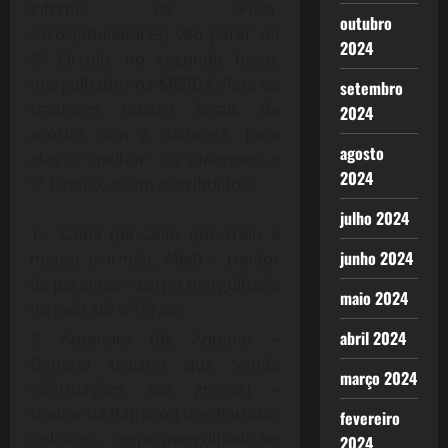
Inferno. Os Puxa-
outubro
sacos(aduladores) vão parar no
2024
8º Circulo, no segundo fosso,
mergulhados na MERDA. Para os
setembro
traidores quatro locais de
2024
acordo com a natureza, para
agosto
eles o “melhor” do
infernum
: o
2024
9º Círculo, assim distribuídos:
julho 2024
Caína (de Caim que traiu e
junho 2024
matou o irmão, Abel) – traidor
de parentes – corpo mergulhado
maio 2024
no gelo até o Tórax;
abril 2024
Antenora (de Antenor –
General troiano que vende
março 2024
informações aos gregos) –
traidor da Pátria ou dos Partidos
fevereiro
Políticos – corpo mergulhado no
2024