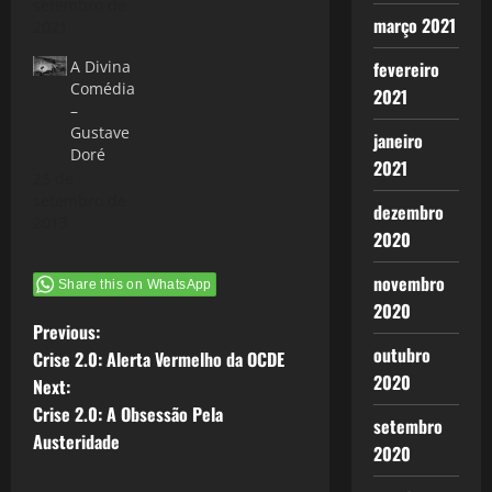
setembro de
março 2021
2021
A Divina
fevereiro
Comédia
2021
–
Gustave
janeiro
Doré
2021
25 de
setembro de
dezembro
2013
2020
novembro
Share this on WhatsApp
2020
P
Previous:
outubro
Crise 2.0: Alerta Vermelho da OCDE
o
2020
Next:
Crise 2.0: A Obsessão Pela
s
setembro
Austeridade
2020
t