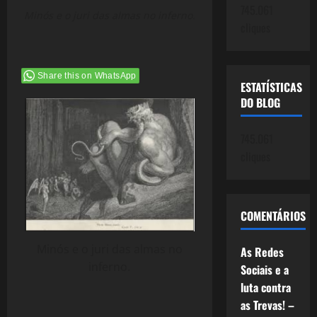
745.061
Minós e o juri das almas no inferno.
cliques
Share this on WhatsApp
ESTATÍSTICAS
DO BLOG
745.061
cliques
COMENTÁRIOS
Minós e o juri das almas no
As Redes
inferno.
Sociais e a
luta contra
as Trevas! –