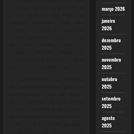
círculos , sendo o primeiro o
março 2026
Limbo, local em que estão os
janeiro
“pagãos virtuosos”, pois não
2026
conheceram Jesus, ou seja, não
foram “batizados”. Os mestres
dezembro
de Dante estão todos lá:
2025
Homero, Horácio, Ovídio e,
novembro
principalmente, Virgílio, seu guia
2025
pelos confins do
Infernum
.
outubro
Os apenamentos, os castigos
2025
são proporcionais aos pecados
cometidos na Terra. Ao chegar
setembro
ao, o segundo círculo, Minós
2025
ouvia os pecados e os julgava,
de acordo com as curvas de sua
agosto
calda, era o círculo do pecador.
2025
Neste Círculo se encontram os