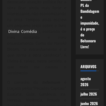
destacada atuação política fez a
PL da
obra ficar ainda mais forte e
Bandidagem
interessante, não economizando
e
na tinta. Tempos atrás escrevi
impunidade,
um pequeno texto sobre o livro
é o preço
(
Divina Comédia
), contando de
do
meu contanto e meu
Bolsonaro
encantamento. Como diz Harold
Livre!
Bloom,
“o estranhamento é o
que torna a obra canônica”
. A
Divina é, talvez, neste sentido, a
ARQUIVOS
que mais me causou o
sentimento.
agosto
O caminho do
Infernum
é
2026
traçado pelos “Pecados Capitais”
julho 2026
(Luxúria, Gula, Ganância, Ira,
Heresia, Violência, Fraude e
junho 2026
Traição), distribuídos pelos nove