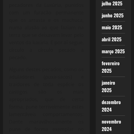
julho 2025
pecadores da Luxúria, punidos
com um furacão permanente
junho 2025
que os arrasta e os machuca,
maio 2025
numa alusão ao que faziam na
terra que se deixavam levar pelo
abril 2025
ventos da luxúria. E por aí segue,
círculo a círculo pecado a
março 2025
pecado.
fevereiro
Alguns destes pecados, como os
2025
aduladores (puxa-sacos) e
janeiro
traidores de toda espécie os
2025
castigos são os mais
apropriados, que de certa
dezembro
forma, pune terrivelmente estes
2024
lamentáveis comportamentos:
novembro
Dante maravilhosamente os
2024
pune de forma exemplar no