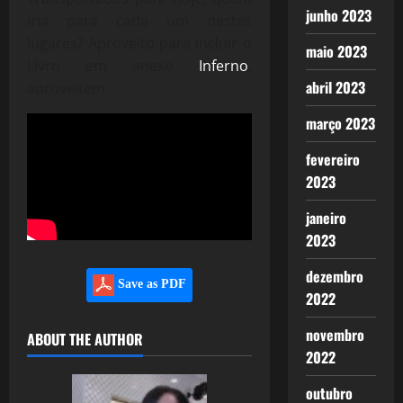
junho 2023
iria para cada um destes
lugares? Aproveito para incluir o
maio 2023
Livro em anexo
Inferno
,
abril 2023
aproveitem.
março 2023
fevereiro
2023
janeiro
2023
dezembro
Save as PDF
2022
novembro
ABOUT THE AUTHOR
2022
outubro