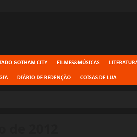
TADO GOTHAM CITY
FILMES&MÚSICAS
LITERATUR
GIA
DIÁRIO DE REDENÇÃO
COISAS DE LUA
o de 2012