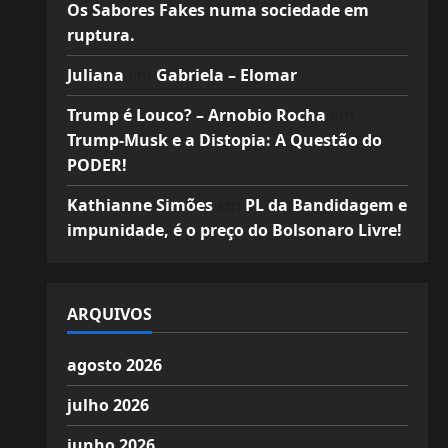
Os Sabores Fakes numa sociedade em
ruptura.
Juliana
em
Gabriela – Elomar
Trump é Louco? – Arnobio Rocha
em
Trump-Musk e a Distopia: A Questão do
PODER!
Kathianne Simões
em
PL da Bandidagem e
impunidade, é o preço do Bolsonaro Livre!
ARQUIVOS
agosto 2026
julho 2026
junho 2026