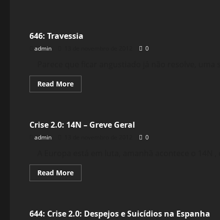
Reflexões
646: Travessia
admin
13 de novembro de 2012
0
Parece que ficar angustiado já não resolve, uma s
Read
Read More
more
about
Crise 2.0
646:
Travessia
Crise 2.0: 14N – Greve Geral
admin
13 de novembro de 2012
0
A Europa está em luta, amanhã acontece o 14N , o 
Read
Read More
more
about
Crise 2.0
Crise
2.0:
14N
644: Crise 2.0: Despejos e Suicídios na Espanha
–