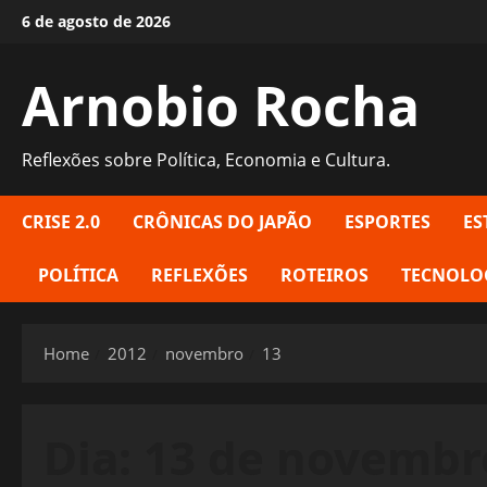
Skip
6 de agosto de 2026
to
content
Arnobio Rocha
Reflexões sobre Política, Economia e Cultura.
CRISE 2.0
CRÔNICAS DO JAPÃO
ESPORTES
ES
POLÍTICA
REFLEXÕES
ROTEIROS
TECNOLO
Home
2012
novembro
13
Dia:
13 de novembr