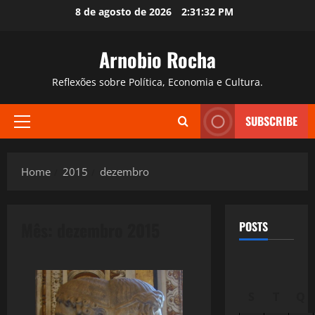
Skip
8 de agosto de 2026
2:31:33 PM
to
content
Arnobio Rocha
Reflexões sobre Política, Economia e Cultura.
SUBSCRIBE
Primary
Menu
Home
2015
dezembro
Mês:
dezembro 2015
POSTS
S
T
Q