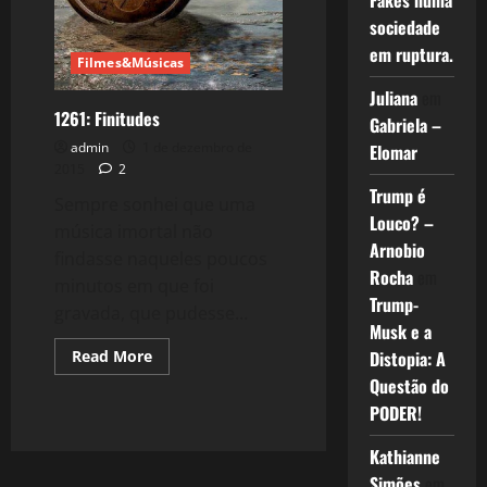
Fakes numa
Golpe.
sociedade
em ruptura.
Filmes&Músicas
Juliana
em
1261: Finitudes
Gabriela –
admin
1 de dezembro de
Elomar
2015
2
Trump é
Sempre sonhei que uma
Louco? –
música imortal não
Arnobio
findasse naqueles poucos
Rocha
em
minutos em que foi
Trump-
gravada, que pudesse...
Musk e a
Read
Read More
Distopia: A
more
Questão do
about
1261:
PODER!
Finitudes
Kathianne
Simões
em