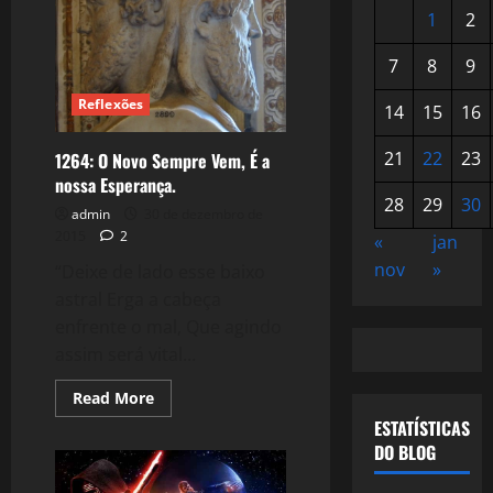
1
2
7
8
9
Reflexões
14
15
16
21
22
23
1264: O Novo Sempre Vem, É a
nossa Esperança.
28
29
30
admin
30 de dezembro de
2015
2
«
jan
nov
»
“Deixe de lado esse baixo
astral Erga a cabeça
enfrente o mal, Que agindo
assim será vital...
Read
Read More
more
ESTATÍSTICAS
about
1264:
DO BLOG
O
Novo
Sempre