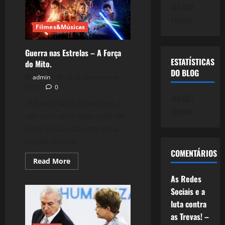
Vem,
745.061
É
cliques
a
nossa
Filmes&Músicas
Esperança.
Guerra nas Estrelas – A Força
ESTATÍSTICAS
do Mito.
DO BLOG
admin
22 de dezembro de
2015
0
745.061
“A história do filme tem a
cliques
ver com uma operação de
princípios, não com esta
nação contra...
COMENTÁRIOS
Read
Read More
more
about
As Redes
Guerra
nas
Sociais e a
Estrelas
–
luta contra
A
as Trevas! –
Força
do