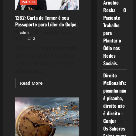
Arnobio
Política
Mito.
Rocha
em
O
Paciente
1262: Carta de Temer é seu
Passaporte para Líder do Golpe.
Trabalho
para
admin
11 de dezembro de
2015
2
Plantar o
Ódio nas
Depois de refletir bastante,
Redes
sem o calor do momento,
Sociais.
volto atrás no que escrevi,
a Carta de...
Direito
McDonald’s:
Read
Read More
more
picanha não
about
1262:
é picanha,
Carta
de
direito não
Temer
é direito -
é
seu
Conjur
em
Passaporte
para
Os Sabores
Líder
do