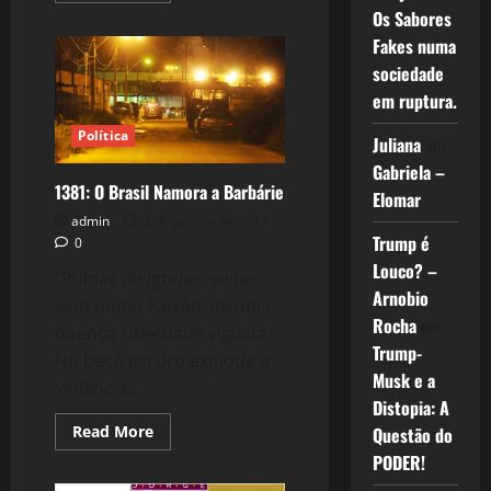
about
Os Sabores
Sexo
Fakes numa
–
Um
sociedade
Fantasma
que
em ruptura.
Assusta
a
Direita
Política
Juliana
em
Gabriela –
1381: O Brasil Namora a Barbárie
Elomar
admin
2 de janeiro de 2017
Trump é
0
Louco? –
“Ruínas de igrejas, seitas
Arnobio
sem nome Paixão, insônia,
Rocha
em
doença Liberdade vigiada
Trump-
No beco escuro explode a
Musk e a
violência...
Distopia: A
Read
Read More
Questão do
more
PODER!
about
1381: