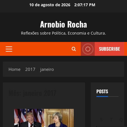
Skip
10 de agosto de 2026
2:07:18 PM
to
content
Arnobio Rocha
Reflexões sobre Política, Economia e Cultura.
SUBSCRIBE
Primary
Menu
Home
2017
janeiro
Mês:
janeiro 2017
POSTS
S
T
Q