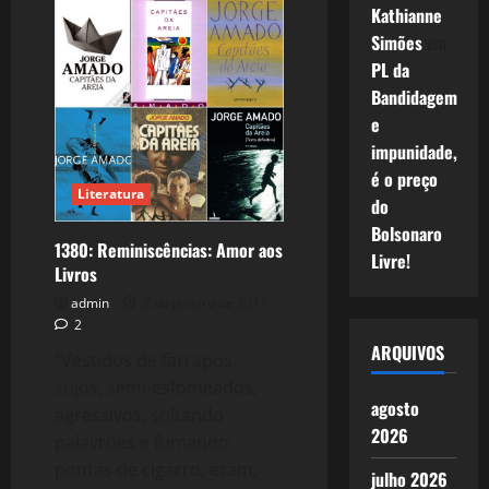
O
Kathianne
Brasil
Namora
Simões
em
a
Barbárie
PL da
Bandidagem
e
impunidade,
é o preço
Literatura
do
Bolsonaro
1380: Reminiscências: Amor aos
Livre!
Livros
admin
2 de janeiro de 2017
2
ARQUIVOS
“Vestidos de farrapos,
sujos, semi-esfomeados,
agosto
agressivos, soltando
2026
palavrões e fumando
pontas de cigarro, eram,
julho 2026