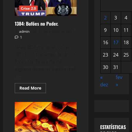
Crise 2.0
2
3
4
1384: Bufões no Poder.
9
10
11
admin
27 de janeiro de 2017
1
16
17
18
“Mas dize-me uma coisa,
delicioso pândego, quando
23
24
25
fores rei, ficará de pé
30
31
alguma forca na Inglaterra?
E...
«
fev
dez
»
Read
Read More
more
about
1384:
Bufões
no
Poder.
ESTATÍSTICAS