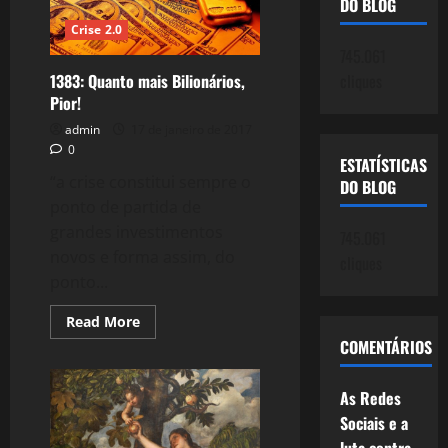
DO BLOG
Crise 2.0
745.061
1383: Quanto mais Bilionários,
cliques
Pior!
admin
17 de janeiro de 2017
0
ESTATÍSTICAS
“a crise constitui sempre o
DO BLOG
ponto de partida de
grandes investimentos
745.061
novos e forma assim, do
cliques
ponto...
Read
Read More
more
COMENTÁRIOS
about
1383:
Quanto
mais
As Redes
Bilionários,
Pior!
Sociais e a