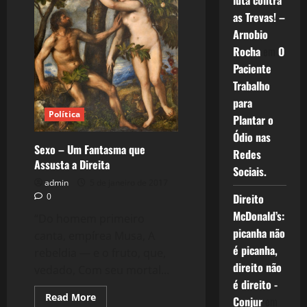
luta contra
as Trevas! –
Arnobio
Rocha
em
O
Paciente
Trabalho
para
Política
Plantar o
Ódio nas
Sexo – Um Fantasma que
Redes
Assusta a Direita
Sociais.
admin
5 de janeiro de 2017
0
Direito
McDonald’s:
“Do homem primeiro
picanha não
canta, empírea Musa, A
é picanha,
rebeldia — e o fruto, que,
direito não
vedado, Com seu mortal...
é direito -
Read
Read More
Conjur
em
more