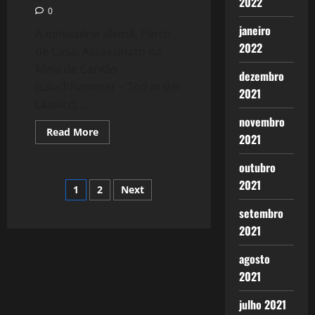
2022
0
janeiro
A minissérie alemã, Perto
2022
de Casa: Assassinato na
Mina de Carvão
dezembro
(Lauchhammer – Tod in der
2021
Lausitz),...
novembro
Read
Read More
2021
more
about
2318:
outubro
Perto
de
2021
Paginação
1
2
Next
Casa:
Assassinato
na
setembro
de
Mina
2021
de
Carvão
posts
agosto
2021
julho 2021