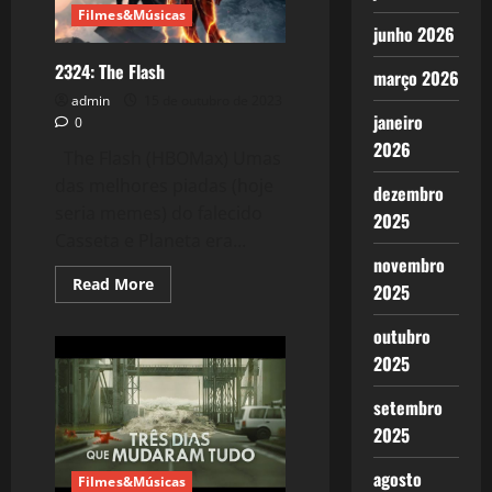
Filmes&Músicas
junho 2026
2324: The Flash
março 2026
admin
15 de outubro de 2023
janeiro
0
2026
The Flash (HBOMax) Umas
das melhores piadas (hoje
dezembro
seria memes) do falecido
2025
Casseta e Planeta era...
novembro
Read
Read More
2025
more
about
2324:
outubro
The
Flash
2025
setembro
2025
agosto
Filmes&Músicas