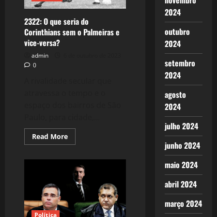
novembro
de
2024
Fukushima
2322: O que seria do
outubro
Corinthians sem o Palmeiras e
vice-versa?
2024
admin
6 de outubro de 2023
setembro
0
2024
A rivalidade secular que
atravessa o tempo e o
agosto
espaço dos bairros de São
2024
Paulo, para cidade,...
julho 2024
Read
Read More
more
junho 2024
about
2322:
O
maio 2024
que
seria
abril 2024
do
Corinthians
sem
março 2024
o
Palmeiras
Política