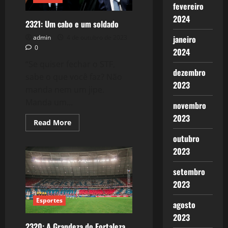
e
fevereiro
vice-
versa?
2024
2321: Um cabo e um soldado
admin
4 de outubro de 2023
janeiro
0
2024
“Se quiser fechar o STF,
dezembro
sabe o que você faz? Não
2023
manda nem um jipe.
Manda um...
novembro
2023
Read
Read More
more
about
outubro
2321:
2023
Um
cabo
e
setembro
um
soldado
2023
Esportes
agosto
2023
2320: A Grandeza do Fortaleza