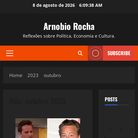
Skip
8 de agosto de 2026
6:09:40 AM
to
content
Arnobio Rocha
Reflexões sobre Política, Economia e Cultura.
SUBSCRIBE
Primary
Menu
Home
2023
outubro
Mês:
outubro 2023
POSTS
S
T
Q