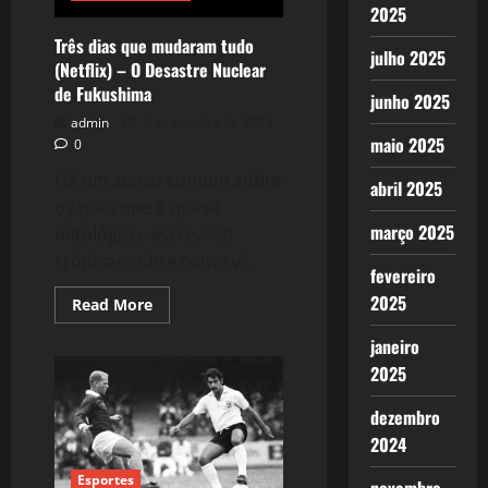
2025
Três dias que mudaram tudo
julho 2025
(Netflix) – O Desastre Nuclear
de Fukushima
junho 2025
admin
9 de outubro de 2023
maio 2025
0
Há um senso comum sobre
abril 2025
o Japão que é quase
março 2025
mitológico, escrevi 30
crônicas sobre como vi...
fevereiro
2025
Read
Read More
more
about
janeiro
Três
dias
2025
que
mudaram
tudo
dezembro
(Netflix)
–
2024
O
Desastre
Esportes
Nuclear