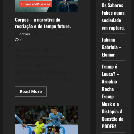
por
Filmes&Músicas
Os Sabores
aparelhos!
Fakes numa
Corpos – a narrativa da
sociedade
recriação e do tempo futuro.
em ruptura.
admin
22 de outubro de 2023
Juliana
em
0
Gabriela –
“Então Deus disse:
Elomar
“Façamos o homem à
nossa imagem e
Trump é
semelhança.” (Gênesis)
Louco? –
Corpos (Bodies – Netflix) E...
Arnobio
Rocha
em
Read
Read More
more
Trump-
about
Musk e a
Corpos
–
Distopia: A
a
narrativa
Questão do
da
recriação
PODER!
e
do