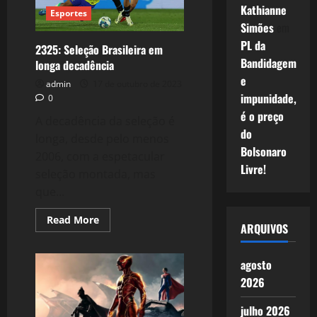
tempo
Kathianne
Esportes
futuro.
Simões
em
PL da
2325: Seleção Brasileira em
Bandidagem
longa decadência
e
admin
17 de outubro de 2023
impunidade,
0
é o preço
A decadência da seleção é
do
longa, desde pelo menos
Bolsonaro
2006, com a espetacular
Livre!
seleção montada, mas
que...
Read
Read More
ARQUIVOS
more
about
2325:
Seleção
agosto
Brasileira
em
2026
longa
decadência
julho 2026