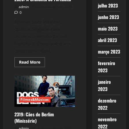
julho 2023
admin
4 de outubro de 2023
0
junho 2023
Apenas para lembrar,
maio 2023
quando Rogério Ceni
assinou contrato para o
abril 2023
Fortaleza, disse que era o
casamento ideal,...
março 2023
Read
Read More
fevereiro
more
2023
about
2320:
A
janeiro
Grandeza
do
2023
Fortaleza
Filmes&Músicas
dezembro
2022
2319: Cães de Berlim
novembro
(Minissérie)
2022
admin
4 de outubro de 2023