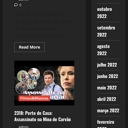
0
outubro
Cães de Berlim (Netflix,
2022
2018), Dogs of Berlin, antes
setembro
de falar sobre essa
2022
minissérie, é que dizer...
agosto
Read
Read More
more
2022
about
2319:
Cães
julho 2022
de
Berlim
(Minissérie)
junho 2022
maio 2022
abril 2022
Filmes&Músicas
março 2022
2318: Perto de Casa:
Assassinato na Mina de Carvão
fevereiro
admin
1 de outubro de 2023