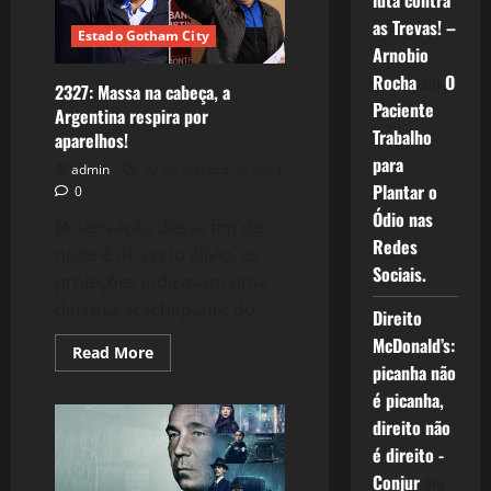
luta contra
as Trevas! –
Estado Gotham City
Arnobio
Rocha
em
O
2327: Massa na cabeça, a
Paciente
Argentina respira por
Trabalho
aparelhos!
para
admin
22 de outubro de 2023
Plantar o
0
Ódio nas
]A sensação desse fim de
Redes
noite é de certo alívio, as
Sociais.
projeções indicavam uma
derrota acachapante do...
Direito
McDonald’s:
Read
Read More
more
picanha não
about
2327:
é picanha,
Massa
direito não
na
cabeça,
é direito -
a
Argentina
Conjur
em
respira