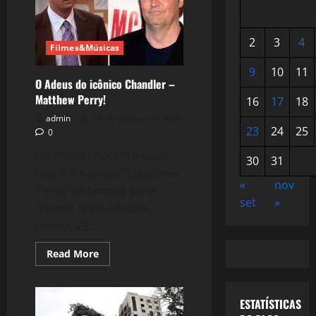
2
3
4
Filmes&Músicas
9
10
11
O Adeus do icônico Chandler –
Matthew Perry!
16
17
18
admin
29 de outubro de 2023
23
24
25
0
Foi muito chocante saber
30
31
que o “Chandler” (Matthew
«
nov
Perry) da famosa série
set
»
Friends tinha falecido,
ontem, 28...
Read
Read More
more
about
O
Adeus
ESTATÍSTICAS
do
icônico