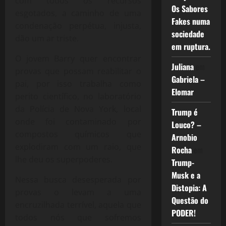
com todos os recursos
Os Sabores
esgotados, a caminho de uma
Fakes numa
condenação perpétua, injusta,
sociedade
dão um ar triste.
em ruptura.
O jovem Barry quer encontrar
Juliana
em
provas que possam reabilitar o
Gabriela –
pai, por isso trabalha como
Elomar
perito científico, no laboratório
da Polícia de Nova York, local
Trump é
onde foi contaminado por
Louco? –
compostos químicos que
Arnobio
explodiram com um raio, que
Rocha
em
lhe deu os superpoderes.
Trump-
Musk e a
Nessa busca desesperada por
Distopia: A
provas o levam a uma
Questão do
encruzilhada terrível, aquela que
PODER!
todos nós que sofremos