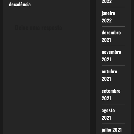
2022
t
decadência
janeiro
n
2022
Deixe uma resposta
a
dezembro
2021
v
novembro
i
2021
g
outubro
2021
a
setembro
t
2021
i
agosto
o
2021
n
julho 2021