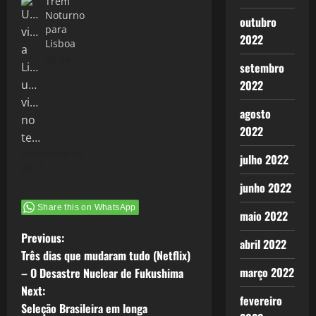
Trem
Noturno
outubro
para
2022
Lisboa
26 de
setembro
2022
agosto
2022
dezembro de
julho 2022
2014
junho 2022
Share this on WhatsApp
maio 2022
P
Previous:
abril 2022
Três dias que mudaram tudo (Netflix)
o
março 2022
– O Desastre Nuclear de Fukushima
Next:
s
fevereiro
Seleção Brasileira em longa