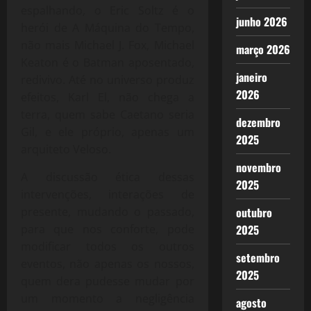
espalhando, o Eric Soltz é o
junho 2026
herói de A Máquina do Tempo,
não mais Michael J. Fox, Michael
março 2026
Keaton é o Batman aposentado,
janeiro
redivivo. Até no universo produz
2026
efeitos, Karl El, não chega a
terra, quem sabe Caetano seria
dezembro
Gil, e ele próprio, apenas um
2025
arquiteto Veloso.
novembro
A discussão ética dessas
2025
intervenções, interações de
presente, mudando o passado,
outubro
para que nos conforte, pode
2025
modificar todos os outros
setembro
eventos, não apenas os nossos,
2025
quem dera pudesse mudar por
um momento a negligência
agosto