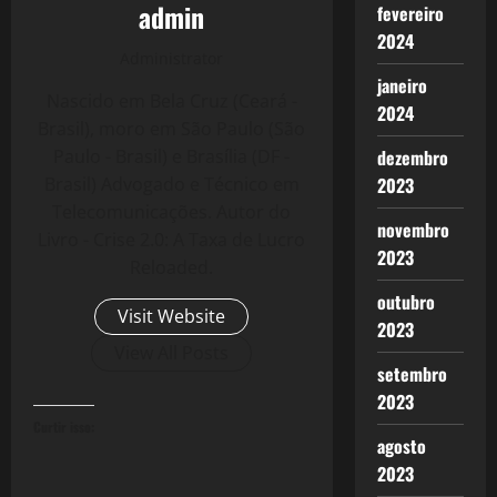
admin
fevereiro
2024
Administrator
janeiro
Nascido em Bela Cruz (Ceará -
2024
Brasil), moro em São Paulo (São
dezembro
Paulo - Brasil) e Brasília (DF -
2023
Brasil) Advogado e Técnico em
Telecomunicações. Autor do
novembro
Livro - Crise 2.0: A Taxa de Lucro
2023
Reloaded.
outubro
Visit Website
2023
View All Posts
setembro
2023
Curtir isso:
agosto
2023