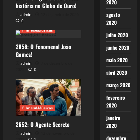
2020
história no Globo de Ouro!
agosto
admin
12 de janeiro de 2026
0
2020
Filmes&Músicas
julho 2020
2658: O Fenomenal João
junho 2020
Gomes!
maio 2020
admin
7 de dezembro de
2025
0
abril 2020
março 2020
fevereiro
2020
Filmes&Músicas
janeiro
2652: O Agente Secreto
2020
admin
12 de novembro de
dezembro
2025
1