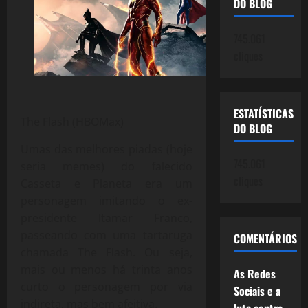
DO BLOG
745.061
cliques
ESTATÍSTICAS
The Flash (HBOMax)
DO BLOG
Umas das melhores piadas (hoje
745.061
seria memes) do falecido
cliques
Casseta e Planeta era um
personagem imitando o ex-
presidente Itamar Franco,
passeando com uma tartaruga
COMENTÁRIOS
chamada The Flash. Ou seja,
mais ou menos há trinta anos
As Redes
curto o personagem por via
Sociais e a
indireta, mas bem afeitiva.