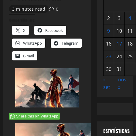
3 minutes read
0
2
3
4
Compartilhe isso:
X
Facebook
9
10
11
WhatsApp
Telegram
16
17
18
E-mail
23
24
25
30
31
«
nov
set
»
Share this on WhatsApp
ESTATÍSTICAS