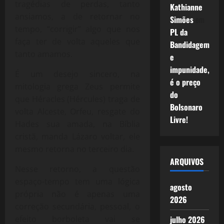
tragédias de perdas, tanto
Kathianne
ansiamos, a de retornar no
Simões
em
tempo, “corrigir” algo que nos
PL da
faça ter de volta aqueles que
Bandidagem
tanto amamos.
e
impunidade,
É um desejo sincero, na
é o preço
mitologia grega Zeus permite
do
que Héracles (Hércules) traga de
Bolsonaro
volta Alceste, Orfeu, resgate do
Livre!
Hades sua amada, na Bíblia
cristã, manda Lázaro voltar, ele
mesmo retorna no terceiro dia.
ARQUIVOS
Nesse retorno, a questão
espaço-tempo tem uma lógica
agosto
própria não é apenas uma
2026
correção secundária, pessoal, o
efeito borboleta vai se
julho 2026