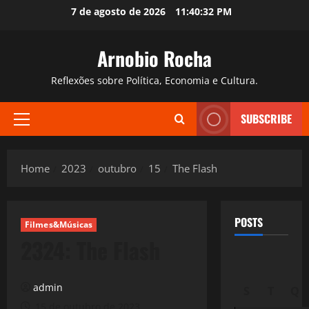
Skip
7 de agosto de 2026
11:40:33 PM
to
content
Arnobio Rocha
Reflexões sobre Política, Economia e Cultura.
SUBSCRIBE
Primary
Menu
Home
2023
outubro
15
The Flash
POSTS
Filmes&Músicas
2324: The Flash
admin
S
T
Q
15 de outubro de 2023