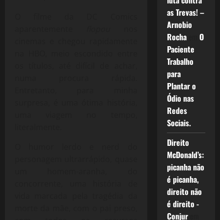
luta contra
as Trevas! –
O filme da DC Comics
Arnobio
aparentemente
flopou
nos
Rocha
em
O
cinemas e chegou rapidamente
Paciente
na HBO, meio escondido entre
Trabalho
os títulos, até difícil de achar,
para
numa procura rápida.
Plantar o
Entretanto, para minha
Ódio nas
surpresa, é uma ótima história,
Redes
uma viagem no tempo,
Sociais.
literalmente.
Direito
O humor lerdo e nerd do
McDonald’s:
personagem ultrarrápido, quase
picanha não
um homem-aranha, do
é picanha,
concorrente, uma história de
direito não
vida marcada pela tragédia da
é direito -
morte da mãe, com o pai preso,
Conjur
em