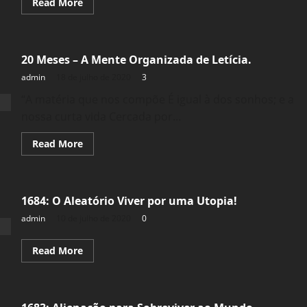
Read
Read More
more
about
1686:
A
Maior
20 Meses – A Mente Organizada de Letícia.
Violência
da
admin
18 de julho de 2020
3
Vida
“A matéria que nos compõe É igual à dos sonhos; e a
nossa curta vida Cercada por...
Read
Read More
more
about
20
Meses
–
1684: O Aleatório Viver por uma Utopia!
A
Mente
admin
10 de julho de 2020
0
Organizada
de
Letícia.
Read
Read More
more
about
1684:
O
Aleatório