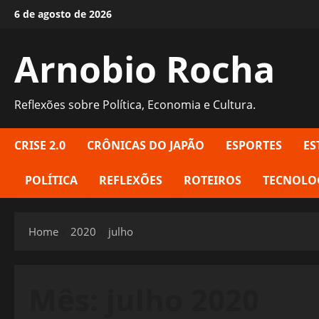
Skip
6 de agosto de 2026
to
content
Arnobio Rocha
Reflexões sobre Política, Economia e Cultura.
CRISE 2.0
CRÔNICAS DO JAPÃO
ESPORTES
ES
POLÍTICA
REFLEXÕES
ROTEIROS
TECNOLO
Home
2020
julho
Mês:
julho 2020