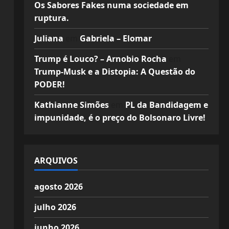
Os Sabores Fakes numa sociedade em
ruptura.
Juliana
em
Gabriela – Elomar
Trump é Louco? – Arnobio Rocha
em
Trump-Musk e a Distopia: A Questão do
PODER!
Kathianne Simões
em
PL da Bandidagem e
impunidade, é o preço do Bolsonaro Livre!
ARQUIVOS
agosto 2026
julho 2026
junho 2026