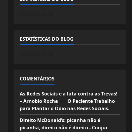
745.061 cliques
ESTATÍSTICAS DO BLOG
745.061 cliques
COMENTÁRIOS
As Redes Sociais e a luta contra as Trevas!
– Arnobio Rocha
em
O Paciente Trabalho
para Plantar o Ódio nas Redes Sociais.
Direito McDonald’s: picanha não é
picanha, direito não é direito - Conjur
em