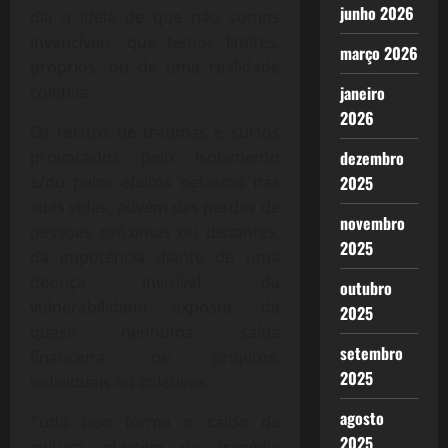
junho 2026
dia a ideia de que não somos
invencíveis, que temos limites,
março 2026
próprios, ou de uma realidade
coletiva.
janeiro
2026
Os relatos de traumas e surtos
provocados pelo isolamento
dezembro
e/ou pelos efeitos nefastos nas
2025
suas vidas, advém das perdas de
novembro
pessoas próximas ou distantes,
2025
da impotência diante de uma
doença invisível, da
outubro
vulnerabilidade exposta, da
2025
quase nenhuma saída
setembro
financeira, de projetos,
2025
individuais ou coletivos.
agosto
Tudo isso forma o caldo de
2025
cultura objetivo da tragédia