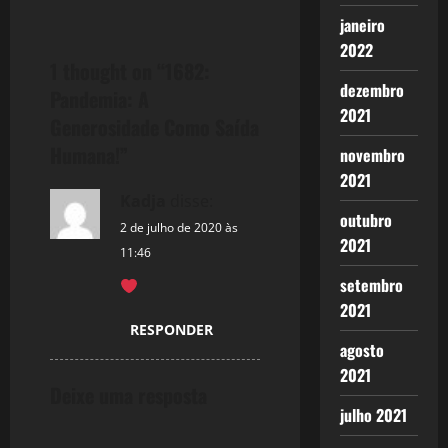
s
janeiro
t
2022
1 thought on “
1682:
n
dezembro
Pandemia: A
2021
a
Generosidade Como Saída
Humana!
”
novembro
v
2021
i
Kadja
disse:
outubro
2 de julho de 2020 às
g
2021
11:46
a
setembro
2021
t
RESPONDER
agosto
i
2021
Deixe uma resposta
o
julho 2021