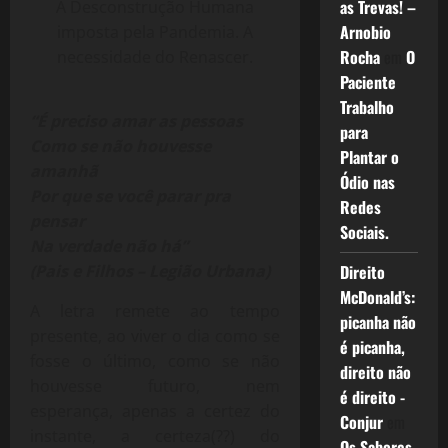
as Trevas! –
A Desconstrução Humana
Arnobio
imposta pela Pandemia. A
Rocha
em
O
necessidade do Renascer.
Paciente
Trabalho
“É preciso amar as pessoas
para
Como se não houvesse
Plantar o
amanhã
Ódio nas
Por que se você parar pra
Redes
pensar
Sociais.
Na verdade não há”
(Pais e Filhos – Legião Urbana)
Direito
McDonald’s:
A letra remete ao tempo
picanha não
presente, ao viver o dia como se
é picanha,
fosse o último, como se não
direito não
houvesse futuro, nem
é direito -
esperança, apenas a certez do
Conjur
em
instante, a certeza(??) do
Os Sabores