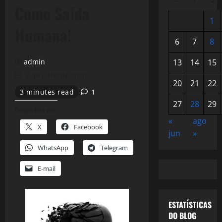
Como Saída
1
Humana!
6
7
8
admin
13
14
15
2 de julho de 2020
20
21
22
3 minutes read
1
27
28
29
Compartilhe isso:
«
ago
X
Facebook
jun
»
WhatsApp
Telegram
E-mail
ESTATÍSTICAS
DO BLOG