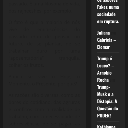
passado. É uma filosofia de vida,
Fakes numa
dos rajneeshes, por exemplo.
sociedade
em ruptura.
O fato é que a maioria de nós
vive de reminiscências do
Juliana
em
passado e/ou de pensar no
Gabriela –
futuro, de se plantar, de se
Elomar
trabalhar duro por uma
“aposentadoria” tranquila,
Trump é
colher os frutos.
Louco? –
Arnobio
Pouco se vive o Hoje, o
Rocha
em
Momento, o Presente, por quê?
Trump-
Musk e a
As razões são diversas, como as
Distopia: A
dores do cotidiano, das agruras
Questão do
e conflitos com a realidade de
PODER!
trabalho, com a necessidade de
sobrevivência, de se pagar as
Kathianne