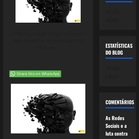
745.061
cliques
A Desconstrução Humana imposta
pela Pandemia. A necessidade do
ESTATÍSTICAS
Renascer.
DO BLOG
745.061
Share this on WhatsApp
cliques
COMENTÁRIOS
As Redes
Sociais e a
luta contra