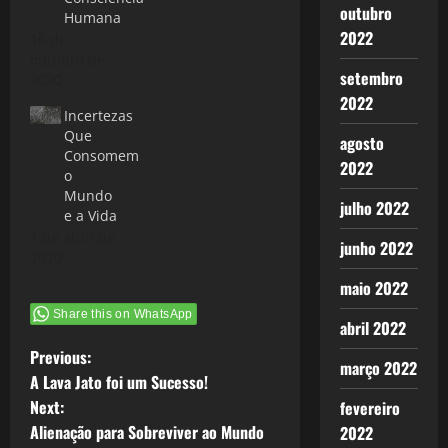
outubro
Humana
2022
16 de
outubro de
setembro
2020
2022
Incertezas
Que
agosto
Consomem
2022
o
Mundo
julho 2022
e a Vida
1 de abril de
junho 2022
2020
maio 2022
Share this on WhatsApp
abril 2022
P
Previous:
março 2022
A Lava Jato foi um Sucesso!
o
Next:
fevereiro
Alienação para Sobreviver ao Mundo
2022