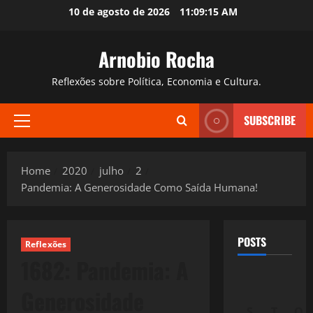
Skip
10 de agosto de 2026
11:09:16 AM
to
content
Arnobio Rocha
Reflexões sobre Política, Economia e Cultura.
SUBSCRIBE
Primary
Menu
Home
2020
julho
2
Pandemia: A Generosidade Como Saída Humana!
POSTS
Reflexões
1682: Pandemia: A
Generosidade
S
T
Q