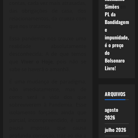
contas, cada vez mais atrasadas,
Simões
em
das obrigações de casa, dos
PL da
relacionamentos, da crueza com
Bandidagem
que nos tratamos.
e
impunidade,
Essa pandemia nos trouxe uma
é o preço
realidade absolutamente
do
desconhecida: A de que temos
Bolsonaro
que
Viver o Hoje
, pois não se
Livre!
sabe se haverá o amanhã.
É uma mudança de paradigma,
não imediatamente, mas de
ARQUIVOS
como será a vida dos que
sobreviverem à Pandemia. Esse
agosto
isolamento forçado, ainda que
2026
parcial, incompreendido, é uma
pausa imposta que causa
julho 2026
profunda comoção, traz ao dia a