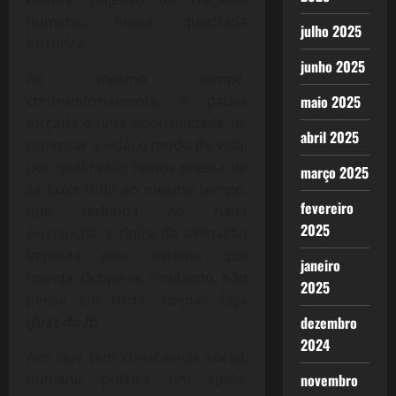
humana, nessa quadrada
julho 2025
histórica.
junho 2025
Ao mesmo tempo,
contraditoriamente, a pausa
maio 2025
forçada é uma oportunidade de
abril 2025
repensar a vida, o modo de vida,
por qual razão temos pressa de
março 2025
se fazer tudo ao mesmo tempo,
fevereiro
que redunda no nada
2025
existencial, a típica da alienação
imposta pelo sistema que
janeiro
manda: Ocupe-se o máximo, não
2025
pense em nada, apenas faça
(
just do it
)
dezembro
2024
Aos que têm consciência social,
humana, política, um apelo:
novembro