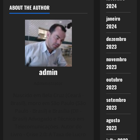
2024
ABOUT THE AUTHOR
janeiro
2024
dezembro
2023
novembro
2023
admin
outubro
Administrator
2023
Nascido em Bela Cruz (Ceará -
setembro
Brasil), moro em São Paulo (São
2023
Paulo - Brasil) e Brasília (DF -
Brasil) Advogado e Técnico em
agosto
Telecomunicações. Autor do
2023
Livro - Crise 2.0: A Taxa de Lucro