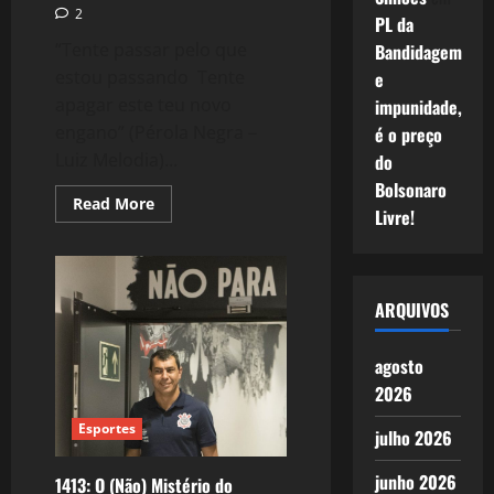
2
PL da
“Tente passar pelo que
Bandidagem
estou passando Tente
e
apagar este teu novo
impunidade,
engano” (Pérola Negra –
é o preço
Luiz Melodia)...
do
Bolsonaro
Read
Read More
Livre!
more
about
1414:
Tempo
Sombrio
ARQUIVOS
agosto
2026
Esportes
julho 2026
junho 2026
1413: O (Não) Mistério do