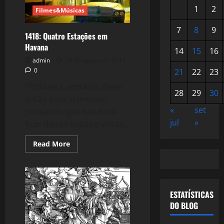
1
2
Filmes&Músicas
7
8
9
1418: Quatro Estações em
Havana
14
15
16
admin
30 de agosto de 2017
0
21
22
23
“Foda-se a ventania, disse
28
29
30
então para si mesmo,
«
set
pensando que não devia
jul
»
ficar dando voltas e voltas...
Read
Read More
more
about
1418:
Quatro
Estações
em
Havana
ESTATÍSTICAS
DO BLOG