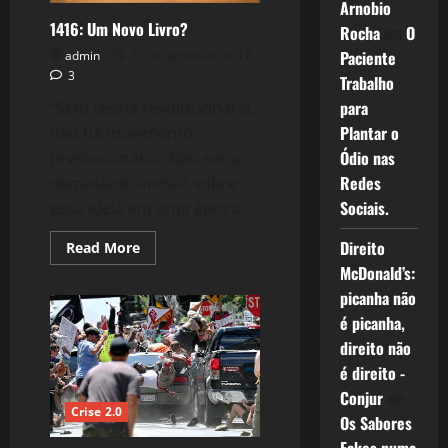
Arnobio
1416: Um Novo Livro?
Rocha
em
O
Paciente
admin
15 de agosto de 2017
3
Trabalho
para
“Sem teoria revolucionária,
Plantar o
não há movimento
Ódio nas
revolucionário. Não seria
Redes
demasiado insistir sobre
Sociais.
essa ideia em uma época,...
Direito
Read
Read More
more
McDonald’s:
about
1416:
picanha não
Um
Novo
é picanha,
Livro?
direito não
é direito -
Conjur
em
Crise 2.0
Os Sabores