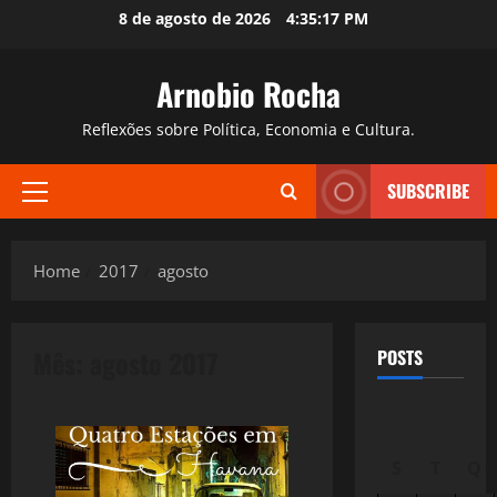
Skip
8 de agosto de 2026
4:35:18 PM
to
content
Arnobio Rocha
Reflexões sobre Política, Economia e Cultura.
SUBSCRIBE
Primary
Menu
Home
2017
agosto
Mês:
agosto 2017
POSTS
S
T
Q