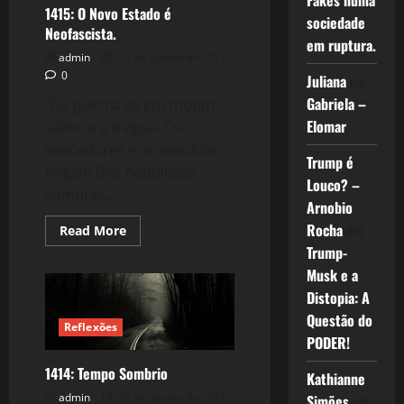
Fakes numa
1415: O Novo Estado é
sociedade
Neofascista.
em ruptura.
admin
12 de agosto de 2017
0
Juliana
em
Gabriela –
“Da guerra ao cru motim
Elomar
silêncio e trégua: Os
vencedores e os vencidos
Trump é
folgam Das nebulosas
Louco? –
sombras...
Arnobio
Rocha
em
Read
Read More
more
Trump-
about
1415:
Musk e a
O
Novo
Distopia: A
Estado
é
Questão do
Reflexões
Neofascista.
PODER!
1414: Tempo Sombrio
Kathianne
admin
10 de agosto de 2017
Simões
em