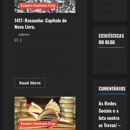
745.061
Estado Gotham City
cliques
1417: Rascunho: Capítulo do
Novo Livro.
admin
21 de agosto de 2017
ESTATÍSTICAS
2
DO BLOG
Livro O Estado Gotham
745.061
City: A Ruptura da
cliques
Democracia e da Política
Capitulo II A Escatologia...
Read
Read More
more
COMENTÁRIOS
about
1417:
Rascunho:
As Redes
Capítulo
do
Sociais e a
Novo
Livro.
luta contra
Estado Gotham City
as Trevas! –