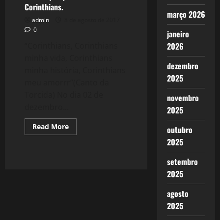
Corinthians.
março 2026
admin
8 de agosto de 2017
0
janeiro
“Corinthians, Corinthians
2026
minha vida, Corinthians
dezembro
minha história, Corinthians
2025
meu amorrr”(Canto da
Torcida) No dia 02 de
novembro
dezembro...
2025
Read
Read More
outubro
more
about
2025
1413:
O
(Não)
setembro
Mistério
2025
do
Corinthians.
agosto
2025