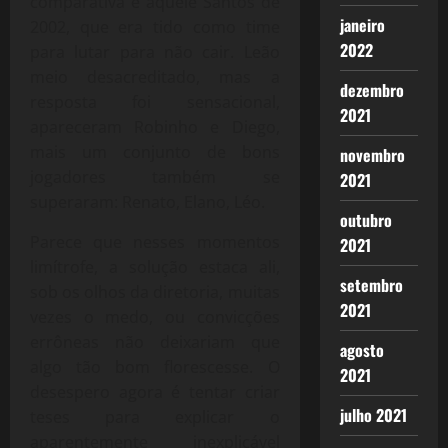
comparativa é aquele Santos de
janeiro
2002, que era tido como time
2022
para lutar para não cair. Leão
meio desacreditado, mas a
dezembro
resposta foi sensacional,
2021
apareceram Robinho e Diego,
mais um conjunto de bons
novembro
jogadores também se
2021
superaram: Renato, Elano, Léo.
outubro
Parece que nesses momentos
2021
limítrofe, a solução estaca ali,
setembro
sob os olhos da diretoria, muitas
2021
vezes o medo, ou convicções
errôneas não deixariam que
agosto
algo tão bom florescesse. O
2021
desespero agora é tentar criar
julho 2021
teses para explicar o
aparentemente inexplicável