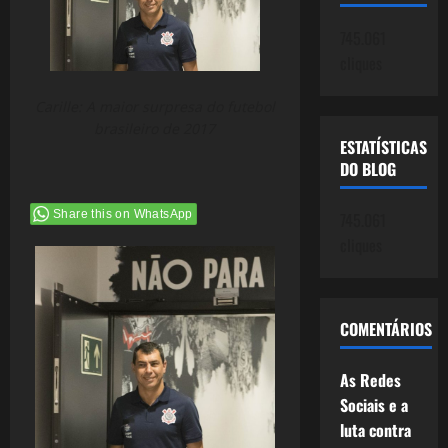
745.061
cliques
Carille: A maior surpresa do futebol
brasileiro de 2017
ESTATÍSTICAS
DO BLOG
Share this on WhatsApp
745.061
cliques
COMENTÁRIOS
As Redes
Sociais e a
luta contra