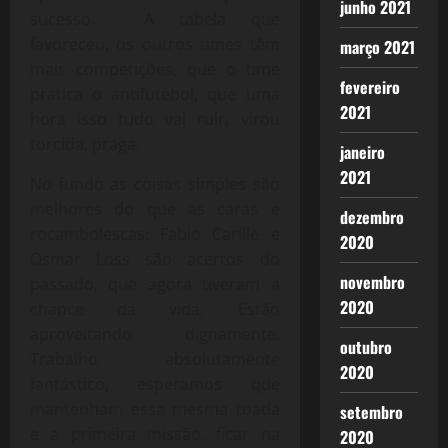
junho 2021
sucesso. A tabela que
favoreceu, os outros times têm
março 2021
mais competições, que o time
fevereiro
pratica o antifutebol, que uma
2021
hora isso tudo vai ruir, virou
torcida, praga.
janeiro
2021
No fundo as coisas simples são
melhores do que as caras e
dezembro
rocambolescas: Fabio Carille e
2020
Osmar Loss são acertos do
novembro
passado, que agora tiveram a
2020
chance da vida. Estão
aproveitando dignamente.
outubro
Trabalho absolutamente
2020
fantástico, esperamos que
mantenham essa mesma toada
setembro
e a primeira missão, ficar na
2020