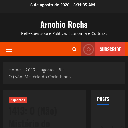
Skip
6 de agosto de 2026
5:31:36 AM
to
content
Arnobio Rocha
Reflexões sobre Política, Economia e Cultura.
SUBSCRIBE
Primary
Menu
Home
2017
agosto
8
O (Não) Mistério do Corinthians.
POSTS
Esportes
1413: O (Não)
Mistério do
S
T
Q