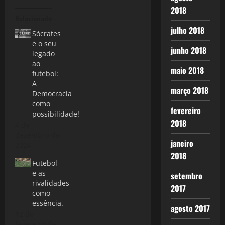
2018
Relacionado
julho 2018
Sócrates
e o seu
junho 2018
legado
ao
maio 2018
futebol:
A
março 2018
Democracia
como
fevereiro
possibilidade!
2018
4 de
dezembro de
janeiro
2024
2018
Futebol
e as
setembro
rivalidades
2017
como
essência.
agosto 2017
12 de
fevereiro de