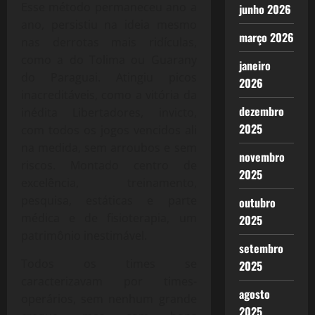
Esse método permaneceu ano a
junho 2026
ano, persistiu na ideia mesmo
março 2026
nas derrotas mais ridículas,
como a do Tolima ou Guarany
janeiro
do Paraguai. Atingiu picos
2026
inacreditáveis, como a vitória da
dezembro
inédita Libertadores, invicto,
2025
com todos os jogos vencidos ali
na medida, sem arroubos e sem
novembro
riscos. Montado centro de
2025
excelência, treinamento,
pesquisa, estáticas e parte
outubro
médica e de fisioterapia, um
2025
patrimônio inestimável.
setembro
Todos os times se
2025
caracterizavam por times-
agosto
operários, sem nenhum grande
2025