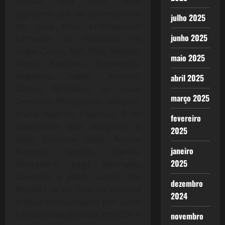
craque, mas com bons
jogadores que se sobressaíram
julho 2025
em cada time, praticamente
junho 2025
formados ou moldados no
clube: Cassio, Ralf, Elias, William,
maio 2025
Felipe, Paulinho, Romarinho,
Balbuena, Pablo, Romero.
abril 2025
Outros formados na casa:
março 2025
Dentinho, Marquinhos, Malcom,
Arana, Maycon, Pedrinho. E os
fevereiro
experientes que atingiram o
2025
auge: Emerson Sheik, Renato
janeiro
Augusto, Jadson, Danilo,
2025
Alessandro, Jorge Henrique,
Guerrero e Fabio Santos. Até
dezembro
Ronaldo já no final da carreira
2024
brilhou intensamente por curto
e importante período, em 2009 e
novembro