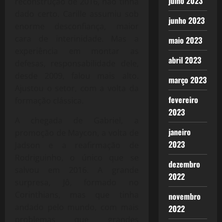
julho 2023
reconstrução de 2016, não tinha
dado certo. Carille assumiu sob
junho 2023
enorme desconfiança, maior
cara de interinidade. Mas a
maio 2023
experiência em montar as
abril 2023
defesas, responsabilidade dele,
desde 2009, falou mais alto.
março 2023
Ajustou o setor, com a volta da
fevereiro
formação clássica.
2023
A chegada de Gabriel, a
janeiro
promoção de Maycon, a volta de
2023
Jadson e a reafirmação de
Rodriguinho, o único que se
dezembro
salvou em 2016. A grande
2022
surpresa, Jô, formado no
Corinthians, mas que tinha
novembro
andado pelo mundo, com mais
2022
problemas que grandes