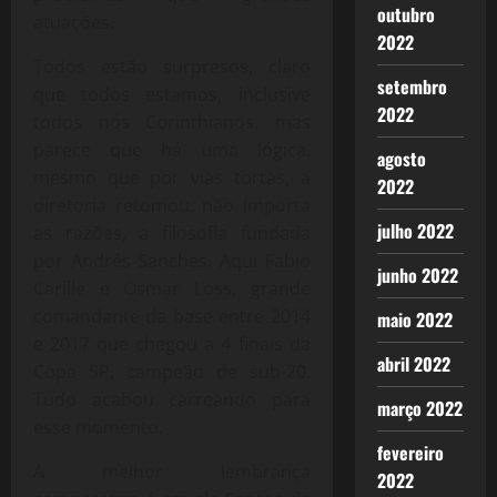
outubro
atuações.
2022
Todos estão surpresos, claro
setembro
que todos estamos, inclusive
2022
todos nós Corinthianos, mas
parece que há uma lógica,
agosto
mesmo que por vias tortas, a
2022
diretoria retomou, não importa
julho 2022
as razões, a filosofia fundada
por Andrés Sanches. Aqui Fabio
junho 2022
Carille e Osmar Loss, grande
comandante da base entre 2014
maio 2022
e 2017 que chegou a 4 finais da
abril 2022
Copa SP, campeão de sub-20.
Tudo acabou carreando para
março 2022
esse momento.
fevereiro
A melhor lembrança
2022