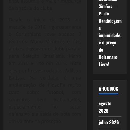
final, assumiu a maior mudança
Simões
em
da história do clube.
PL da
Desde o início de 2008 até
Bandidagem
metade de 2016, rigorosamente
e
o Corinthians teve apenas 2
impunidade,
técnicos: Mano Menezes e Tite,
é o preço
ambos deixaram o clube para ir
do
para Seleção Brasileira, Mano
Bolsonaro
em 2010 e Tite em 2016. Entre
Livre!
eles por breves rodadas, Adilson
Batista. Na verdade, é uma
implantação de filosofia muito
ARQUIVOS
clara sobre futebol, com
conceitos bem trabalhados,
agosto
especialmente no setor
2026
defensivo e a saída de bola com
um volante na proteção.
julho 2026