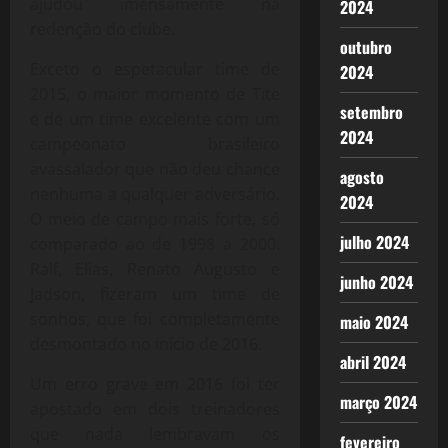
ajudou imensamente na
2024
redenção do clube.
outubro
Exceto o espetacular time de
2024
2015, o maior momento de Tite
setembro
e de um time excelente com um
2024
campeonato brasileiro
avassalador que não deu chance
agosto
nenhuma a qualquer adversário.
2024
O meio de campo mais forte, só
julho 2024
comparado ao de 1998 a 2000.
Ralf, Elias, Renato Augusto e
junho 2024
Jadson, fizeram um time de
sonhos, que foi completamente
maio 2024
desmontado no início de 2016.
abril 2024
Um erro grave em 2016 foi ter
março 2024
apostado em dois treinadores
que nada lembravam os
fevereiro