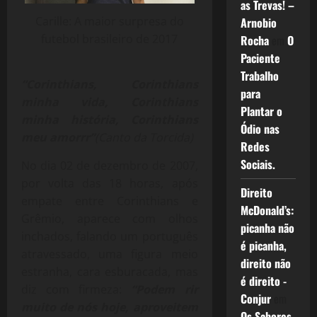
as Trevas! –
Carille: A maior surpresa do
Arnobio
futebol brasileiro de 2017
Rocha
em
O
Paciente
Trabalho
“Corinthians, Corinthians
para
minha vida, Corinthians
Plantar o
minha história, Corinthians
Ódio nas
meu amorrr”
(Canto da Torcida)
Redes
Sociais.
No dia 02 de dezembro de 2007,
por volta das 18 horas, após
Direito
empate entre Corinthians e
McDonald’s:
Grêmio, aparece com olhos
picanha não
inchados, falando um português
é picanha,
atravessado, uma figura meio
direito não
estranha, cara esburacada, mas
é direito -
diz com firmeza:
“Podem rir
Conjur
em
muito de nós hoje, aproveitem
Os Sabores