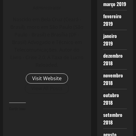
março 2019
Administrator
fevereiro
Nascido em Bela Cruz (Ceará -
2019
Brasil), moro em São Paulo (São
Paulo - Brasil) e Brasília (DF -
janeiro
Brasil) Advogado e Técnico em
2019
Telecomunicações. Autor do
dezembro
Livro - Crise 2.0: A Taxa de Lucro
2018
Reloaded.
novembro
Visit Website
2018
View All Posts
outubro
2018
Curtir isso:
setembro
2018
agosto