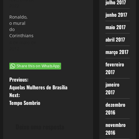
julho 2017
2022
junho 2017
Ronaldo,
o mural
maio 2017
do
Corinthians
abril 2017
4 de maio de
2012
março 2017
fevereiro
Share this on WhatsApp
2017
P
Previous:
janeiro
Aquelas Mulheres de Brasília
o
2017
Next:
Tempo Sombrio
dezembro
s
2016
t
novembro
Deixe uma resposta
n
2016