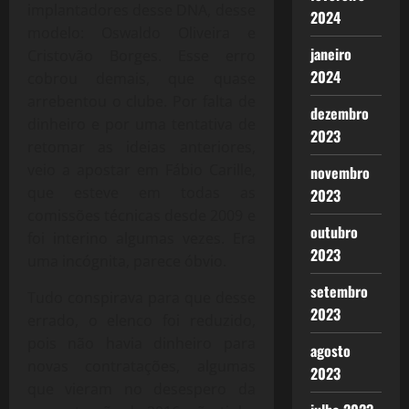
implantadores desse DNA, desse
2024
modelo: Oswaldo Oliveira e
janeiro
Cristovão Borges. Esse erro
2024
cobrou demais, que quase
arrebentou o clube. Por falta de
dezembro
dinheiro e por uma tentativa de
2023
retomar as ideias anteriores,
veio a apostar em Fábio Carille,
novembro
que esteve em todas as
2023
comissões técnicas desde 2009 e
outubro
foi interino algumas vezes. Era
2023
uma incógnita, parece óbvio.
setembro
Tudo conspirava para que desse
2023
errado, o elenco foi reduzido,
pois não havia dinheiro para
agosto
novas contratações, algumas
2023
que vieram no desespero da