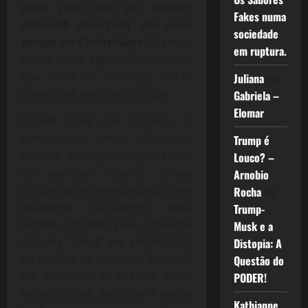
bem, pois isso vai acabar.
Fakes numa
Amanhã começará um novo
sociedade
tempo no Corinthians”.
Parecia
em ruptura.
muito louco alguém falar aquilo
que Andrés Sanchez, então
Juliana
em
presidente interino do clube.
Gabriela –
Elomar
Aquele clube que terminou o
campeonato sendo rebaixado,
Trump é
mesmo com pontuação acima
Louco? –
de qualquer queda, estava
Arnobio
completamente endividado, sem
Rocha
em
jogadores suficientes para
Trump-
formar um time, pois a maioria
Musk e a
daquela “barca” era emprestada
Distopia: A
ou em fim de contrato. Naquele
Questão do
dia, o técnico do Grêmio, Mano
PODER!
Menezes, que decretou a queda
Kathianne