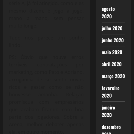
série A, já foi atingido, como eles
agosto
mesmo dizem, é jogo a jogo,
2020
mano a mano, sem pensar
muito longe.
julho 2020
Tudo nos parece um sonho
junho 2020
lindo.
maio 2020
PS: Óbvio que houve erros
abril 2020
terríveis, contratações por
marketing, como Pato e Adriano,
março 2020
arrogância de se sentir novos
ricos e gastar como se não
fevereiro
houvesse amanhã. Relação
2020
promíscua com empresários
janeiro
que acabam ficando com boa
2020
parte dos jogadores. Sobre a
Arena, melhor debater apenas
dezembro
ela, em outro momento.