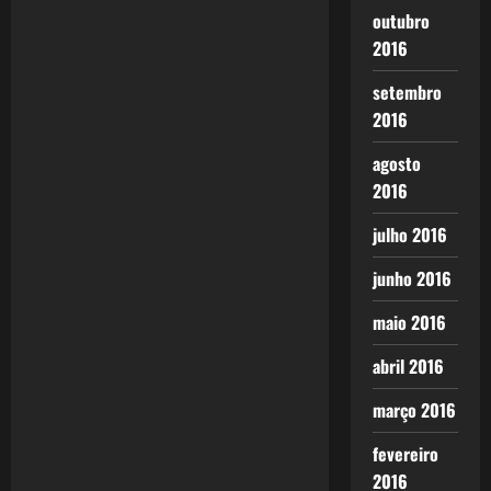
a
outubro
2016
v
setembro
i
2016
g
agosto
2016
a
julho 2016
t
junho 2016
i
maio 2016
o
abril 2016
n
março 2016
fevereiro
2016