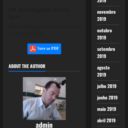
2019
GOL de Rodriguinho contra o
novembro
Sport
2019
https://www.youtube.com/watch?
outubro
v=hRDyEN7EsbI
2019
setembro
Save as PDF
2019
ABOUT THE AUTHOR
agosto
2019
julho 2019
junho 2019
maio 2019
abril 2019
admin