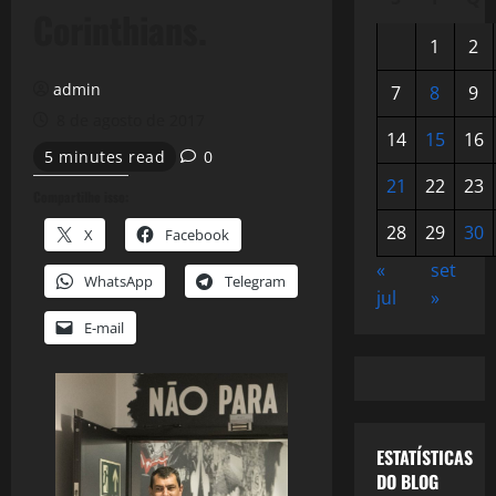
Corinthians.
1
2
admin
7
8
9
8 de agosto de 2017
14
15
16
5 minutes read
0
21
22
23
Compartilhe isso:
28
29
30
X
Facebook
«
set
WhatsApp
Telegram
jul
»
E-mail
ESTATÍSTICAS
DO BLOG