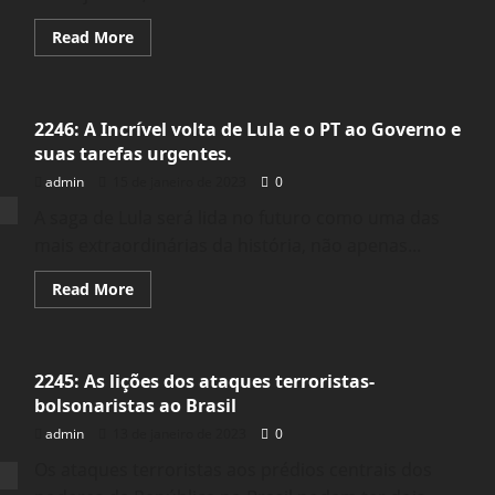
Read
Read More
more
about
Quem
são
os
2246: A Incrível volta de Lula e o PT ao Governo e
“infiltrados”
que
suas tarefas urgentes.
comandaram
a
admin
15 de janeiro de 2023
0
destruição
da
A saga de Lula será lida no futuro como uma das
Praça
dos
mais extraordinárias da história, não apenas...
Três
Poderes?
Read
Read More
more
about
2246:
A
Incrível
2245: As lições dos ataques terroristas-
volta
de
bolsonaristas ao Brasil
Lula
e
admin
13 de janeiro de 2023
0
o
PT
Os ataques terroristas aos prédios centrais dos
ao
Governo