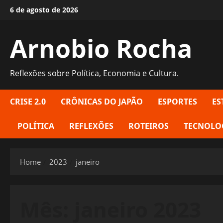
Skip
6 de agosto de 2026
to
content
Arnobio Rocha
Reflexões sobre Política, Economia e Cultura.
CRISE 2.0
CRÔNICAS DO JAPÃO
ESPORTES
ES
POLÍTICA
REFLEXÕES
ROTEIROS
TECNOLO
Home
2023
janeiro
Mês:
janeiro 2023