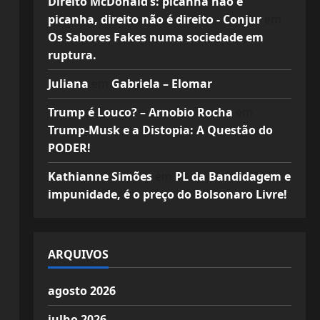
Direito McDonald’s: picanha não é
picanha, direito não é direito - Conjur
em
Os Sabores Fakes numa sociedade em
ruptura.
Juliana
em
Gabriela – Elomar
Trump é Louco? – Arnobio Rocha
em
Trump-Musk e a Distopia: A Questão do
PODER!
Kathianne Simões
em
PL da Bandidagem e
impunidade, é o preço do Bolsonaro Livre!
ARQUIVOS
agosto 2026
julho 2026