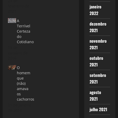
24 de
fevereiro de
janeiro
2021
2022
A
dezembro
Terrível
2021
Certeza
do
novembro
Cotidiano
2021
19 de
outubro de
outubro
2016
2021
O
homem
setembro
que
2021
(não)
amava
agosto
os
2021
cachorros
21 de janeiro
julho 2021
de 2016