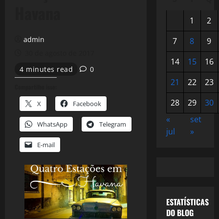
Havana
1
2
admin
7
8
9
30 de agosto de 2017
14
15
16
4 minutes read
0
21
22
23
Compartilhe isso:
28
29
30
X
Facebook
«
set
WhatsApp
Telegram
jul
»
E-mail
ESTATÍSTICAS
DO BLOG