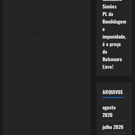
Simões
em
sensações e nem passamos por
PL da
revolução ou qualquer processo
Bandidagem
mais profundo de ruptura.
e
Dessa realidade, que nos parece
impunidade,
tão intima, Padura cria algo
é o preço
espetacular, crítica mordaz ao
do
sistema, não importa se justas
Bolsonaro
ou não, elas existem e são
Livre!
explicitadas de forma genial. A
adaptação é um primor, o
ambiente noir, pois a Havana
ARQUIVOS
parece se conservou nos anos
50, os carros velhos, com a
agosto
fumaça cobrindo as ruas,
2026
tornando mais cinza e escura a
quente cidade, escurecendo a
julho 2026
noite. Os grandes e pequenos