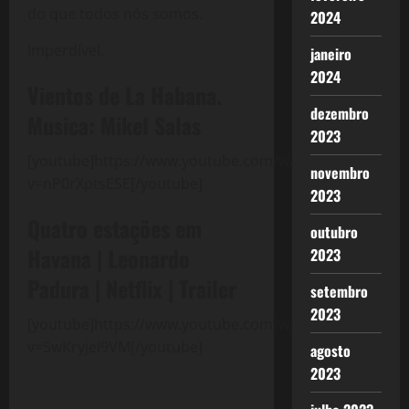
do que todos nós somos.
2024
Imperdível.
janeiro
2024
Vientos de La Habana.
dezembro
Musica: Mikel Salas
2023
[youtube]https://www.youtube.com/watch?
novembro
v=nP0rXptsESE[/youtube]
2023
Quatro estações em
outubro
Havana | Leonardo
2023
Padura | Netflix | Trailer
setembro
2023
[youtube]https://www.youtube.com/watch?
v=5wKryjeI9VM[/youtube]
agosto
2023