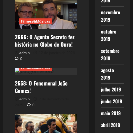
2019
novembro
2019
Filmes&Músicas
outubro
2666: O Agente Secreto fez
2019
história no Globo de Ouro!
setembro
admin
12 de janeiro de 2026
2019
0
Filmes&Músicas
agosto
2019
2658: O Fenomenal João
julho 2019
Gomes!
admin
7 de dezembro de
junho 2019
2025
0
maio 2019
abril 2019