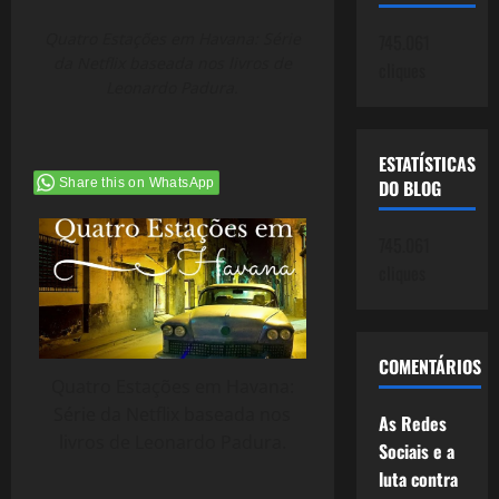
Quatro Estações em Havana: Série
745.061
da Netflix baseada nos livros de
cliques
Leonardo Padura.
ESTATÍSTICAS
DO BLOG
Share this on WhatsApp
745.061
cliques
COMENTÁRIOS
Quatro Estações em Havana:
Série da Netflix baseada nos
As Redes
livros de Leonardo Padura.
Sociais e a
luta contra