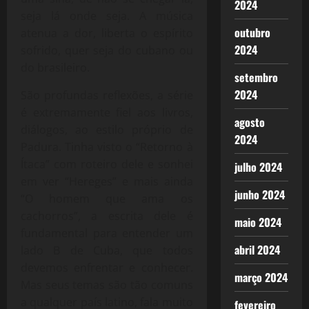
2024
seja lá onde seja. A música
outubro
atenua a dor, liberta o espírito
2024
sofrido, quer seja do cubano ou
do brasileiro.
setembro
2024
São profundas reflexões, a série
é extremamente fiel aos livros,
agosto
diálogos, ao estilo próprio de
2024
Padura. Tinha visto o “Retorno à
Ítaca” com roteiro dele e sonhei
julho 2024
em ver “Hereges” e mais ainda
junho 2024
“O homem que ama os
cachorros”, a escrita dele é
maio 2024
fundamental para entender um
abril 2024
lado B de Cuba, que todos
devemos enfrentar e conhecer.
março 2024
Mas seus temas são tão comuns
a qualquer país latino, fala muito
fevereiro