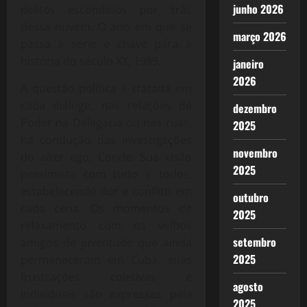
junho 2026
delitos escondidos por trás
dessa nuvem. O ano em que se
março 2026
passa a série é chave para a
história do século XX, 1989.
janeiro
2026
A questão política é tratada em
cada diálogo, nas relações de
dezembro
Poder na Delegacia ou nas ruas,
2025
na condução das investigações
novembro
do alter ego, Conde. Sua visão
2025
pessimista com tudo e todos,
estabelecendo dor e conflito em
outubro
cada cena. Os momentos de
2025
relaxamento com os velhos
setembro
amigos de juventude que ainda
2025
permaneceram em Cuba, suas
frustrações coletivas e
agosto
individuais são expressas pela
2025