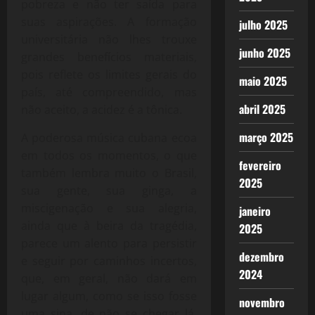
pobreza e não ter saída para
suas aspirações. A formação
julho 2025
universitária não lhes trouxe
junho 2025
grandes benefícios materiais,
pois reflete os limites gerais do
maio 2025
país, até compreendido, mas
abril 2025
não aceito, a acidez é a tônica.
março 2025
A poderosa música cubana ecoa
em todos os momentos, o que
fevereiro
também lembra muito o Brasil,
2025
sua gente, sua ginga, a
miscigenação e sua alegria,
janeiro
ainda que à beira da tragédia,
2025
parece um alento para persistir
dezembro
e seguir por caminhos incertos,
2024
que, em geral, não dará em
lugar algum, como se isso fosse
novembro
uma sina, de não se chegar lá,