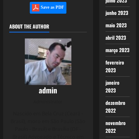
julho 2023
Save as PDF
junho 2023
maio 2023
ABOUT THE AUTHOR
abril 2023
março 2023
fevereiro
2023
janeiro
admin
2023
Administrator
dezembro
2022
Nascido em Bela Cruz (Ceará -
Brasil), moro em São Paulo (São
novembro
Paulo - Brasil) e Brasília (DF -
2022
Brasil) Advogado e Técnico em