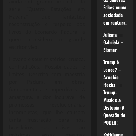
ainda sob grande impacto da
Fakes numa
série “Quatro Estações em
sociedade
Havana”, que fantástica
em ruptura.
reconstrução e respeito aos
livros do Leonardo Padura, a
Juliana
em
quem considero o grande
Gabriela –
escritor vivo.
Elomar
Havana e seus mistérios, crueza,
Trump é
contradições. Possibilidades e
Louco? –
limites. Descrito com maestria
Arnobio
por Padura, em obras
Rocha
em
fundamentais e imperdíveis. A
Trump-
amargura, a dor incurável de
Musk e a
promessas revolucionárias
Distopia: A
incompletas, que lhe causam
Questão do
tanta frustração, para nós,
PODER!
brasileiros, são coisas tão
Kathianne
próximas, essas mesmas