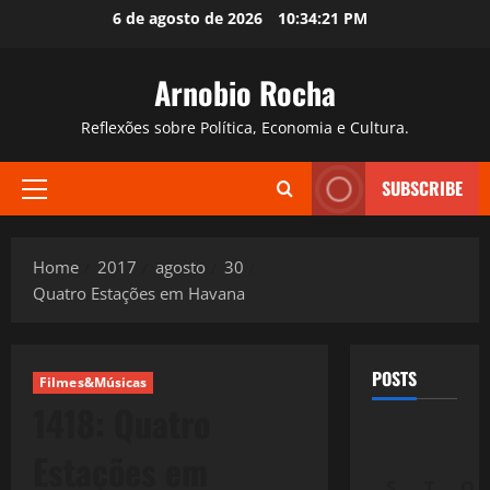
Skip
6 de agosto de 2026
10:34:23 PM
to
content
Arnobio Rocha
Reflexões sobre Política, Economia e Cultura.
SUBSCRIBE
Primary
Menu
Home
2017
agosto
30
Quatro Estações em Havana
POSTS
Filmes&Músicas
1418: Quatro
Estações em
S
T
Q