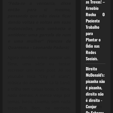
as Trevas! –
“Foda-se a ventania, disse
Arnobio
então para si mesmo,
Rocha
em
O
pensando que não devia ficar
Paciente
dando voltas e voltas em suas
Trabalho
melancolias, pois conhecia o
para
antídoto: uma garrafa de rum
Plantar o
e uma mulher” (Ventos de
Ódio nas
Quaresma – Leonardo Padura)
Redes
Agora dividido entre assistir um
Sociais.
filme, uma série ou tentar
Direito
escrever um novo post. Ali no
McDonald’s:
youtube toca “City of stars”,
picanha não
música do aclamado La la Land,
é picanha,
a trilha tem coisas boas, o filme,
direito não
nada demais. A mente viaja por
é direito -
temas, livros, cinema, sem nada
Conjur
em
específico. Bem, na verdade,
Os Sabores