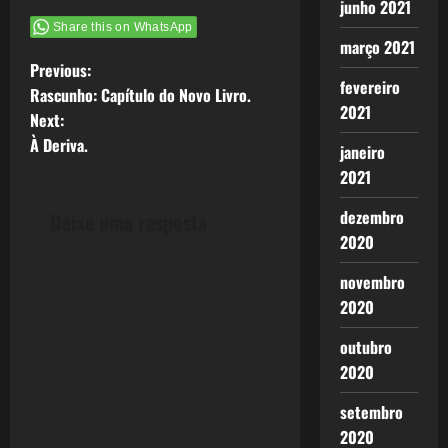
junho 2021
Share this on WhatsApp
março 2021
P
Previous:
fevereiro
Rascunho: Capítulo do Novo Livro.
o
2021
Next:
À Deriva.
s
janeiro
2021
t
dezembro
Deixe uma resposta
n
2020
a
novembro
2020
v
outubro
i
2020
g
setembro
2020