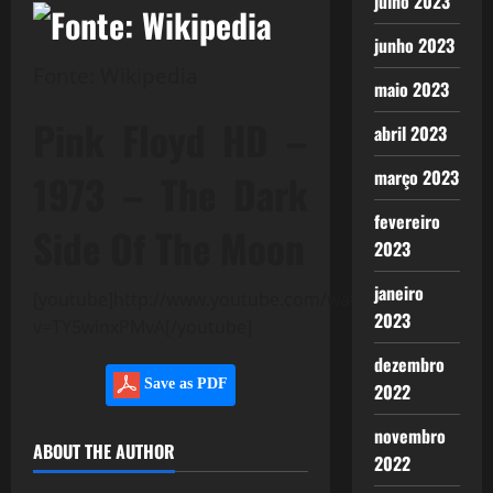
julho 2023
junho 2023
Fonte: Wikipedia
maio 2023
Pink Floyd HD –
abril 2023
março 2023
1973 – The Dark
fevereiro
Side Of The Moon
2023
janeiro
[youtube]http://www.youtube.com/watch?
2023
v=TY5winxPMvA[/youtube]
dezembro
Save as PDF
2022
novembro
ABOUT THE AUTHOR
2022