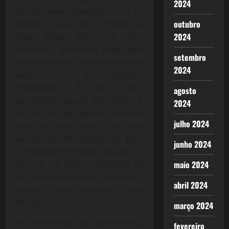
2024
que já havia trabalhado com os
Beatles. A capa com o Prisma foi
outubro
uma genial ideia de Alan
2024
Parsons, a pedido do grupo que
setembro
representasse aquele ambiente
2024
exótico e de extrema
criatividade. É um disco
agosto
psicodélico, quase um tributo à
2024
loucura de Syd Barret, afastado
julho 2024
do grupo pela doença, mas que
sempre foi uma espécie de guru
junho 2024
e inspirador de Roger Waters. O
disco é um todo, impossível de
maio 2024
ser ouvido de forma “quebrada”
abril 2024
mesmo tendo clássicos como
Money e Time.
março 2024
As referências ou coincidência
fevereiro