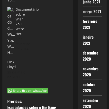
junho 2021
Documentário
março 2021
sobre
Wish
fevereiro
You
2021
Were
Here
janeiro
6 de
2021
fevereiro
de 2014
dezembro
2020
Pink
Floyd
novembro
25 de maio
2020
de 2012
outubro
2020
Share this on WhatsApp
setembro
P
Previous:
2020
Especulações sobre o Big Bang