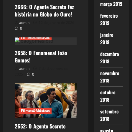
março 2019
2666: O Agente Secreto fez
história no Globo de Ouro!
fevereiro
2019
admin
12 de janeiro de 2026
0
janeiro
Filmes&Músicas
2019
2658: O Fenomenal João
dezembro
Gomes!
2018
admin
7 de dezembro de
novembro
2025
0
2018
outubro
2018
setembro
Filmes&Músicas
2018
2652: O Agente Secreto
agosto