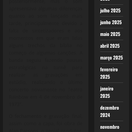
posteriormente, mas o som
apresentava algumas diferenças
julho 2025
quanto ao som lançado mais
junho 2025
tarde, principalmente devido a
falta de sintetizadores e aos
maio 2025
momentos em que eram lidas
alguns trechos da bíblia no
abril 2025
começo de algumas canções. A
março 2025
banda seguiu fazendo pausas
estratégicas na turnê para
fevereiro
realizar as gravações em
2025
estúdio, realizando o último
janeiro
concerto novamente no Teatro
2025
Rainbow em 4 de novembro de
1973″.
dezembro
2024
O fechamento e gravação final,
assim como a capa, foi obra de
novembro
Alan Parsons, o genial produtor,