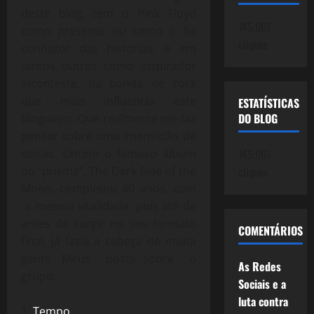
deste blog, tem o Pink Floyd
745.061
como presente ou como o fio
cliques
condutor das histórias, e em
tantos outros como inspirador
inconteste, da banda de rock
que mais influencia este
ESTATÍSTICAS
DO BLOG
blogueiro. Que realmente me faz
pensar sobre uma imensidão de
coisas. Ontem o famoso álbum
745.061
do “prisma”, The Dark Side of the
cliques
Moon, completou 40 anos, com
a mesma vitalidade, pois até de
antes de surgir no seu formato
COMENTÁRIOS
final, já fazia a cabeça de muita
gente. Meus posts sobre o
As Redes
grupo:
Sociais e a
luta contra
Tempo