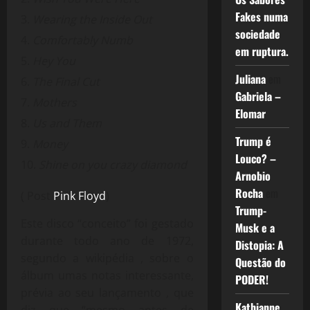
Fakes numa
Wearing the Inside Out
sociedade
Comfortably Numb
em ruptura.
Hey You
Juliana
em
The Final Cut
Gabriela –
Mothers
Elomar
Us and Them
Trump é
Money
Louco? –
Shine on you crazy diamond
Arnobio
Rocha
em
( Post
Pink Floyd
)
Trump-
Este disco “conceito” foi gestado
Musk e a
durante todo ano de 1972,
Distopia: A
segundo a wikipédia , sobre o
Questão do
álbum umas notas interessante,
PODER!
prévia ao seu lançamento , que
Kathianne