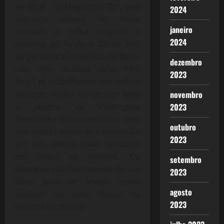
ao filme ”O Mágico de Oz”, que
2024
segundo dizem, se fosse
janeiro
retirada a trilha original e
2024
pusesse de fundo o álbum não
se perderia a dinâmica do filme,
dezembro
não deve duvidar dela, Pink
2023
Floyd já trabalharam em trilhas
sonoras, então conheciam bem
novembro
a técnica de montagem
2023
filme/trilha. Fica como mais uma
outubro
das muitas histórias e lendas de
2023
um dos álbuns mais vendidos
em todos os tempos. Os
setembro
números são fenomenais de um
2023
disco para ser levado como
agosto
símbolo de uma época da
2023
história da música.