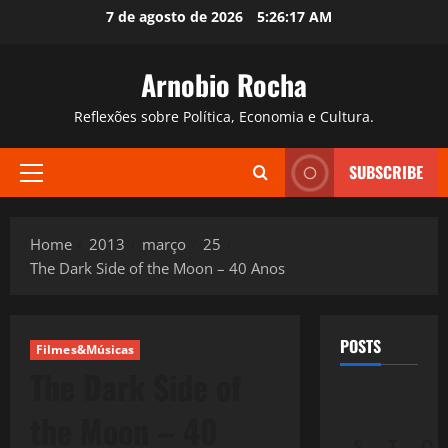
Skip
7 de agosto de 2026
5:26:19 AM
to
content
Arnobio Rocha
Reflexões sobre Política, Economia e Cultura.
SUBSCRIBE
Primary
Menu
Home
2013
março
25
The Dark Side of the Moon – 40 Anos
POSTS
Filmes&Músicas
The Dark Side of
the Moon – 40
S
T
Q