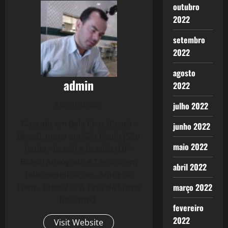
outubro
2022
setembro
2022
agosto
admin
2022
Administrator
julho 2022
Nascido em Bela Cruz (Ceará -
junho 2022
Brasil), moro em São Paulo (São
maio 2022
Paulo - Brasil) e Brasília (DF -
Brasil) Advogado e Técnico em
abril 2022
Telecomunicações. Autor do
março 2022
Livro - Crise 2.0: A Taxa de Lucro
Reloaded.
fevereiro
2022
Visit Website