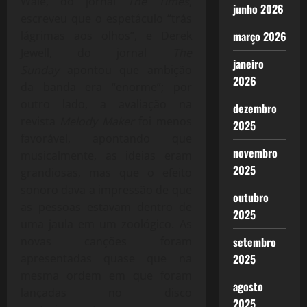
Wale, do jornal
The Times
,
junho 2026
escreveu que o espetáculo “trás
lágrimas aos olhos”, e Derek
março 2026
Jewell, do jornal
The
janeiro
Sunday
apontou que ambição
2026
da banda era “enorme”; por
outro lado, a avaliação na
dezembro
revista
Melody Maker
foi menos
2025
favorável, apontando que
novembro
musicalmente, as ideias eram
2025
grandiosas, mas que o efeito
sonoro dava a impressão de que
outubro
as pessoas estavam dentro de
2025
uma jaula em um zoológico. As
novas canções foram
setembro
apresentadas quase que na
2025
mesma ordem em que foram
agosto
lançadas no disco
2025