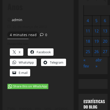
Anos
admin
4
5
6
25 de março de 2013
11
12
13
4 minutes read
0
18
19
20
Compartilhe isso:
25
26
27
X
Facebook
«
abr
WhatsApp
Telegram
fev
»
E-mail
Share this on WhatsApp
ESTATÍSTICAS
DO BLOG
Pelo menos em seis artigos,