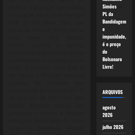
diz que “mesmo antes de
Simões
em
finalizar a gravação em estúdio,
PL da
a banda iniciou a turnê
The Dark
Bandidagem
Side of the Moon Tour
, que
e
durou de 1972 até 1973 e contou
impunidade,
com shows nos Estados
é o preço
Unidos, Canadá e Europa,
do
permitindo que a banda revisse
Bolsonaro
e melhorasse as canções a cada
Livre!
noite; O concerto
Dark Side of
the Moon: A Piece for Assorted
Lunatics
foi realizado pela
primeira vez no Rainbow em 17
ARQUIVOS
de fevereiro de 1972 com uma
plateia formada apenas por
agosto
jornalistas e críticos, e recebeu
2026
avaliações muito boas de quase
julho 2026
todos os presentes; Michael