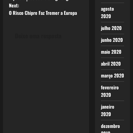
o
Next:
agosto
O Risco Chipre Faz Tremer a Europa
s
2020
t
julho 2020
Deixe uma resposta
n
junho 2020
maio 2020
a
abril 2020
v
março 2020
i
fevereiro
g
2020
a
janeiro
2020
t
dezembro
i