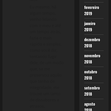
fevereiro
Eu mesmo, há
2019
algum tempo,
venho lidando
janeiro
com o meu e até
2019
um tempo atrás,
fazia o mais
dezembro
rápido e simples,
2018
como você diz,
novembro
tentando fugir
2018
dele, de um modo
que, se me
outubro
preservou aquilo
2018
que tenho de
setembro
integridade, me
2018
trouxe um tanto
de dissabores e
agosto
atrasos,
2018