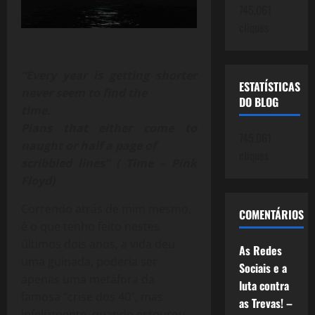
745.061
cliques
“Every year is getting shorter
ESTATÍSTICAS
never seem to find the
DO BLOG
time.
Plans that either come to
745.061
naught or half a page of
cliques
scribbled lines” ( Time – Pink
Floyd)
Correndo atrás de mim mesmo,
COMENTÁRIOS
é o que tenho feito nestes
últimos dois anos, a vida deu
As Redes
uma guinada, poderia ser
Sociais e a
apenas uma metáfora da
luta contra
famosa “crise dos 40”, mas
as Trevas! –
infelizmente, quando estourou,