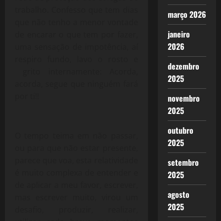
trabalho. Confesso que tem dias
março 2026
que não tenho a menor vontade
janeiro
de encarar o que tem por fazer,
2026
uma sensação de impotência, aí
respiro fundo, lavo o rosto e
dezembro
grito internamente: Acorda,
2025
acorda, segue que ninguém fará
por ti!!
novembro
2025
outubro
O tempo teima em não passar,
2025
ou para que não estar presente,
parece que voa, esta relatividade
setembro
é muito complexa de entender e
2025
de aplicar a meu favor, escrever,
agosto
mas escrever muito, virou um
2025
desafio, produzir, realizar,