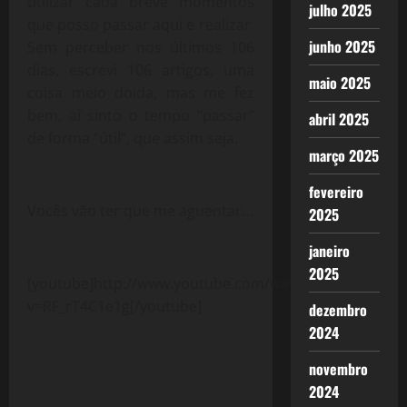
utilizar cada breve momentos
julho 2025
que posso passar aqui e realizar.
junho 2025
Sem perceber nos últimos 106
dias, escrevi 106 artigos, uma
maio 2025
coisa meio doida, mas me fez
bem, aí sinto o tempo “passar”
abril 2025
de forma “útil”, que assim seja.
março 2025
fevereiro
Vocês vão ter que me aguentar…
2025
janeiro
2025
[youtube]http://www.youtube.com/watch?
v=RF_rT4C1e1g[/youtube]
dezembro
2024
novembro
2024