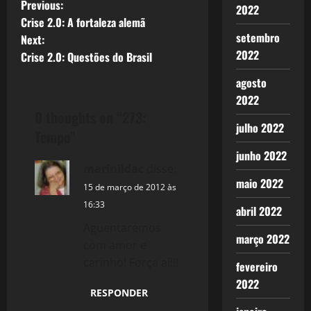
P
Previous:
2022
Crise 2.0: A fortaleza alemã
o
setembro
Next:
2022
Crise 2.0: Questões do Brasil
s
agosto
t
2022
0 thoughts on “
273:
n
julho 2022
Tempo
”
a
junho 2022
marinildac
disse:
v
maio 2022
15 de março de 2012 às
i
16:33
abril 2022
Aguentaremos
g
março 2022
com amor e
carinho! Força aí!!!
a
fevereiro
2022
t
RESPONDER