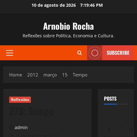
Skip
10 de agosto de 2026
7:19:48 PM
to
content
Arnobio Rocha
Reflexões sobre Política, Economia e Cultura.
SUBSCRIBE
Primary
Menu
Home
2012
março
15
Tempo
POSTS
Reflexões
273: Tempo
admin
S
T
Q
15 de março de 2012