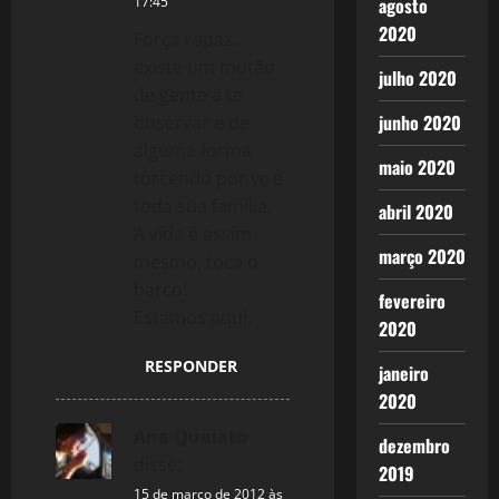
agosto
17:45
2020
Força rapaz…
existe um motão
julho 2020
de gente a te
junho 2020
observar e de
alguma forma
maio 2020
torcendo por vc e
toda sua familia.
abril 2020
A vida é assim
março 2020
mesmo, toca o
barco!
fevereiro
Estamos aqui.
2020
RESPONDER
janeiro
2020
Ana Quaiato
dezembro
disse:
2019
15 de março de 2012 às