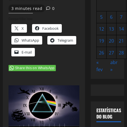
3 minutes read
0
5
6
7
Compartilhe isso:
X
Facebook
12
13
14
WhatsApp
Telegram
19
20
21
E-mail
26
27
28
«
abr
Share this on WhatsApp
fev
»
ESTATÍSTICAS
DO BLOG