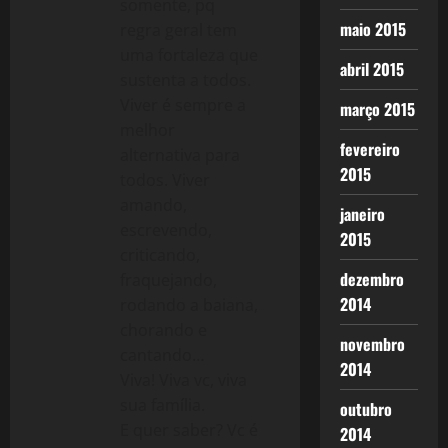
somente, pq
maio 2015
regra geral tem
uma fortaleza que
abril 2015
sustenta a todos.
Viver é sempre a
março 2015
melhor
fevereiro
alternativa para
2015
todos. Viver
amando,
janeiro
escrevendo,
2015
criticando,
dezembro
fraquejando,
2014
rodando a baiana,
chorando e
novembro
cantando…
2014
Viva! Viva vc, viva
sua família.
outubro
E quer saber? Vc é
2014