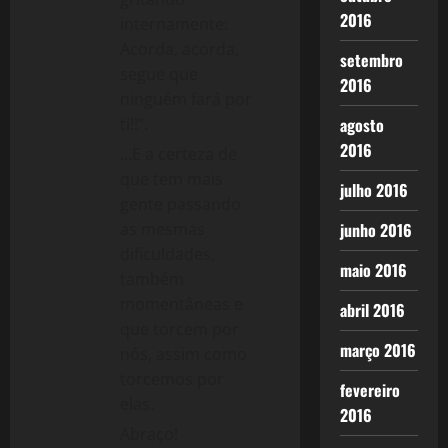
2016
internamente:
Acorda, acorda,
setembro
segue que
2016
ninguém fará por
agosto
ti!!”.
2016
…E a certeza de
que tem mais
julho 2016
gente passando
junho 2016
as mesmas
dificuldades,
maio 2016
também
momentâneas e
abril 2016
que torcem por
março 2016
nós, assim como
torcemos por
fevereiro
elas.
2016
Abraço!