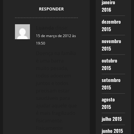
janeiro
2016
RESPONDER
dezembro
Luanda
disse:
2015
15 de março de 2012 às
novembro
19:50
2015
Doença na família
outubro
é uma barra
2015
muito pesada,
todos adoecem
setembro
juntos e todos
2015
precisam estar
saudáveis para
agosto
ajudar aquele que
2015
é mais fragilizado
julho 2015
fisicamente.
Fisicamente
junho 2015