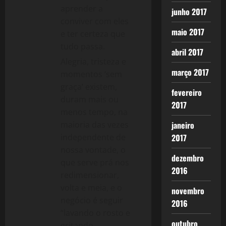
aprender a
junho 2017
conviver com eles
maio 2017
e ter certeza que
tudo passa.
abril 2017
Alegria, tristeza e
março 2017
momentos ‘sem
graça’ existem,
fevereiro
duram mais ou
2017
menos tempo, na
janeiro
maioria das vezes
2017
independente de
nossa vontade, o
dezembro
que serve prá nos
2016
redimensionar,
volta e meia, e o
novembro
negócio é seguir
2016
“lavando o rosto e
outubro
gritando