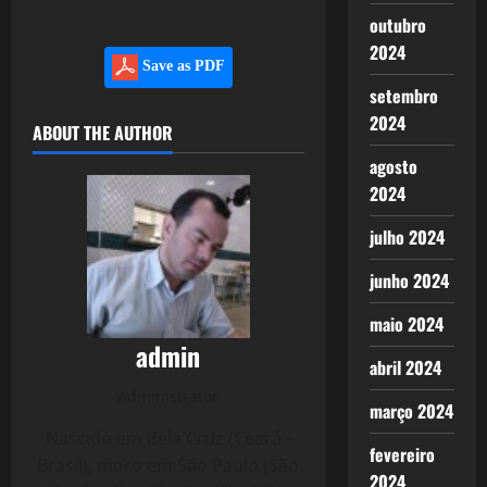
outubro
2024
Save as PDF
setembro
2024
ABOUT THE AUTHOR
agosto
2024
julho 2024
junho 2024
maio 2024
admin
abril 2024
Administrator
março 2024
Nascido em Bela Cruz (Ceará -
fevereiro
Brasil), moro em São Paulo (São
2024