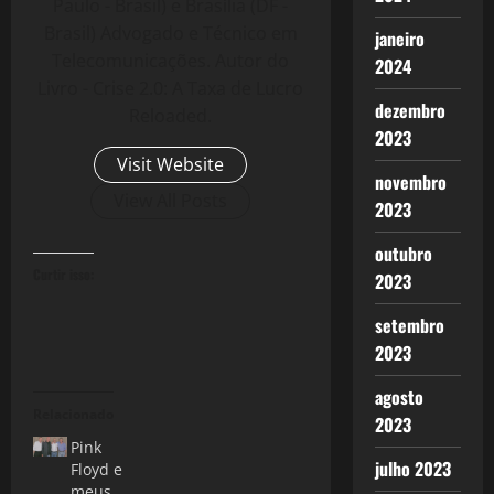
Paulo - Brasil) e Brasília (DF -
Brasil) Advogado e Técnico em
janeiro
Telecomunicações. Autor do
2024
Livro - Crise 2.0: A Taxa de Lucro
dezembro
Reloaded.
2023
Visit Website
novembro
View All Posts
2023
outubro
Curtir isso:
2023
setembro
2023
agosto
Relacionado
2023
Pink
julho 2023
Floyd e
meus