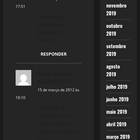
novembro
17:51
2019
sempre que
quiser falar
outubro
garanto que
2019
ouvirei
setembro
2019
RESPONDER
agosto
2019
Paulo Roberto
Stockler
disse:
julho 2019
15 de março de 2012 às
19:10
junho 2019
Aprender a
maio 2019
conviver com o
abril 2019
vazio, cada um
com o seu, não é
março 2019
fácil.