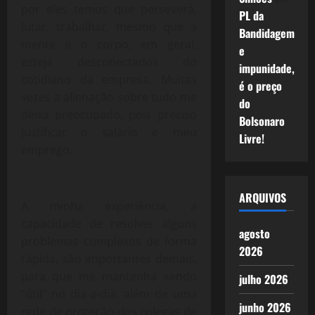
por eles temos que perseverá,
PL da
lutar, trabalhar, mesmo que a
Bandidagem
mente e o corpo, em geral,
e
esteja desconectados do
impunidade,
cotidiano da empresa. Muitas
é o preço
vezes a alienação sobre tudo me
do
deixa preocupado, pois preciso
Bolsonaro
justificar o salário e meu
Livre!
emprego.
ARQUIVOS
A minha experiência, a
capacidade de resolver alguns
agosto
problemas complexos de forma
2026
rápida, são importantes demais,
para que me mantenha sendo
julho 2026
“útil” no dia-a-dia, além de uma
junho 2026
rede de proteção dos colegas de