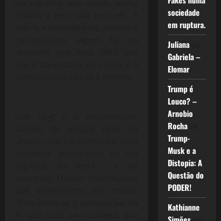
Fakes numa
dia seguinte, sem dúvida, acaba
sociedade
tirando a terra sob seus pés. A
em ruptura.
vida fica em suspenso, manter a
racionalidade, algum fio de
Juliana
em
realidade, por mais difícil que
Gabriela –
seja é obrigatório, pois pirar é o
Elomar
caminho mais rápido e simples.
Trump é
Louco? –
Arnobio
Este blog e a solidariedade,
Rocha
em
carinho de amigos reais ou
Trump-
virtuais, são fundamentais, para
Musk e a
continuar acreditando no dia
Distopia: A
seguinte, na meta a ser
Questão do
alcançada. O amor incondicional
PODER!
que alimentamos por nossos
filhos torna-se o combustível da
Kathianne
fé que tudo se resolverá, que
Simões
em