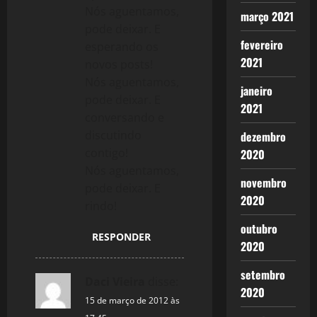
Nós aguentamos,
março 2021
pode deixar. E
fevereiro
esperando os
2021
novos posts!
Nós aguentamos,
janeiro
pode deixar. E
2021
conversando e
discutindo
dezembro
contigo!
2020
Nós aguentamos,
novembro
pode deixar. E
2020
rindo!
outubro
RESPONDER
2020
setembro
Daci Vieira
disse:
2020
15 de março de 2012 às