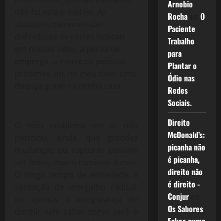
Arnobio
não foi este o motivo. As
Rocha
em
O
situações extremas são
Paciente
definidoras de cortes radicais
Trabalho
em nossas vidas, a perda de
para
emprego, a morte de pessoas
Plantar o
próximas, ou, no meu caso, uma
Ódio nas
doença grave na minha casa.
Redes
Sociais.
Direito
O meu problema em si, não
McDonald’s:
permitiu, ainda, que grandes
picanha não
mudanças ou rupturas possam
é picanha,
ser feitas, mas o caminho é este.
direito não
O longo tempo de ansiedade, a
é direito -
sensação de mergulho radical,
Conjur
em
ou apenas a insegurança de
Os Sabores
dormir sem saber como será o