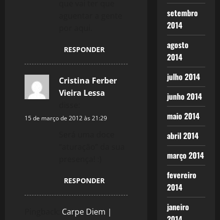
que vai ter que
setembro
aguentar a gente
2014
por aqui.
agosto
RESPONDER
2014
julho 2014
Cristina Ferber
Vieira Lessa
junho 2014
disse:
maio 2014
15 de março de 2012 às 21:29
Será uma doce
abril 2014
“aturação” da sua
março 2014
presença! :)
fevereiro
RESPONDER
2014
janeiro
Pingback:
Carpe Diem |
2014