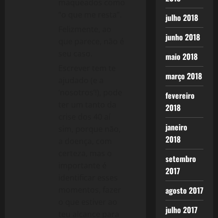
maqueados como
“o que me resta”.
julho 2018
Felizmente, ao
junho 2018
que parece, não é
seu caso.
maio 2018
Escrever tem te
março 2018
ajudado (e a
‘nosotros’!), pode
fevereiro
ter um tanto da
2018
crise dos 40 aí
janeiro
sim, porque não,
2018
a doença, com
certeza, mas o
setembro
importante é
2017
identificar esses
agosto 2017
momentos, fazer
o que estiver ao
julho 2017
teu alcance para