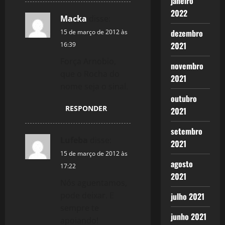
janeiro
i
2022
Macka
disse:
o
dezembro
15 de março de 2012 às
2021
16:39
n
Força Arnobio,
novembro
que o Rocha do
2021
nome seja o sinal.
outubro
RESPONDER
2021
setembro
Lufeba
disse:
2021
15 de março de 2012 às
agosto
17:22
2021
Nós aguentamos,
pode deixar. E
julho 2021
sempre te
junho 2021
apoiando!