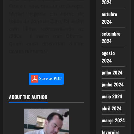
2024
Este é o novo mundo da Europa.
outubro
Merkel negocia em nome de
2024
todos da Zona do Euro, foi assim
com Dilma, representando os
setembro
BRICs , é assim com Obama.
2024
Quem ousa discordar, diante
destes números?
agosto
2024
julho 2024
Save as PDF
junho 2024
maio 2024
ABOUT THE AUTHOR
abril 2024
março 2024
fevereiro