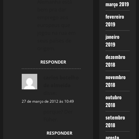
Alemanha está
março 2019
bem pra dar
fevereiro
emprego aos
2019
europeus que
jogou na rua em
janeiro
seus países de
2019
origem.
dezembro
RESPONDER
2018
novembro
carlos botelho
2018
de almeida
disse:
outubro
27 de março de 2012 às 10:49
2018
porque? Der
setembro
Füher.
2018
RESPONDER
agosto