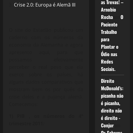
as Trevas! –
Crise 2.0: Europa é Alemã III
Arnobio
Rocha
em
O
Paciente
O site do Estadão publicou um
Trabalho
caderno com os números da
para
economia da Alemanha e agora
Plantar o
apresento aqui, para que
Ódio nas
possamos efetivamente
Redes
perceber o real peso que ela
Sociais.
exerce sobre os países, há
Direito
alguns dados comparativos que
McDonald’s:
mostram bem os por quês da
picanha não
crise deles e a pujança alemã.
é picanha,
Comecemos:
direito não
1) PIB , os números do 4º
é direito -
trimestre 2011:
Conjur
em
Os Sabores