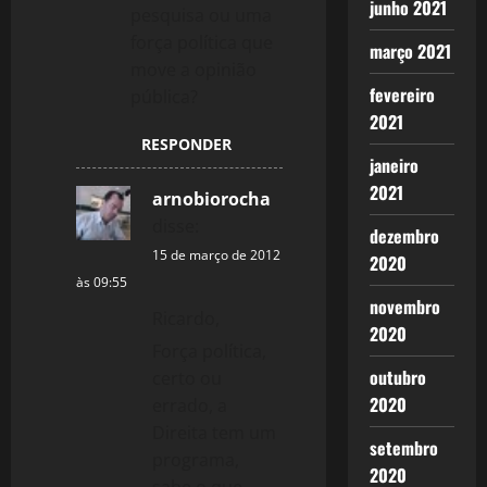
junho 2021
pesquisa ou uma
força política que
março 2021
move a opinião
fevereiro
pública?
2021
RESPONDER
janeiro
2021
arnobiorocha
disse:
dezembro
15 de março de 2012
2020
às 09:55
novembro
Ricardo,
2020
Força política,
outubro
certo ou
2020
errado, a
Direita tem um
setembro
programa,
2020