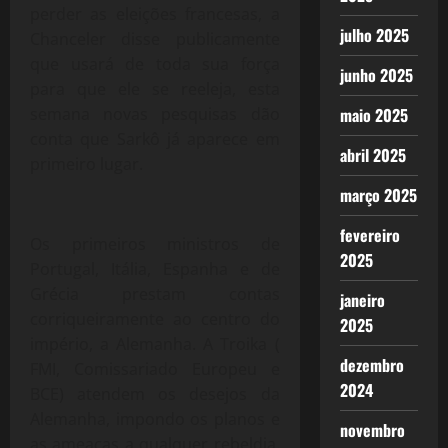
perder as eleições francesas, a
julho 2025
Chanceler disse publicamente
que usará de toda sua força
junho 2025
para que ele se reeleja, esta
maio 2025
semana novas pesquisas dão
conta que Sarkô já aparece em
abril 2025
primeiro lugar.
março 2025
fevereiro
Os primeiros ministros de
2025
Portugal, Itália, Espanha e de
Grécia prestam contas
janeiro
corriqueiramente ao centro do
2025
império, a Alemanha. A Troika (
dezembro
FMI, Comissariado Europeu e
2024
BCE) atendem os desejos da
Alemanha, impondo os planos e
novembro
as ameaças a qualquer rebeldia.