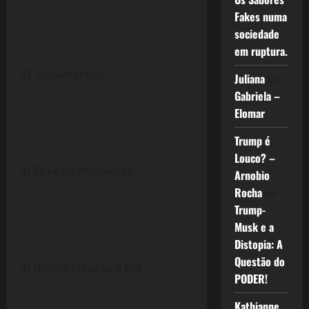
Fakes numa
sociedade
em ruptura.
2) Desemprego
Juliana
em
Gabriela –
Elomar
Trump é
Louco? –
3) Taxa de Poupança
Arnobio
Rocha
em
Trump-
Musk e a
Distopia: A
Questão do
4) Dívida Líquida x PIB
PODER!
Kathianne