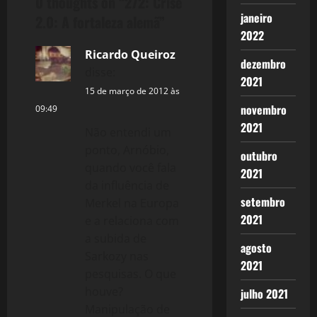
0 thoughts on “
272: Crise
n
janeiro
2.0: A fortaleza alemã
”
a
2022
Ricardo Queiroz
dezembro
v
disse:
2021
i
15 de março de 2012 às
novembro
09:49
g
2021
Não entendi um
ponto, Arnóbio,
a
outubro
quando você fala
2021
t
da influência de
setembro
Merkel na Europa
i
2021
e a relaciona com
a subida de
o
agosto
Sarkozy nas
2021
n
pesquisas. O que
houve?
julho 2021
Manipulação de