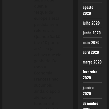
sabe o que
quer, a
agosto
“esquerda”
2020
europeia esta
julho 2020
perdida, sem
referência.
junho 2020
Quando Sarkô
maio 2020
tava 10 pontos
atrás eu já
abril 2020
achava que ele
ganharia. De
março 2020
todo a
fevereiro
Economia
2020
Francesa não
sucumbiu,
janeiro
ainda, o apoio
2020
alemão é
dezembro
fundamental,