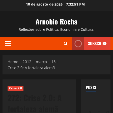
Skip
10 de agosto de 2026
7:32:52 PM
to
content
Arnobio Rocha
Reflexões sobre Política, Economia e Cultura.
SUBSCRIBE
Primary
Menu
Home
2012
março
15
Crise 2.0: A fortaleza alemã
POSTS
Crise 2.0
272: Crise 2.0: A
fortaleza alemã
S
T
Q