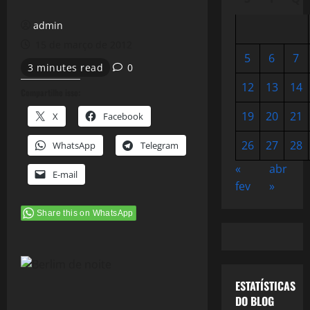
admin
15 de março de 2012
5
6
7
3 minutes read
0
12
13
14
Compartilhe isso:
19
20
21
X
Facebook
26
27
28
WhatsApp
Telegram
«
abr
E-mail
fev
»
Share this on WhatsApp
ESTATÍSTICAS
DO BLOG