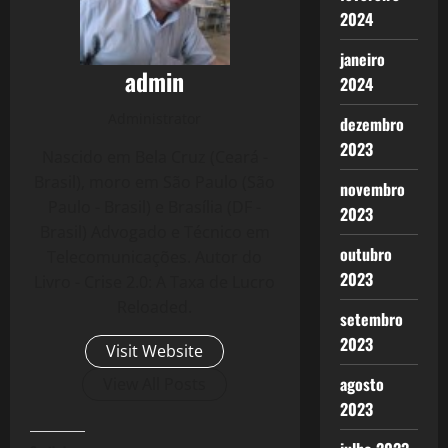
2024
janeiro
admin
2024
Administrator
dezembro
2023
Nascido em Bela Cruz (Ceará -
Brasil), moro em São Paulo (São
novembro
Paulo - Brasil) e Brasília (DF -
2023
Brasil) Advogado e Técnico em
outubro
Telecomunicações. Autor do
2023
Livro - Crise 2.0: A Taxa de Lucro
Reloaded.
setembro
2023
Visit Website
agosto
View All Posts
2023