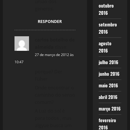
uniao dos
outubro
generos.
2016
RESPONDER
setembro
2016
carlos botelho de
agosto
almeida
disse:
2016
27 de março de 2012 às
julho 2016
10:47
porque? Der
junho 2016
Füher
maio 2016
Onde encontrar o
caminho do senso
abril 2016
comum?
março 2016
A Luz do sol é
para todos , mas
fevereiro
algyue busca um
2016