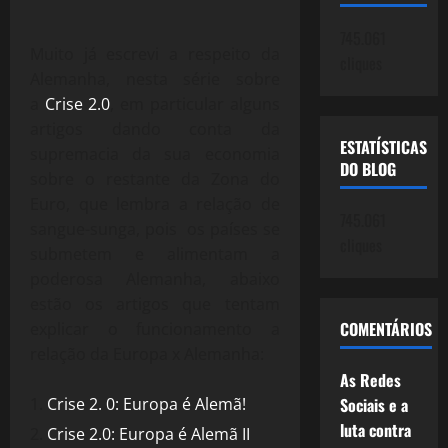
745.061
Muito já escrevi a respeito da
cliques
Alemanha, nesta série sobre
a
Crise 2.0
, em particular alguns
artigos dando conta da
ESTATÍSTICAS
supremacia da sua economia
DO BLOG
sobre o restante da Zona do
Euro, que lembra a relação de
745.061
sangue-sunga, pois os países se
cliques
submetem e alimentam a
poderosa Alemanha, abaixo
estão os artigos que tentam
COMENTÁRIOS
explicar o funcionamento a
relação da Europa x Alemanha:
As Redes
Sociais e a
Crise 2. 0: Europa é Alemã!
luta contra
Crise 2.0: Europa é Alemã II