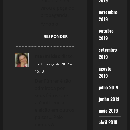
2019
então Merkel
virou a peça de
novembro
propaganda.
2019
Arnobio
outubro
RESPONDER
2019
setembro
marinildac
disse:
2019
15 de março de 2012 às
agosto
16:43
2019
Der Führer é tão
julho 2019
admirada por
seus feitos que
junho 2019
até influencia
eleição em outros
maio 2019
países… Pelo
abril 2019
menos A