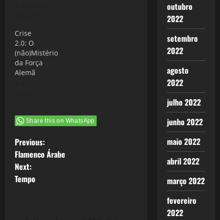
outubro
9 de março
de 2012
2022
Crise
setembro
2.0: O
2022
(não)Mistério
da Força
agosto
Alemã
2022
3 de junho de
2012
julho 2022
junho 2022
Share this on WhatsApp
P
maio 2022
Previous:
Flamenco Árabe
abril 2022
o
Next:
Tempo
março 2022
s
fevereiro
t
2022