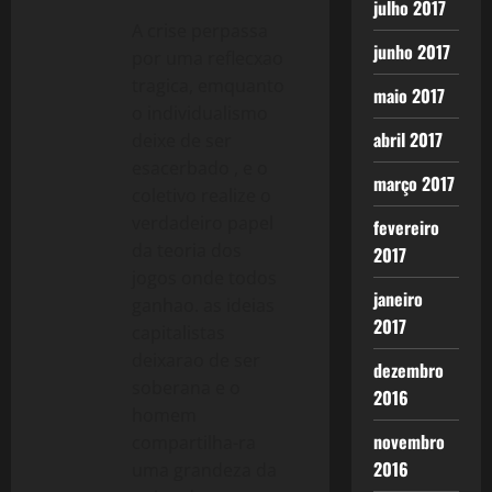
julho 2017
A crise perpassa
junho 2017
por uma reflecxao
tragica, emquanto
maio 2017
o individualismo
abril 2017
deixe de ser
esacerbado , e o
março 2017
coletivo realize o
verdadeiro papel
fevereiro
da teoria dos
2017
jogos onde todos
janeiro
ganhao. as ideias
2017
capitalistas
deixarao de ser
dezembro
soberana e o
2016
homem
novembro
compartilha-ra
2016
uma grandeza da