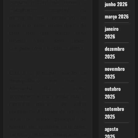
comum, o Euro, não tornou o
junho 2026
trabalhador espanhol ou
março 2026
português mais produtivo, ao
contrário, estes países diante da
janeiro
crise tem que aceitar uma
2026
moeda forte, sem poder
dezembro
competir com a fortaleza alemã.
2025
novembro
Esta é a principal relação de
2025
desequilíbrio, em que a
outubro
Alemanha dita o ritmo
2025
econômico e mais ainda qual o
caminho político do velho
setembro
continente. A menos de um mês
2025
atrás o aliado principal de
Merkel, seu ajudante de ordens,
agosto
Sarkhozy estava ameaçado de
2025