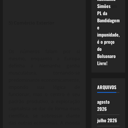
Simões
em
PL da
Bandidagem
5) Comércio Exterior
e
impunidade,
é o preço
do
Os números falam por si
Bolsonaro
mesmo, enquanto a Europa
Livre!
definha a Alemanha ganha
musculatura, tornando-se
predominante economicamente,
ARQUIVOS
impondo sua lógica de
funcionar, mas o centro é seu
agosto
padrão produtivo, a exploração
2026
capitalista se dar de forma mais
científica, se sobressai diante
julho 2026
das outras economias. A moeda