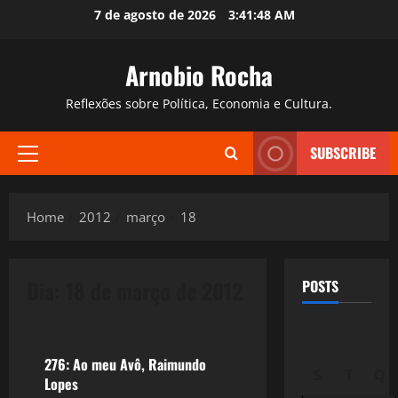
Skip
7 de agosto de 2026
3:41:49 AM
to
content
Arnobio Rocha
Reflexões sobre Política, Economia e Cultura.
SUBSCRIBE
Primary
Menu
Home
2012
março
18
Dia:
18 de março de 2012
POSTS
Reflexões
276: Ao meu Avô, Raimundo
S
T
Q
Lopes