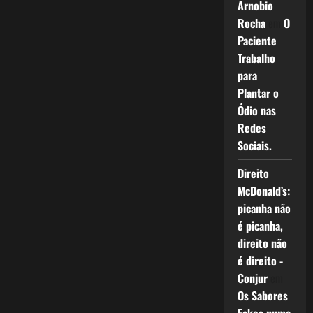
Arnobio
Rocha
em
O
Paciente
Trabalho
para
Plantar o
Ódio nas
Redes
Sociais.
Direito
McDonald’s:
picanha não
é picanha,
direito não
é direito -
Conjur
em
Os Sabores