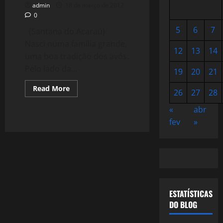
admin
18 de março de 2012
0
5
6
7
(Santana do Acaraú)
Nasci numa família grande,
12
13
14
uma boa tradição dos avós.
Pelo lado da...
19
20
21
Read
Read More
26
27
28
more
about
276:
«
abr
Ao
fev
»
meu
Avô,
Raimundo
Lopes
ESTATÍSTICAS
DO BLOG