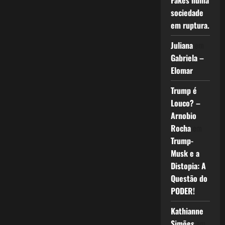
Fakes numa
sociedade
em ruptura.
Juliana
em
Gabriela –
Elomar
Trump é
Louco? –
Arnobio
Rocha
em
Trump-
Musk e a
Distopia: A
Questão do
PODER!
Kathianne
Simões
em