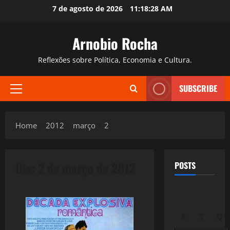
Skip
7 de agosto de 2026
11:18:29 AM
to
content
Arnobio Rocha
Reflexões sobre Política, Economia e Cultura.
SUBSCRIBE
Primary
Menu
Home
2012
março
2
Dia:
2 de março de 2012
POSTS
S
T
Q