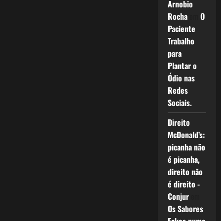
Arnobio
Rocha
em
O
Paciente
Trabalho
para
Plantar o
Ódio nas
Redes
Sociais.
Direito
McDonald’s:
picanha não
é picanha,
direito não
é direito -
Conjur
em
Os Sabores