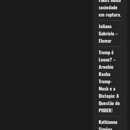
Fakes numa
sociedade
em ruptura.
Juliana
em
Gabriela –
Elomar
Trump é
Louco? –
Arnobio
Rocha
em
Trump-
Musk e a
Distopia: A
Questão do
PODER!
Kathianne
Simões
em