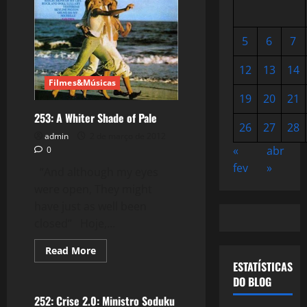
5
6
7
12
13
14
Filmes&Músicas
19
20
21
253: A Whiter Shade of Pale
26
27
28
admin
2 de março de 2012
«
abr
0
fev
»
“And although my eyes
were open, They might
have just as well been
closed” Hoje,...
Read
Read More
more
ESTATÍSTICAS
Crise 2.0
about
253:
DO BLOG
A
Whiter
252: Crise 2.0: Ministro Soduku