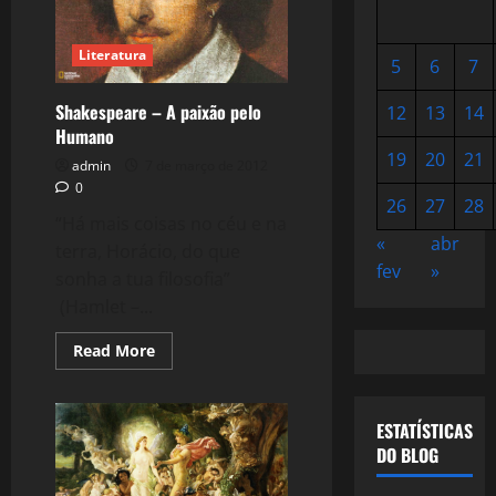
Literatura
5
6
7
Shakespeare – A paixão pelo
12
13
14
Humano
19
20
21
admin
7 de março de 2012
0
26
27
28
“Há mais coisas no céu e na
«
abr
terra, Horácio, do que
fev
»
sonha a tua filosofia”
(Hamlet –...
Read
Read More
more
about
Shakespeare
–
A
ESTATÍSTICAS
paixão
DO BLOG
pelo
Humano