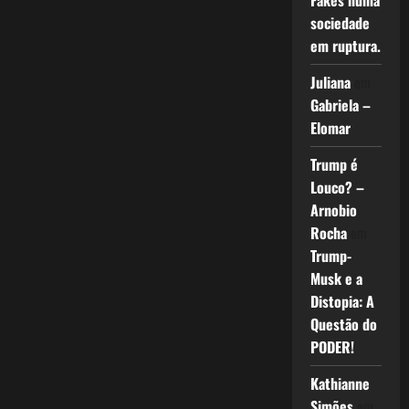
Fakes numa
sociedade
em ruptura.
Juliana
em
Gabriela –
Elomar
Trump é
Louco? –
Arnobio
Rocha
em
Trump-
Musk e a
Distopia: A
Questão do
PODER!
Kathianne
Simões
em