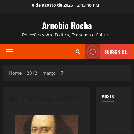
Skip
8 de agosto de 2026
2:13:19 PM
to
content
Arnobio Rocha
Reflexões sobre Política, Economia e Cultura.
SUBSCRIBE
Primary
Menu
Home
2012
março
7
Dia:
7 de março de 2012
POSTS
S
T
Q