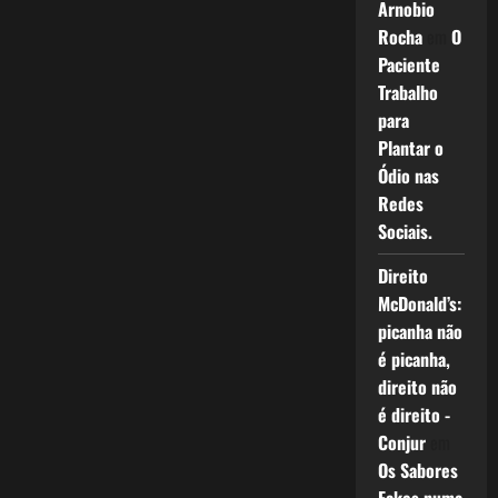
Arnobio
Rocha
em
O
Paciente
Trabalho
para
Plantar o
Ódio nas
Redes
Sociais.
Direito
McDonald’s:
picanha não
é picanha,
direito não
é direito -
Conjur
em
Os Sabores