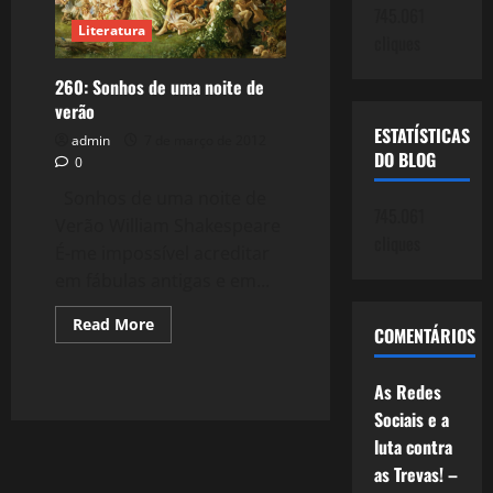
745.061
Literatura
cliques
260: Sonhos de uma noite de
verão
ESTATÍSTICAS
admin
7 de março de 2012
DO BLOG
0
Sonhos de uma noite de
745.061
Verão William Shakespeare
cliques
É-me im­pos­sível acreditar
em fábulas antigas e em...
Read
Read More
COMENTÁRIOS
more
about
260:
Sonhos
As Redes
de
uma
Sociais e a
noite
luta contra
de
verão
as Trevas! –