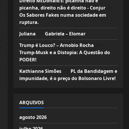
Direito McDonald’s: picanha não é
s
picanha, direito não é direito - Conjur
em
,
Os Sabores Fakes numa sociedade em
ruptura.
Juliana
em
Gabriela – Elomar
u
Trump é Louco? – Arnobio Rocha
em
e
Trump-Musk e a Distopia: A Questão do
PODER!
Kathianne Simões
em
PL da Bandidagem e
o
impunidade, é o preço do Bolsonaro Livre!
,
ARQUIVOS
agosto 2026
julho 2026