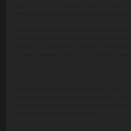
bloco do euro e, ao mesmo tempo, o baixo níve
Alemanha ficou mais seguro do que deixá-lo depos
E isso não é tudo. A cada vez maior disparidade
remuneração recebida dos países vizinhos eleva 
Eurolândia. Os institutos de pesquisa e análise j
da França, Espanha, Itália, Bélgica, Grécia e Port
Esta enorme abundância de recursos (Capital) t
local apropriado para este movimento. A lóg
Alemanha se fortalece, dai a resistência dela
Como mais uma vez confirma Ming: