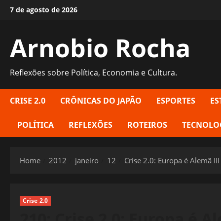
Skip
7 de agosto de 2026
to
content
Arnobio Rocha
Reflexões sobre Política, Economia e Cultura.
CRISE 2.0
CRÔNICAS DO JAPÃO
ESPORTES
ES
POLÍTICA
REFLEXÕES
ROTEIROS
TECNOLO
Home
2012
janeiro
12
Crise 2.0: Europa é Alemã III
Crise 2.0
210: Crise 2.0: Europa é Al