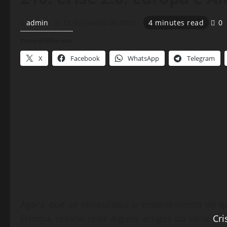
admin
12 de janeiro de 2012
4 minutes read
0
Compartilhe isso:
X
Facebook
WhatsApp
Telegram
Agora que se consolidou o entendimento de qu
Europa, resolvi reler alguns artigos da série
Cri