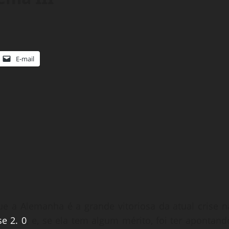
E-mail
e a Alemanha é a grande vitoriosa da atual crise n
se 2. 0
, e, se ela tem algum mérito, foi ter apontand