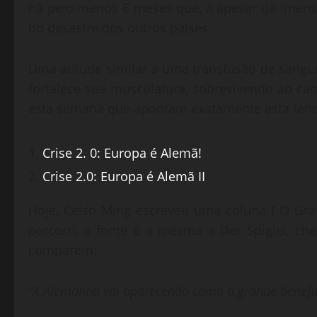
há pelo menos 6 meses que, a apesar da imensa 
do desastre dos outros países.
Uma atitude similar a uma transfusão de sangu
fortalece sua musculatura, sobrevivendo ao cao
esta semana que apontam exatamente esta tend
Crise 2. 0: Europa é Alemã!
Crise 2.0: Europa é Alemã II
Hoje, Celso Ming escreveu uma coluna ( O Gr
percorri, a fonte é a mesma a Der Spigiel, 
comparem:
“A Alemanha vai aparecendo como a grande benefici