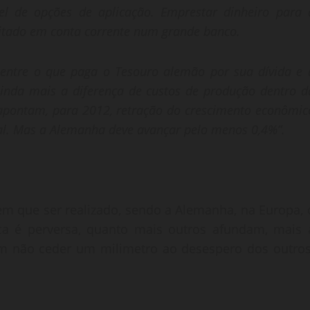
l de opções de aplicação. Emprestar dinheiro para 
itado em conta corrente num grande banco.
 entre o que paga o Tesouro alemão por sua dívida e 
ainda mais a diferença de custos de produção dentro d
á apontam, para 2012, retração do crescimento econômic
ugal. Mas a Alemanha deve avançar pelo menos 0,4%”.
em que ser realizado, sendo a Alemanha, na Europa, 
ica é perversa, quanto mais outros afundam, mais 
 em não ceder um milimetro ao desespero dos outros