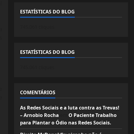
l
ESTATÍSTICAS DO BLOG
745.061 cliques
a
s
ESTATÍSTICAS DO BLOG
745.061 cliques
e
COMENTÁRIOS
e
As Redes Sociais e a luta contra as Trevas!
– Arnobio Rocha
em
O Paciente Trabalho
para Plantar o Ódio nas Redes Sociais.