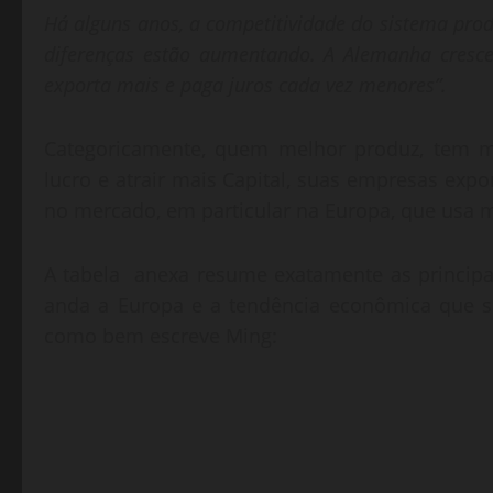
Há alguns anos, a competitividade do sistema prod
diferenças estão aumentando. A Alemanha cresc
exporta mais e paga juros cada vez menores”.
Categoricamente, quem melhor produz, tem m
lucro e atrair mais Capital, suas empresas exp
no mercado, em particular na Europa, que us
A tabela anexa resume exatamente as princip
anda a Europa e a tendência econômica que se
como bem escreve Ming: