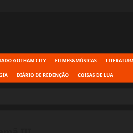
TADO GOTHAM CITY
FILMES&MÚSICAS
LITERATUR
GIA
DIÁRIO DE REDENÇÃO
COISAS DE LUA
emã III