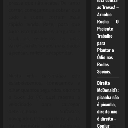
luta contra
pressa que não acaba. De tanto
as Trevas! –
correr, começamos a cobrar que
Arnobio
tudo e todos corram mais
Rocha
em
O
rápido ainda. Pare, para que
Paciente
tudo isto mesmo? A pergunta é
Trabalho
fatal, as respostas as mais
para
vazias, já não somos mais dados
Plantar o
a pensar, refletir e responder.
Ódio nas
Redes
Sociais.
Nesta vida
ciclomática
que
Direito
estabelecemos, começamos a
McDonald’s:
olhar quantos segundos demora
picanha não
o boot do PC, qual mesmo a
é picanha,
velocidade para carregar
direito não
determinado Software,
é direito -
navegador. O tempo de resposta
Conjur
em
da memória da máquina,