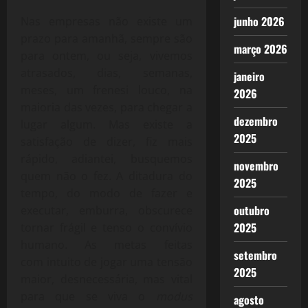
junho 2026
Nas empresas não existe um
prazo para amanhã, sempre são
março 2026
para ontem, ou seja, vivemos
atrasados, dias, semanas,
janeiro
meses, um frenesi louco, na
2026
maioria das vezes, para chegar a
dezembro
lugar algum. Mas existe a
2025
satisfação de dizer, fiz mais
rápido, adiantei, busquemos
novembro
quem não o fez. A ditadura do
2025
tempo, do modo de fazer e
outubro
executar, emburra, obscurece
2025
tornar frágil e tenso o convívio
humano. As metas feitas
setembro
com intuito de jogar uma tensão
2025
maior, desnecessária, mas vital
para que se viva o
modus
agosto