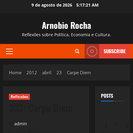
Skip
9 de agosto de 2026
5:17:22 AM
to
content
Arnobio Rocha
Reflexões sobre Política, Economia e Cultura.
SUBSCRIBE
Primary
Menu
Home
2012
abril
23
Carpe Diem
POSTS
Reflexões
333: Carpe Diem
admin
S
T
Q
23 de abril de 2012