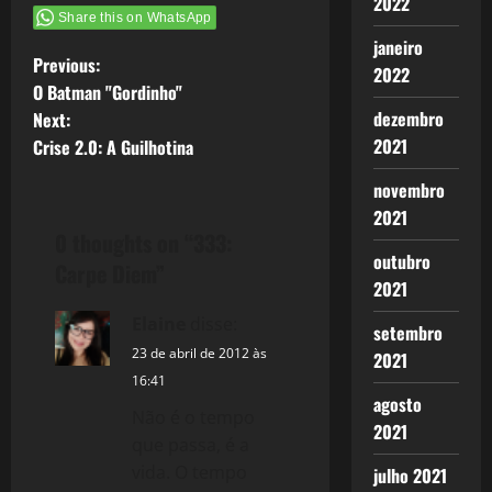
2022
Share this on WhatsApp
janeiro
P
Previous:
2022
O Batman "Gordinho"
o
dezembro
Next:
2021
Crise 2.0: A Guilhotina
s
novembro
t
2021
0 thoughts on “
333:
n
outubro
Carpe Diem
”
2021
a
Elaine
disse:
setembro
v
23 de abril de 2012 às
2021
i
16:41
agosto
Não é o tempo
g
2021
que passa, é a
vida. O tempo
julho 2021
a