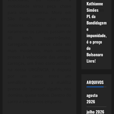
Kathianne
mobilidade virou peça chave
Simões
em
para vida moderna. Moro em
PL da
São Paulo, uma das cinco
Bandidagem
maiores cidades do planeta,
e
raramente os carros passam de
impunidade,
40 km/h, supertrânsito,
é o preço
carregado, os carros cada vez
do
mais modernos, mais velozes,
Bolsonaro
presos à velocidade das antigas
Livre!
carroças, um freio contraditório
na nossa URGÊNCIA. A disputa
por um carro entre um
ARQUIVOS
semáforo e outro, a maldita
pressa de “passar” alguém, nos
agosto
domina, quase todos. Dentro do
2026
carro a inércia nos empurra.
julho 2026