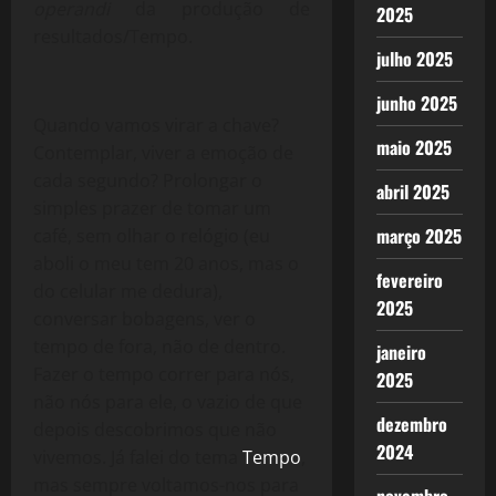
operandi
da produção de
2025
resultados/Tempo.
julho 2025
junho 2025
Quando vamos virar a chave?
maio 2025
Contemplar, viver a emoção de
cada segundo? Prolongar o
abril 2025
simples prazer de tomar um
março 2025
café, sem olhar o relógio (eu
aboli o meu tem 20 anos, mas o
fevereiro
do celular me dedura),
2025
conversar bobagens, ver o
tempo de fora, não de dentro.
janeiro
Fazer o tempo correr para nós,
2025
não nós para ele, o vazio de que
dezembro
depois descobrimos que não
2024
vivemos. Já falei do tema
Tempo
,
mas sempre voltamos-nos para