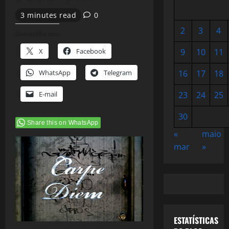
3 minutes read
0
2
3
4
Compartilhe isso:
X
Facebook
9
10
11
WhatsApp
Telegram
16
17
18
E-mail
23
24
25
30
Share this on WhatsApp
«
maio
mar
»
ESTATÍSTICAS