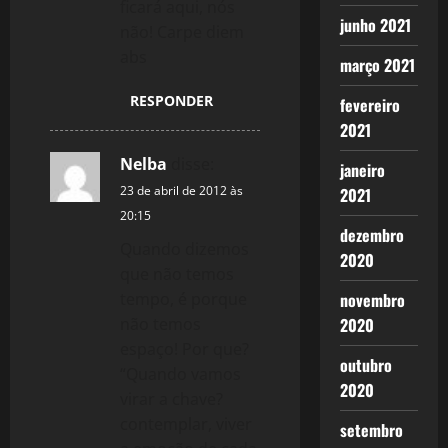
ficará aqui, nós
junho 2021
t
não! Carpe diem
abs
março 2021
i
RESPONDER
fevereiro
o
2021
n
Nelba
disse:
janeiro
23 de abril de 2012 às
2021
20:15
dezembro
Quando dizemos
2020
que não temos
tempo, é porque
novembro
não temos
2020
espaço! Por que?
outubro
“Quando vamos
2020
virar a chave?
contemplar, viver
setembro