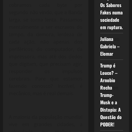
Os Sabores
cobramos cada byte por
Fakes numa
segundo não vindo, que a Banda
sociedade
larga, se torna lenta. Passamos
em ruptura.
mentalmente a ser escravos do
tempo, da demora, lerdeza de
Juliana
em
cada ação, não apenas dos
Gabriela –
periféricos, do computador, da
Elomar
impressora, mas até dos dedos
que digitam, que precisam agir,
Trump é
responder os impulsos
Louco? –
cerebrais. Pare que estamos
Arnobio
fazendo conosco? Incrível, é
Rocha
em
mecânico, mas é real demais.
Trump-
Musk e a
Distopia: A
Questão do
A maioria da população mundial
PODER!
vive em grandes cidades, a
velocidade, ou melhor, a