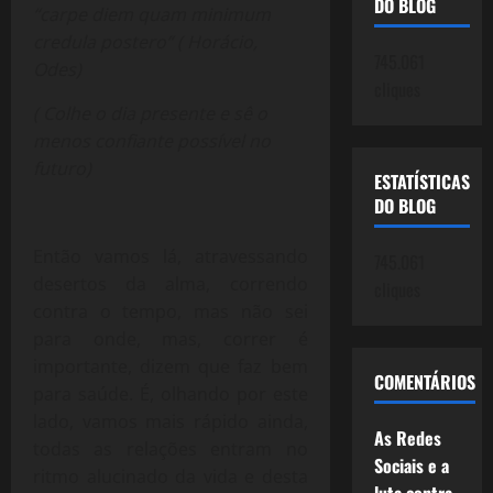
DO BLOG
“carpe diem quam minimum
credula postero” ( Horácio,
745.061
Odes)
cliques
( Colhe o dia presente e sê o
menos confiante possível no
futuro)
ESTATÍSTICAS
DO BLOG
Então vamos lá, atravessando
745.061
desertos da alma, correndo
cliques
contra o tempo, mas não sei
para onde, mas, correr é
importante, dizem que faz bem
COMENTÁRIOS
para saúde. É, olhando por este
lado, vamos mais rápido ainda,
As Redes
todas as relações entram no
Sociais e a
ritmo alucinado da vida e desta