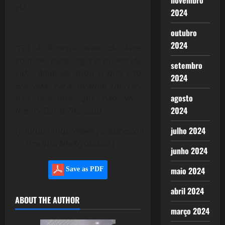
novembro
ele.
2024
outubro
2024
“Fui à floresta viver de livre
vontade, para sugar o tutano da
setembro
vida. Aniquilar tudo o que não
2024
era vida. Para, quando morrer,
agosto
não descobrir que não vivi.”
2024
(Henry David Thoreau)
julho 2024
[youtube]http://www.youtube.com/watch?
v=1mwJhJ2rNtw[/youtube]
junho 2024
maio 2024
Save as PDF
abril 2024
ABOUT THE AUTHOR
março 2024