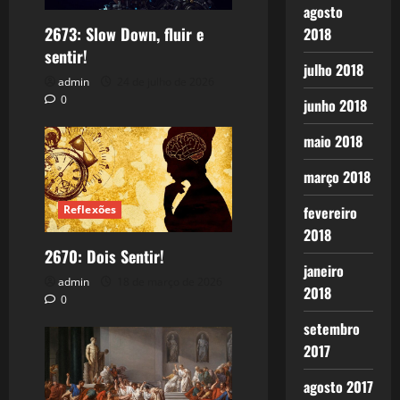
agosto
2673: Slow Down, fluir e
2018
sentir!
julho 2018
admin
24 de julho de 2026
0
junho 2018
maio 2018
março 2018
fevereiro
Reflexões
2018
2670: Dois Sentir!
janeiro
admin
18 de março de 2026
2018
0
setembro
2017
agosto 2017