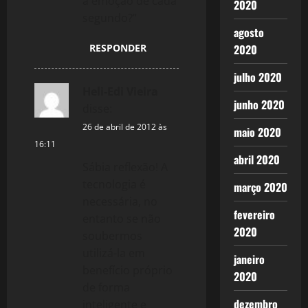
a emoção de cada
2020
segundo?”
agosto
RESPONDER
2020
julho 2020
Heli-Edi Vieira
junho 2020
disse:
26 de abril de 2012 às
maio 2020
16:11
abril 2020
Sábia reflexão! A
tecnologia é
março 2020
necessária, no
fevereiro
entanto se não
2020
soubermos
utilizá-la em
janeiro
benefício próprio
2020
de forma
dezembro
inteligente e