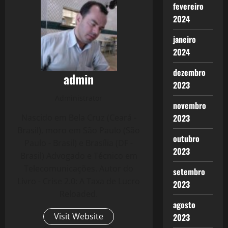
fevereiro
2024
janeiro
2024
dezembro
admin
2023
Administrator
novembro
Nascido em Bela Cruz (Ceará -
2023
Brasil), moro em São Paulo (São
outubro
Paulo - Brasil) e Brasília (DF -
2023
Brasil) Advogado e Técnico em
Telecomunicações. Autor do
setembro
Livro - Crise 2.0: A Taxa de Lucro
2023
Reloaded.
agosto
Visit Website
2023