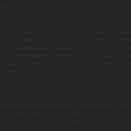
go igual.
, um momento histórico os velhinhos, cabeça branca
m emocionante encontro, lembro como se fosse hoje
 eles extremamente nervosos, meio sem se olhar
mou e ele se abraçaram, é de arrepiar lembrar. Houv
poderiam voltar a se reunir, fazer uma turnê, mas 
a o sonho.
algumas ações beneficentes e dividir palcos, mas 
estava desfalcado de Wright, brilhou intensamente n
os ficaram nos espetaculares álbuns dos anos 60 e 70