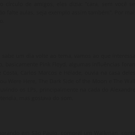
írculo de amigos, eles dizia: “cara, sem você se
não falte aulas, seja exemplo assim também”. Por mai
o.
 sabe um dia volte ao tema, vamos ao que interessa
vo, basicamente Pink Floyd, algumas influências fora
Costa, Carlos Marcos e Hélade, ouvia na casa deles
You Were Here, The Dark Side of the Moon e The Wall
ouvindo os LPs, principalmente na cada do Alexandre
tendia, mas gostava do som.
 morando em São Paulo, comprei um Walkman, conte