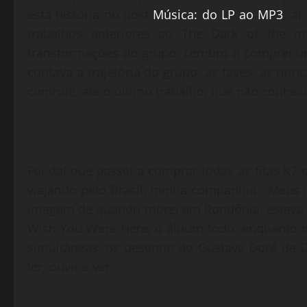
esta história no post
Música: do LP ao MP3
, aí
trabalhos anteriores ao The Dark of the mo
transformações do grupo. Lembro q comprei u
contava a trajetória do grupo, as fases, as princ
controle, até o último trabalho, que não conheci
Foi daí que passei a comprar todas as fitas K7 d
viajando pelo Brasil, minha companhia : Meus 
imagem de quando morei em Rondônia, estava n
Wish You Were Here, o álbum todo, enquanto m
simultâneas, os desenho do Gustave Doré da D
ler, ouvir e ver.