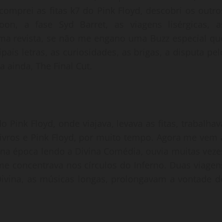
 comprei as fitas k7 do Pink Floyd, descobri os outro
on, a fase Syd Barret, as viagens lisérgicas, a
ma revista, se não me engano uma Buzz especial qu
ipais letras, as curiosidades, as brigas, a disputa pel
a ainda, The Final Cut.
o Pink Floyd, onde viajava, levava as fitas, trabalhav
livros e Pink Floyd, por muito tempo. Agora me vem 
a época lendo a Divina Comédia, ouvia muitas veze
e concentrava nos círculos do Inferno. Duas viagen
ivina, as músicas longas, prolongavam a vontade d