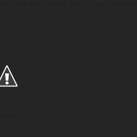
dade, uma época incrível que nos legou marcante
nk Floyd