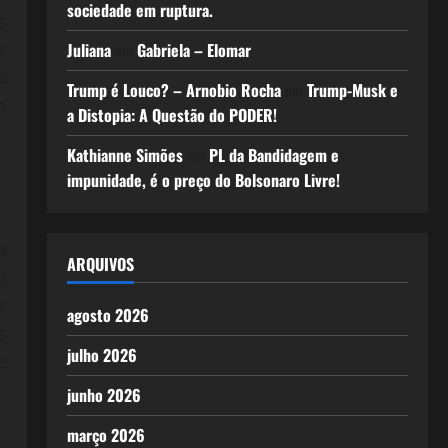
sociedade em ruptura.
s
s
Juliana
em
Gabriela – Elomar
e
Trump é Louco? – Arnobio Rocha
em
Trump-Musk e
o
a Distopia: A Questão do PODER!
Kathianne Simões
em
PL da Bandidagem e
impunidade, é o preço do Bolsonaro Livre!
a
ARQUIVOS
a
s
agosto 2026
s
julho 2026
e
junho 2026
março 2026