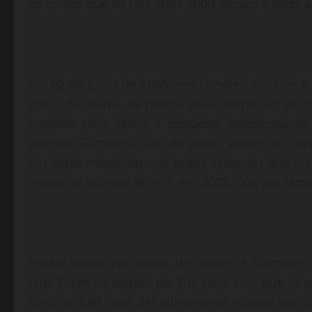
de coisas que só nos anos 2000 vieram a fazer al
Em 02 de julho de 2005, em Londres, no Live 8
cheio de marra, se reuniu pela última vez nu
ouvindo pelo rádio a pequena apresentação,
quando Gilmour ia sair do palco, Waters o cha
um certo momento que todos achavam que eles 
morte de Richard Wright, em 2008, pôs por terr
Houve novos encontros de Waters e Gilmours, 
Pink Floyd se fechou no The Final Cut, que já 
Division Bell, mas definitivamente nossos sonh