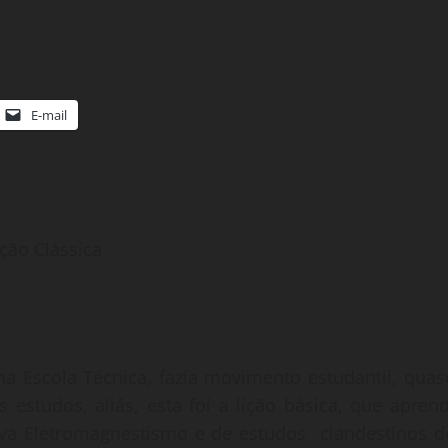
E-mail
ção Clássica
na Escola Técnica, fazia movimento estudantil, quas
studos, aliás, esta foi a lição básica, que aprend
ava Eletromagnestismo e de estudos clandestinos d