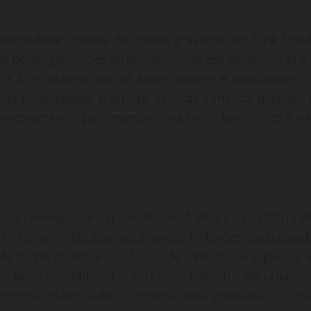
quantidade imensa de shows gravados do Pink Floyd
o bons, gravações diferentes, mas em geral não era 
th e Nick Mason, ou de Roger Waters e convidados, 
utas pelo legado, o direito de usar a marca, dizimou 
 O esgotamento, pelo menos para mim, tem muito a ve
oyd consegui lançar um álbum à altura da história d
 em letras, melódias, as grandes reflexões do passad
 turnê mundial P.u.l.s.e., de 1995/6, no Japão, e v
m bom equilíbrio. Foi o último trabalho de uma da
mensa criatividade, os espetáculos grandiosos, chei