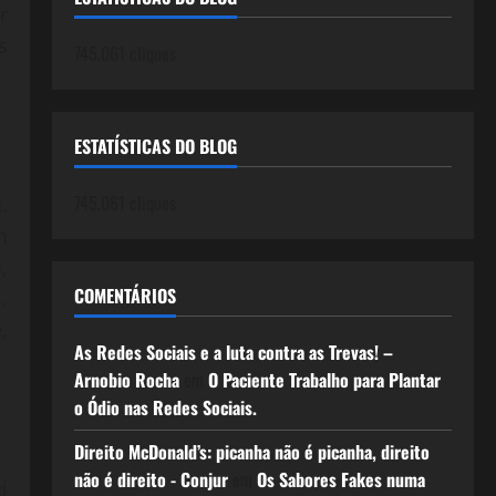
r
s
745.061 cliques
ESTATÍSTICAS DO BLOG
745.061 cliques
.
m
,
COMENTÁRIOS
.
,
As Redes Sociais e a luta contra as Trevas! –
Arnobio Rocha
em
O Paciente Trabalho para Plantar
o Ódio nas Redes Sociais.
Direito McDonald’s: picanha não é picanha, direito
não é direito - Conjur
em
Os Sabores Fakes numa
i