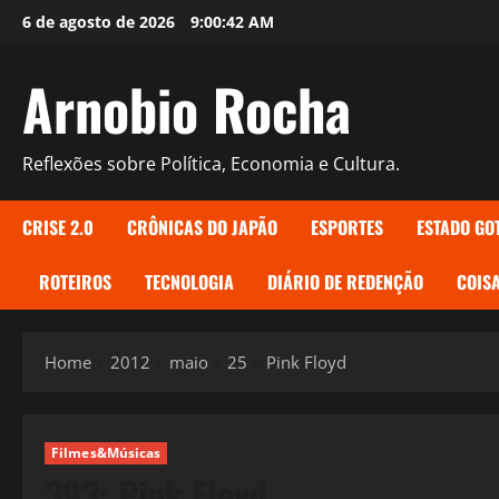
Skip
6 de agosto de 2026
9:00:43 AM
to
content
Arnobio Rocha
Reflexões sobre Política, Economia e Cultura.
CRISE 2.0
CRÔNICAS DO JAPÃO
ESPORTES
ESTADO GO
ROTEIROS
TECNOLOGIA
DIÁRIO DE REDENÇÃO
COISA
Home
2012
maio
25
Pink Floyd
Filmes&Músicas
393: Pink Floyd