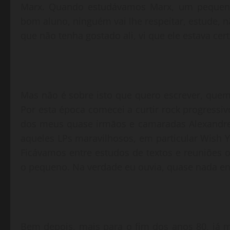
Marx. Quando estudávamos Marx, um pequeno c
bom aluno, ninguém vai lhe respeitar, estude, 
que não tenha gostado ali, vi que ele estava cert
Mas não é sobre isto que quero escrever, quem
Por esta época comecei a curtir rock progressi
dos meus quase irmãos e camaradas Alexandre 
aqueles LPs maravilhosos, em particular Wish 
Ficávamos entre estudos de textos e reuniões 
o pequeno. Na verdade eu ouvia, quase nada en
Bem depois, mais para o fim dos anos 80, já