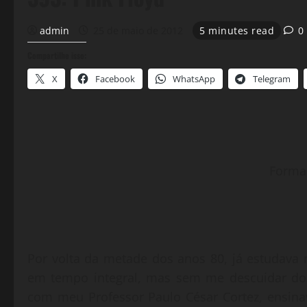
admin
25 de maio de 2012
5 minutes read
0
Compartilhe isso:
X
Facebook
WhatsApp
Telegram
Forma
Por volta da metade dos anos 80, já estudava 
em tempo integral, mas sem me descuidar dos e
com meu Professor Paulo César Cortez, ensin