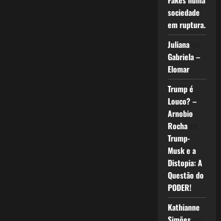
Fakes numa
sociedade
em ruptura.
Juliana
em
Gabriela –
Elomar
Trump é
Louco? –
Arnobio
Rocha
em
Trump-
Musk e a
Distopia: A
Questão do
PODER!
Kathianne
Simões
em