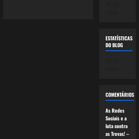
about
745.061
363:
Crise
cliques
2.0:Semana
Francesa
ESTATÍSTICAS
DO BLOG
745.061
cliques
COMENTÁRIOS
As Redes
Sociais e a
luta contra
as Trevas! –