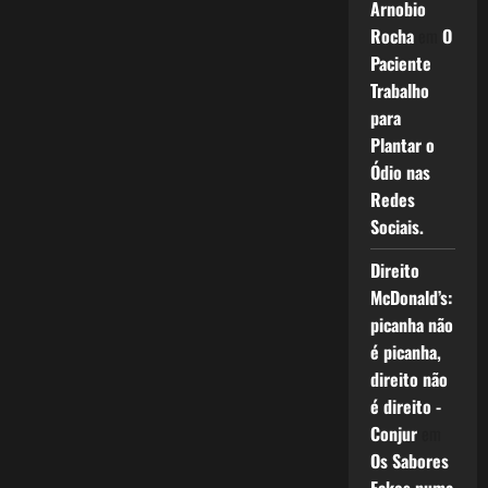
Arnobio
Rocha
em
O
Paciente
Trabalho
para
Plantar o
Ódio nas
Redes
Sociais.
Direito
McDonald’s:
picanha não
é picanha,
direito não
é direito -
Conjur
em
Os Sabores