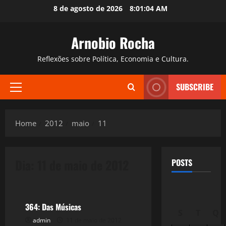
Skip
8 de agosto de 2026
8:01:05 AM
to
content
Arnobio Rocha
Reflexões sobre Política, Economia e Cultura.
SUBSCRIBE
Primary
Menu
Home
2012
maio
11
Dia:
11 de maio de 2012
POSTS
Filmes&Músicas
Roteiros
364: Das Músicas
S
T
Q
admin
11 de maio de 2012